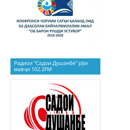
Радиои “Садои Душанбе” рӯи
мавҷи 102.2FM