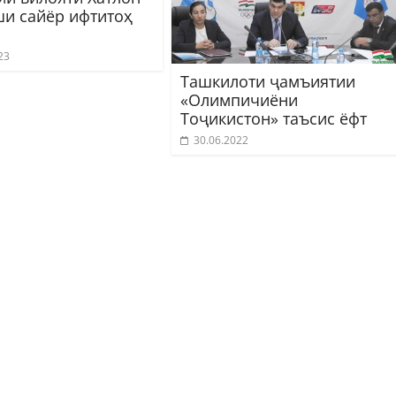
и сайёр ифтитоҳ
23
Ташкилоти ҷамъиятии
«Олимпичиёни
Тоҷикистон» таъсис ёфт
30.06.2022