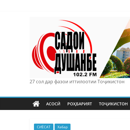
Skip
to
content
27 сол дар фазои иттилоотии Тоҷикистон
АСОСӢ
РОҲБАРИЯТ
ТОҶИКИСТОН
СИЁСАТ
Хабар