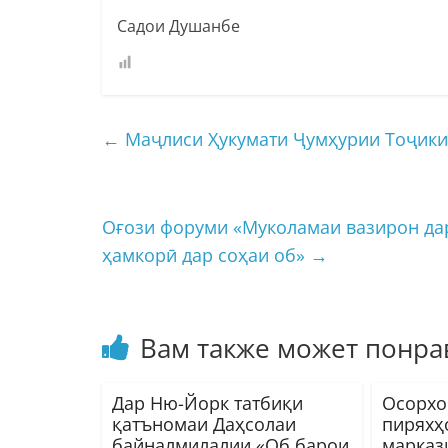
Садои Душанбе
←
Маҷлиси Ҳукумати Ҷумҳурии Тоҷики
Оғози форуми «Муколамаи вазирон дар
ҳамкорӣ дар соҳаи об»
→
Вам также может понра
Дар Ню-Йорк татбиқи
Осорхо
қатъномаи Даҳсолаи
пиряхҳ
байналмилалии «Об барои
марказ