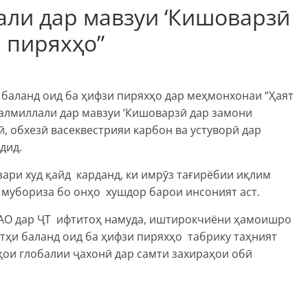
ли дар мавзуи ‘Кишоварзӣ
 пиряхҳо”
 баланд оид ба ҳифзи пиряхҳо дар меҳмонхонаи “Ҳаят
алмиллали дар мавзуи ‘Кишоварзӣ дар замони
, обхезӣ васеквестрияи карбон ва устуворӣ дар
дид.
ри худ қайд карданд, ки имрӯз тағирёбии иқлим
 мубориза бо онҳо хушдор барои инсоният аст.
АО дар ҶТ ифтитоҳ намуда, иштирокчиёни ҳамоишро
тҳи баланд оид ба ҳифзи пиряхҳо табрику таҳният
ҳои глобалии ҷахонӣ дар самти захираҳои обӣ