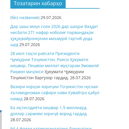
Тозатарин хабарҳо
(без названия)
29.07.2026
Дар шаш моҳи соли 2026 дар шаҳри Ваҳдат
нисбати 271 нафар ноболиғ парвандаҳои
ҳуқуқвайронкунии маъмурӣ тартиб дода
шуд
29.07.2026
28 июл таҳти раёсати Президенти
Ҷумҳурии Тоҷикистон, Раиси Ҳукумати
кишвар, Пешвои миллат муҳтарам Эмомалӣ
Раҳмон
маҷлиси
Ҳукумати Ҷумҳурии
Тоҷикистон баргузор гардид.
28.07.2026
Вазири корҳои хориҷии Тоҷикистон нусхаи
эътимодномаи сафири нави Кувайтро қабул
намуд
28.07.2026
Ба иқтисодиёти кишвар 1,9 миллиард
доллар сармояи хориҷӣ ворид гардид
28.07.2026
94,4 фоизи хатмкунандагони Донишгоҳи