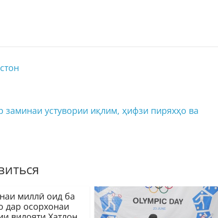
стон
 заминаи устувории иқлим, ҳифзи пиряхҳо ва
виться
наи миллӣ оид ба
о дар осорхонаи
ии вилояти Хатлон