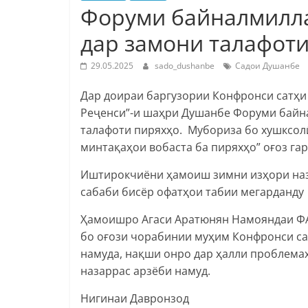
Форуми байналмилла
дар замони талафоти
29.05.2025
sado_dushanbe
Садои Душанбе
Дар доираи баргузории Конфронси сатҳи
Реҷенси”-и шаҳри Душанбе Форуми байн
талафоти пиряхҳо. Мубориза бо хушксолӣ
минтақаҳои вобаста ба пиряхҳо” оғоз гар
Иштирокчиёни ҳамоиш зимни изҳори наза
сабаби бисёр офатҳои табии мегарданду
Ҳамоишро Агаси Аратюнян Намояндаи Ф
бо оғози чорабинии муҳим Конфронси са
намуда, нақши онро дар ҳалли проблема
назаррас арзёби намуд.
Нигинаи Давронзод