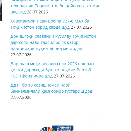
технологии Тоҷикистон бо ҷойи кор таъмин
шуданд
28.07.2026
Ҳавопаймои нави Boeing 737-8 MAX ба
Тоҷикистон ворид карда шуд
27.07.2026
Донишгоҳи славянии Русияву Тоҷикистон
дар соли нави таҳсил бо як қатор
навгониҳои муҳим ворид мегардад
27.07.2026
Дар шаш моҳи аввали соли 2026 нақшаи
қисми даромади буҷети ноҳияи Варзоб
103,4 фоиз иҷро шуд
27.07.2026
ДДТТ бо 13 созишномаи нави
байналмилалӣ ҳамкориро густариш дод
27.07.2026