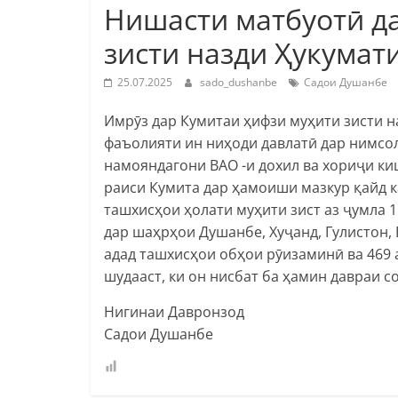
Нишасти матбуотӣ д
зисти назди Ҳукумат
25.07.2025
sado_dushanbe
Садои Душанбе
Имрӯз дар Кумитаи ҳифзи муҳити зисти 
фаъолияти ин ниҳоди давлатӣ дар нимсо
намояндагони ВАО -и дохил ва хориҷи к
раиси Кумита дар ҳамоиши мазкур қайд ка
ташхисҳои ҳолати муҳити зист аз ҷумла 
дар шаҳрҳои Душанбе, Хуҷанд, Гулистон, 
адад ташхисҳои обҳои рӯизаминӣ ва 469
шудааст, ки он нисбат ба ҳамин давраи с
Нигинаи Давронзод
Садои Душанбе