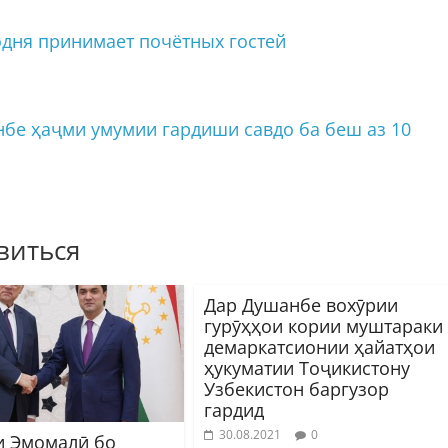
одня принимает почётных гостей
нбе ҳаҷми умумии гардиши савдо ба беш аз 10
виться
Дар Душанбе вохӯрии
гурӯҳҳои кории муштараки
демаркатсионии ҳайатҳои
ҳукуматии Тоҷикистону
Узбекистон баргузор
гардид
30.08.2021
0
и Эмомалӣ бо