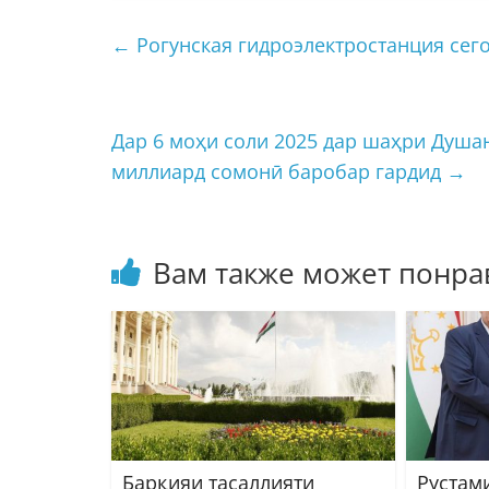
←
Рогунская гидроэлектростанция сег
Дар 6 моҳи соли 2025 дар шаҳри Душа
миллиард сомонӣ баробар гардид
→
Вам также может понра
Барқияи тасаллияти
Рустам