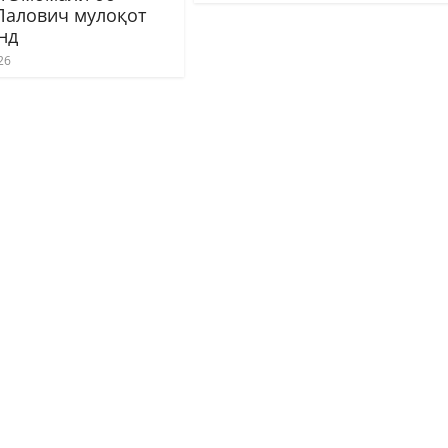
Лалович мулоқот
нд
26