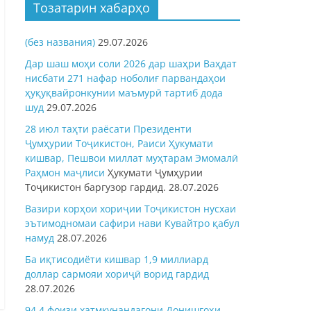
Тозатарин хабарҳо
(без названия)
29.07.2026
Дар шаш моҳи соли 2026 дар шаҳри Ваҳдат
нисбати 271 нафар ноболиғ парвандаҳои
ҳуқуқвайронкунии маъмурӣ тартиб дода
шуд
29.07.2026
28 июл таҳти раёсати Президенти
Ҷумҳурии Тоҷикистон, Раиси Ҳукумати
кишвар, Пешвои миллат муҳтарам Эмомалӣ
Раҳмон
маҷлиси
Ҳукумати Ҷумҳурии
Тоҷикистон баргузор гардид.
28.07.2026
Вазири корҳои хориҷии Тоҷикистон нусхаи
эътимодномаи сафири нави Кувайтро қабул
намуд
28.07.2026
Ба иқтисодиёти кишвар 1,9 миллиард
доллар сармояи хориҷӣ ворид гардид
28.07.2026
94,4 фоизи хатмкунандагони Донишгоҳи