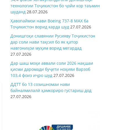
технологии Тоҷикистон бо ҷойи кор таъмин
шуданд
28.07.2026
Ҳавопаймои нави Boeing 737-8 MAX ба
Тоҷикистон ворид карда шуд
27.07.2026
Донишгоҳи славянии Русияву Тоҷикистон
дар соли нави таҳсил бо як қатор
навгониҳои муҳим ворид мегардад
27.07.2026
Дар шаш моҳи аввали соли 2026 нақшаи
қисми даромади буҷети ноҳияи Варзоб
103,4 фоиз иҷро шуд
27.07.2026
ДДТТ бо 13 созишномаи нави
байналмилалӣ ҳамкориро густариш дод
27.07.2026