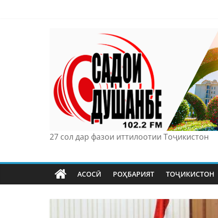
Skip
to
content
27 сол дар фазои иттилоотии Тоҷикистон
АСОСӢ
РОҲБАРИЯТ
ТОҶИКИСТОН