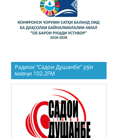
Радиои “Садои Душанбе” рӯи
мавҷи 102.2FM