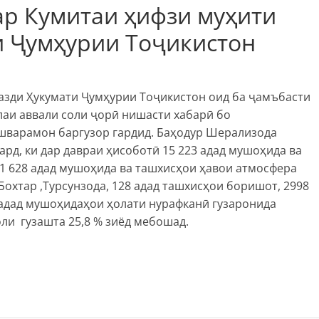
ар Кумитаи ҳифзи муҳити
и Ҷумҳурии Тоҷикистон
назди Ҳукумати Ҷумҳурии Тоҷикистон оид ба ҷамъбасти
лаи аввали соли ҷорӣ нишасти хабарӣ бо
ишварамон баргузор гардид. Баҳодур Шерализода
рд, ки дар давраи ҳисоботӣ 15 223 адад мушоҳида ва
11 628 адад мушоҳида ва ташхисҳои ҳавои атмосфера
Бохтар ,Турсунзода, 128 адад ташхисҳои боришот, 2998
 адад мушоҳидаҳои ҳолати нурафканӣ гузаронида
оли гузашта 25,8 % зиёд мебошад.