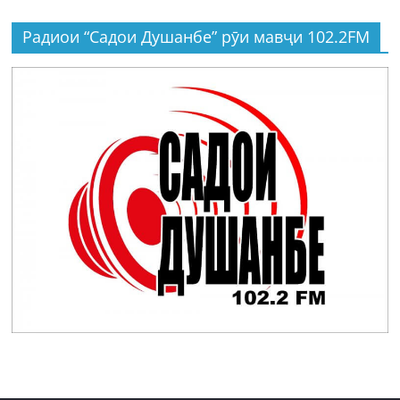
Радиои “Садои Душанбе” рӯи мавҷи 102.2FM