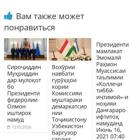
Вам также может
понравиться
Президенти
мамлакат
Эмомалӣ
Раҳмон
Сироҷиддин
Вохӯрии
Муассисаи
Муҳриддин
навбати
таълимии
дар мулоқот
гурӯҳҳои
«Коллеҷи
бо
кории
тиббӣ-
Президенти
Комиссияи
иҷтимоӣ»-и
федеролии
муштараки
ноҳияи
Олмон
демаркатсио
Данғараро
иштирок
нии
ифтитоҳ
намуд
Тоҷикистону
намуданд
Узбекистон
12.02.2026
Июнь 16,
баргузор
2021 07:40
гардид