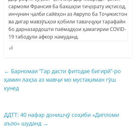
сармояи Франсия ба бахшҳои тиҷорату иқтисод,
инчунин ҷалби сайёҳон аз Аврупо ба Тоҷикистон
ва дигар мавзӯъҳои қобили таваҷҷуҳи тарафайн
бо дарназардошти паёмадҳои ҳамагирии COVID-
19 табодули афкор намуданд.
←
Барномаи “Гар дасти фитодае бигирӣ”-ро
ҳамин лаҳза аз мавҷи мо мустақиман гӯш
кунед
ДДТТ: 40 нафар донишҷӯ соҳиби «Дипломи
аъло» шуданд
→