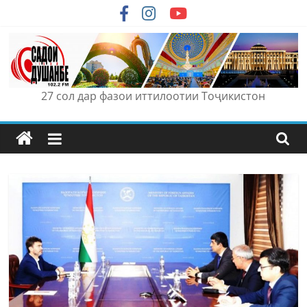
Skip
to
content
27 сол дар фазои иттилоотии Тоҷикистон