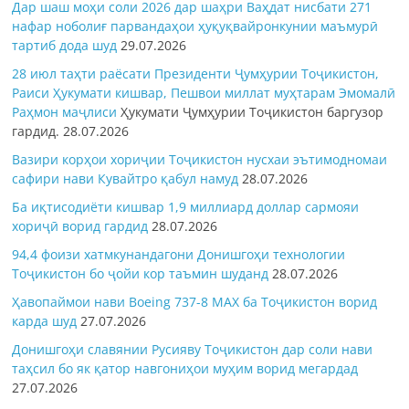
Дар шаш моҳи соли 2026 дар шаҳри Ваҳдат нисбати 271
нафар ноболиғ парвандаҳои ҳуқуқвайронкунии маъмурӣ
тартиб дода шуд
29.07.2026
28 июл таҳти раёсати Президенти Ҷумҳурии Тоҷикистон,
Раиси Ҳукумати кишвар, Пешвои миллат муҳтарам Эмомалӣ
Раҳмон
маҷлиси
Ҳукумати Ҷумҳурии Тоҷикистон баргузор
гардид.
28.07.2026
Вазири корҳои хориҷии Тоҷикистон нусхаи эътимодномаи
сафири нави Кувайтро қабул намуд
28.07.2026
Ба иқтисодиёти кишвар 1,9 миллиард доллар сармояи
хориҷӣ ворид гардид
28.07.2026
94,4 фоизи хатмкунандагони Донишгоҳи технологии
Тоҷикистон бо ҷойи кор таъмин шуданд
28.07.2026
Ҳавопаймои нави Boeing 737-8 MAX ба Тоҷикистон ворид
карда шуд
27.07.2026
Донишгоҳи славянии Русияву Тоҷикистон дар соли нави
таҳсил бо як қатор навгониҳои муҳим ворид мегардад
27.07.2026