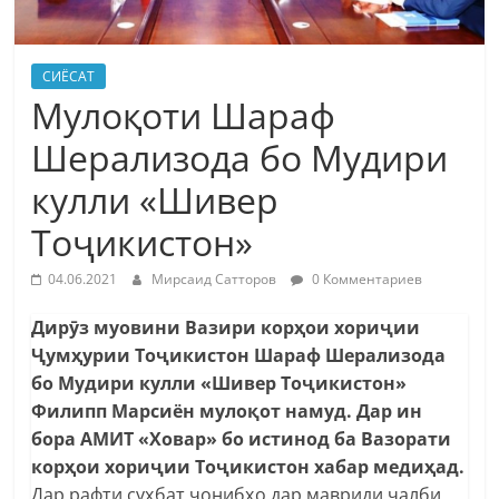
СИЁСАТ
Мулоқоти Шараф
Шерализода бо Мудири
кулли «Шивер
Тоҷикистон»
04.06.2021
Мирсаид Сатторов
0 Комментариев
Дирӯз муовини Вазири корҳои хориҷии
Ҷумҳурии Тоҷикистон Шараф Шерализода
бо Мудири кулли «Шивер Тоҷикистон»
Филипп Марсиён мулоқот намуд. Дар ин
бора АМИТ «Ховар» бо истинод ба Вазорати
корҳои хориҷии Тоҷикистон хабар медиҳад.
Дар рафти суҳбат ҷонибҳо дар мавриди ҷалби