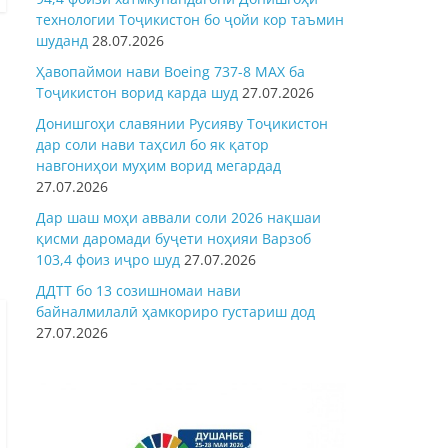
технологии Тоҷикистон бо ҷойи кор таъмин
шуданд
28.07.2026
Ҳавопаймои нави Boeing 737-8 MAX ба
Тоҷикистон ворид карда шуд
27.07.2026
Донишгоҳи славянии Русияву Тоҷикистон
дар соли нави таҳсил бо як қатор
навгониҳои муҳим ворид мегардад
27.07.2026
Дар шаш моҳи аввали соли 2026 нақшаи
қисми даромади буҷети ноҳияи Варзоб
103,4 фоиз иҷро шуд
27.07.2026
ДДТТ бо 13 созишномаи нави
байналмилалӣ ҳамкориро густариш дод
27.07.2026