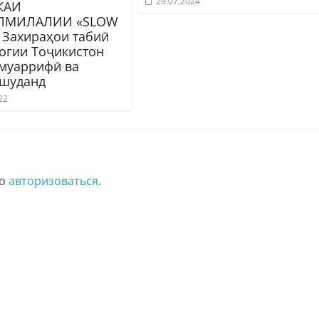
29.07.2024
КАИ
ЛМИЛАЛИИ «SLOW
 Захираҳои табиӣ
логии Тоҷикистон
 муаррифӣ ва
 шуданд
22
мо
авторизоваться
.