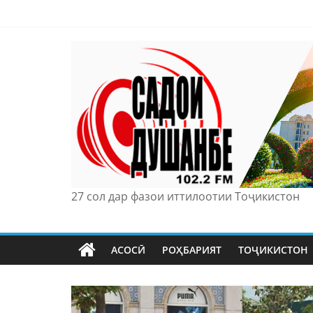
Skip
to
content
27 сол дар фазои иттилоотии Тоҷикистон
АСОСӢ
РОҲБАРИЯТ
ТОҶИКИСТОН