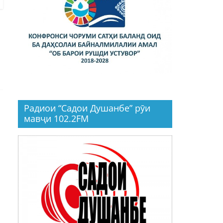
Радиои “Садои Душанбе” рӯи
мавҷи 102.2FM