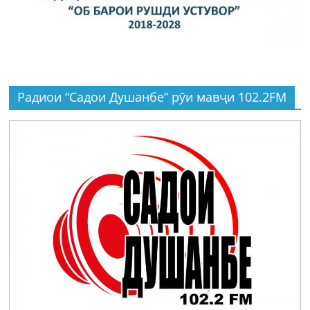
Радиои “Садои Душанбе” рӯи мавҷи 102.2FM