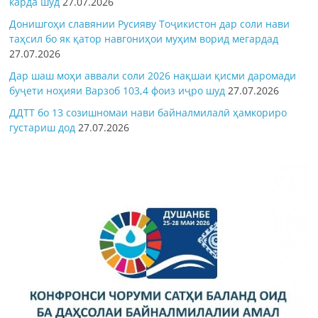
карда шуд
27.07.2026
Донишгоҳи славянии Русияву Тоҷикистон дар соли нави
таҳсил бо як қатор навгониҳои муҳим ворид мегардад
27.07.2026
Дар шаш моҳи аввали соли 2026 нақшаи қисми даромади
буҷети ноҳияи Варзоб 103,4 фоиз иҷро шуд
27.07.2026
ДДТТ бо 13 созишномаи нави байналмилалӣ ҳамкориро
густариш дод
27.07.2026