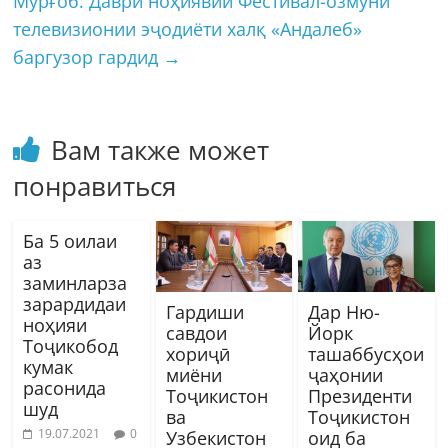
Мурғоб: Даври ноҳиявии Фестивал-озмуни
телевизионии эҷодиёти халқ «Андалеб»
баргузор гардид
→
Вам также может
понравиться
Ба 5 оилаи
аз
заминларза
зарардидаи
Гардиши
Дар Ню-
ноҳияи
савдои
Йорк
Тоҷикобод
хориҷӣ
ташаббусҳои
кумак
миёни
ҷаҳонии
расонида
Тоҷикистон
Президенти
шуд
ва
Тоҷикистон
19.07.2021
0
Узбекистон
оид ба