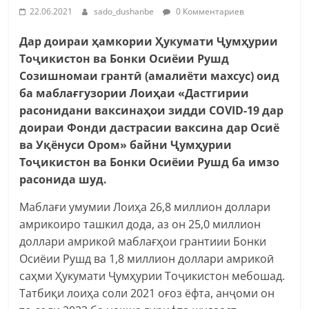
22.06.2021
sado_dushanbe
0 Комментариев
Дар доираи ҳамкории Ҳукумати Ҷумҳурии
Тоҷикистон ва Бонки Осиёии Рушд
Созишномаи грантӣ (амалиёти махсус) оид
ба маблағгузории Лоиҳаи «Дастгирии
расонидани ваксинаҳои зидди COVID-19 дар
доираи Фонди дастрасии ваксина дар Осиё
ва Уқёнуси Ором» байни Ҷумҳурии
Тоҷикистон ва Бонки Осиёии Рушд ба имзо
расонида шуд.
Маблағи умумии Лоиҳа 26,8 миллион доллари
амрикоиро ташкил дода, аз он 25,0 миллион
доллари амрикоӣ маблағҳои грантиии Бонки
Осиёии Рушд ва 1,8 миллион доллари амрикоӣ
саҳми Ҳукумати Ҷумҳурии Тоҷикистон мебошад.
Татбиқи лоиҳа соли 2021 оғоз ёфта, анҷоми он