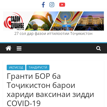
Skip
to
content
27 сол дар фазои иттилоотии Тоҷикистон
ИҚТИСОД
ТАНДУРУСТӢ
Гранти БОР ба
Тоҷикистон барои
хариди ваксинаи зидди
COVID-19