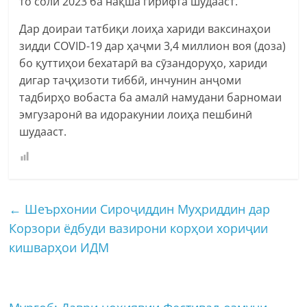
то соли 2023 ба нақша гирифта шудааст.
Дар доираи татбиқи лоиҳа хариди ваксинаҳои
зидди COVID-19 дар ҳаҷми 3,4 миллион воя (доза)
бо қуттиҳои бехатарӣ ва сӯзандоруҳо, хариди
дигар таҷҳизоти тиббӣ, инчунин анҷоми
тадбирҳо вобаста ба амалӣ намудани барномаи
эмгузаронӣ ва идоракунии лоиҳа пешбинӣ
шудааст.
←
Шеърхонии Сироҷиддин Муҳриддин дар
Корзори ёдбуди вазирони корҳои хориҷии
кишварҳои ИДМ