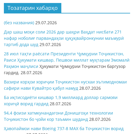
Тозатарин хабарҳо
(без названия)
29.07.2026
Дар шаш моҳи соли 2026 дар шаҳри Ваҳдат нисбати 271
нафар ноболиғ парвандаҳои ҳуқуқвайронкунии маъмурӣ
тартиб дода шуд
29.07.2026
28 июл таҳти раёсати Президенти Ҷумҳурии Тоҷикистон,
Раиси Ҳукумати кишвар, Пешвои миллат муҳтарам Эмомалӣ
Раҳмон
маҷлиси
Ҳукумати Ҷумҳурии Тоҷикистон баргузор
гардид.
28.07.2026
Вазири корҳои хориҷии Тоҷикистон нусхаи эътимодномаи
сафири нави Кувайтро қабул намуд
28.07.2026
Ба иқтисодиёти кишвар 1,9 миллиард доллар сармояи
хориҷӣ ворид гардид
28.07.2026
94,4 фоизи хатмкунандагони Донишгоҳи технологии
Тоҷикистон бо ҷойи кор таъмин шуданд
28.07.2026
Ҳавопаймои нави Boeing 737-8 MAX ба Тоҷикистон ворид