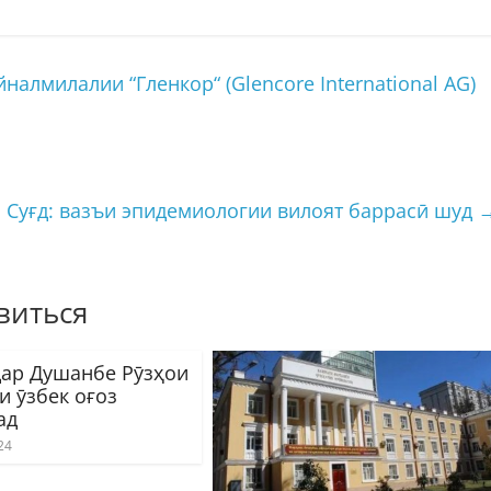
алмилалии “Гленкор“ (Glencore International AG)
Суғд: вазъи эпидемиологии вилоят баррасӣ шуд
виться
дар Душанбе Рӯзҳои
и ӯзбек оғоз
ад
24