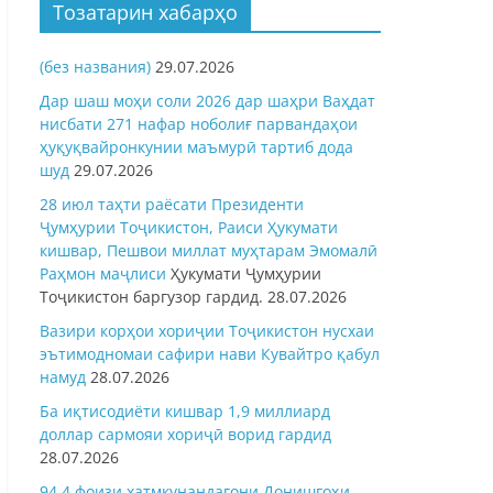
Тозатарин хабарҳо
(без названия)
29.07.2026
Дар шаш моҳи соли 2026 дар шаҳри Ваҳдат
нисбати 271 нафар ноболиғ парвандаҳои
ҳуқуқвайронкунии маъмурӣ тартиб дода
шуд
29.07.2026
28 июл таҳти раёсати Президенти
Ҷумҳурии Тоҷикистон, Раиси Ҳукумати
кишвар, Пешвои миллат муҳтарам Эмомалӣ
Раҳмон
маҷлиси
Ҳукумати Ҷумҳурии
Тоҷикистон баргузор гардид.
28.07.2026
Вазири корҳои хориҷии Тоҷикистон нусхаи
эътимодномаи сафири нави Кувайтро қабул
намуд
28.07.2026
Ба иқтисодиёти кишвар 1,9 миллиард
доллар сармояи хориҷӣ ворид гардид
28.07.2026
94,4 фоизи хатмкунандагони Донишгоҳи