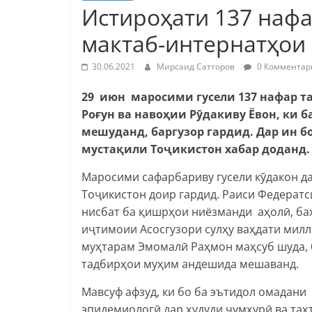
Истироҳати 137 наф
мактаб-интернатҳои 
30.06.2021
Мирсаид Сатторов
0 Комментар
29 июн маросими гусели 137 нафар 
Роғун ва навоҳии Рӯдакиву Ёвон, ки 
мешуданд, баргузор гардид. Дар ин б
мустақили Тоҷикистон хабар доданд.
Маросими сафарбариву гусели кӯдакон д
Тоҷикистон доир гардид. Раиси Федерат
нисбат ба қишрҳои ниёзманди аҳолӣ, бах
иҷтимоии Асосгузори сулҳу ваҳдати мил
муҳтарам Эмомалӣ Раҳмон маҳсуб шуда, 
тадбирҳои муҳим андешида мешаванд.
Мавсуф афзуд, ки бо ба эътидол омадани
эпидемиологӣ дар ҳудуди ҷумҳурӣ ва таҳ