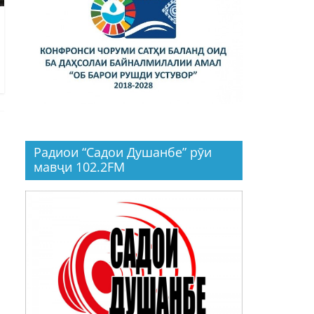
Радиои “Садои Душанбе” рӯи
мавҷи 102.2FM