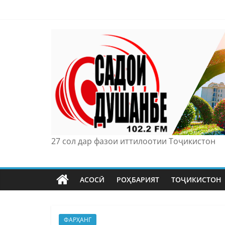
Skip
to
content
27 сол дар фазои иттилоотии Тоҷикистон
АСОСӢ
РОҲБАРИЯТ
ТОҶИКИСТОН
ФАРҲАНГ