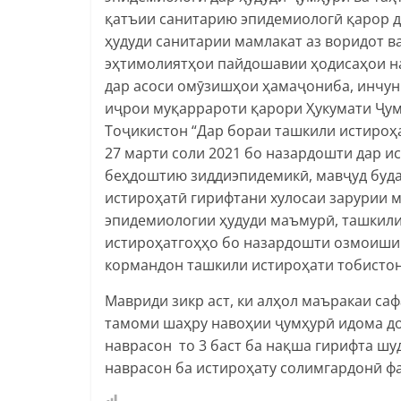
қатъии санитарию эпидемиологӣ қарор 
ҳудуди санитарии мамлакат аз воридот в
эҳтимолиятҳои пайдошавии ҳодисаҳои на
дар асоси омӯзишҳои ҳамаҷониба, инчун
иҷрои муқаррароти қарори Ҳукумати Ҷу
Тоҷикистон “Дар бораи ташкили истироҳа
27 марти соли 2021 бо назардошти дар 
беҳдоштию зиддиэпидемикӣ, мавҷуд буда
истироҳатӣ гирифтани хулосаи зарурии 
эпидемиологии ҳудуди маъмурӣ, ташкил
истироҳатгоҳҳо бо назардошти озмоиши 
кормандон ташкили истироҳати тобистон
Мавриди зикр аст, ки алҳол маъракаи са
тамоми шаҳру навоҳии ҷумҳурӣ идома до
наврасон то 3 баст ба нақша гирифта шуд
наврасон ба истироҳату солимгардонӣ ф