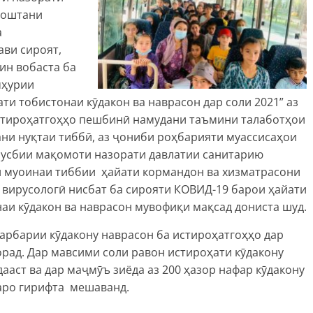
доштани
а
ви сироят,
ин вобаста ба
мҳурии
ти тобистонаи кӯдакон ва наврасон дар соли 2021” аз
истироҳатгоҳҳо пешбинӣ намудани таъмини талаботҳои
ни нуқтаи тиббӣ, аз ҷониби роҳбарияти муассисаҳои
мусбии мақомоти назорати давлатии санитарию
и муоинаи тиббии ҳайати кормандон ва хизматрасони
вирусологӣ нисбат ба сирояти КОВИД-19 барои ҳайати
аи кӯдакон ва наврасон мувофиқи мақсад дониста шуд.
фарбарии кӯдакону наврасон ба истироҳатгоҳҳо дар
рад. Дар мавсими соли равон истироҳати кӯдакону
ааст ва дар маҷмӯъ зиёда аз 200 ҳазор нафар кӯдакону
аро гирифта мешаванд.