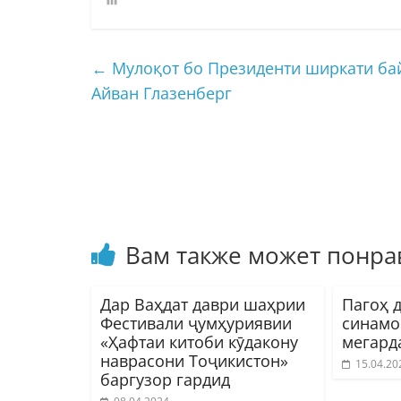
←
Мулоқот бо Президенти ширкати байн
Айван Глазенберг
Вам также может понра
Дар Ваҳдат даври шаҳрии
Пагоҳ 
Фестивали ҷумҳуриявии
синамо
«Ҳафтаи китоби кӯдакону
мегард
наврасони Тоҷикистон»
15.04.20
баргузор гардид