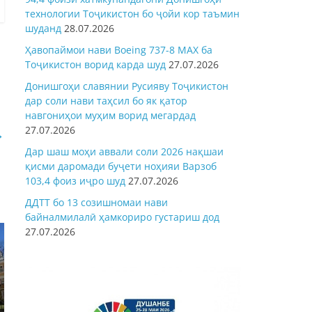
технологии Тоҷикистон бо ҷойи кор таъмин
шуданд
28.07.2026
Ҳавопаймои нави Boeing 737-8 MAX ба
Тоҷикистон ворид карда шуд
27.07.2026
Донишгоҳи славянии Русияву Тоҷикистон
дар соли нави таҳсил бо як қатор
навгониҳои муҳим ворид мегардад
27.07.2026
→
Дар шаш моҳи аввали соли 2026 нақшаи
қисми даромади буҷети ноҳияи Варзоб
103,4 фоиз иҷро шуд
27.07.2026
ДДТТ бо 13 созишномаи нави
байналмилалӣ ҳамкориро густариш дод
27.07.2026