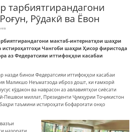
ар тарбиятгирандагони
Роғун, Рӯдакӣ ва Ёвон
иев
тарбиятгирандагони мактаб-интернатҳои шаҳри
ба истироҳатгоҳи Чангоби шаҳри Ҳисор фиристода
ора аз Федератсияи иттифоқҳои касабаи
ар назди бинои Федератсияи иттифоқҳои касабаи
сия Маликшо Неъматзода иброз дошт, ки ғамхорӣ
усус кӯдакон ва наврасон аз авлавиятҳои сиёсати
лӣ-Пешвои миллат, Президенти Ҷумҳурии Тоҷикистон
баҳри таъмини истироҳати бофароғати онҳо
 вазъи
ти назорати