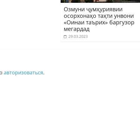
Озмуни ҷумҳуриявии
осорхонаҳо таҳти унвони
«Оинаи таърих» баргузор
мегардад
29.03.2023
мо
авторизоваться
.