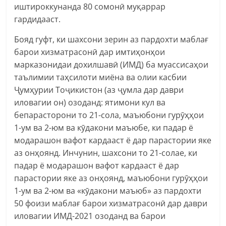
иштироккунанда 80 сомонӣ муқаррар
гардидааст.
Бояд гуфт, ки шахсони зерин аз пардохти маблағ
барои хизматрасонӣ дар имтиҳонҳои
марказонидаи дохилшавӣ (ИМД) ба муассисаҳои
таълимии таҳсилоти миёна ва олии касбии
Ҷумҳурии Тоҷикистон (аз ҷумла дар даври
иловагии он) озоданд: ятимони кул ва
бепарасторони то 21-сола, маъюбони гурӯҳҳои
1-ум ва 2-юм ва кӯдакони маъюбе, ки падар ё
модарашон вафот кардааст ё дар парастории яке
аз онҳоянд. Инчунин, шахсони то 21-солае, ки
падар ё модарашон вафот кардааст ё дар
парастории яке аз онҳоянд, маъюбони гурӯҳҳои
1-ум ва 2-юм ва «кӯдакони маъюб» аз пардохти
50 фоизи маблағ барои хизматрасонӣ дар даври
иловагии ИМД-2021 озоданд ва барои