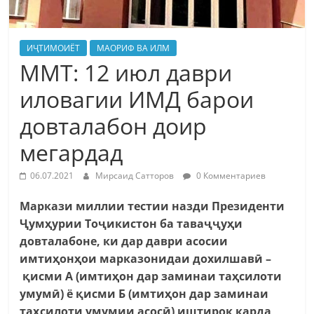
ИҶТИМОИЁТ
МАОРИФ ВА ИЛМ
ММТ: 12 июл даври
иловагии ИМД барои
довталабон доир
мегардад
06.07.2021
Мирсаид Сатторов
0 Комментариев
Маркази миллии тестии назди Президенти
Ҷумҳурии Тоҷикистон ба таваҷҷуҳи
довталабоне, ки дар даври асосии
имтиҳонҳои марказонидаи дохилшавӣ –
қисми А (имтиҳон дар заминаи таҳсилоти
умумӣ) ё қисми Б (имтиҳон дар заминаи
таҳсилоти умумии асосӣ) иштирок карда