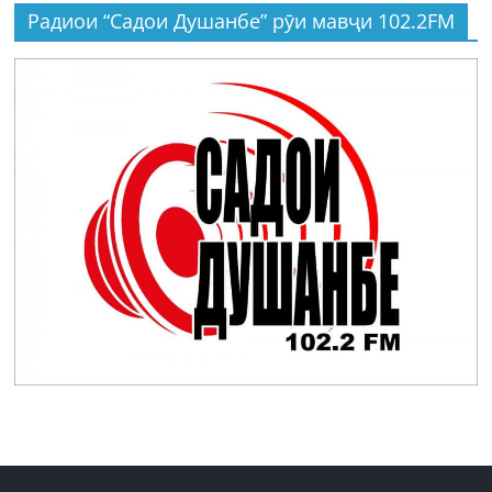
Радиои “Садои Душанбе” рӯи мавҷи 102.2FM