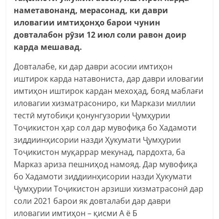
наметавонанд, мерасонад, ки даври
иловагии имтиҳонҳо барои чунин
довталабон рӯзи 12 июл соли равон доир
карда мешавад.
Довталабе, ки дар даври асосии имтиҳон
иштирок карда натавониста, дар даври иловагии
имтиҳон иштирок кардан мехоҳад, бояд маблағи
иловагии хизматрасониро, ки Маркази миллии
тестӣ мутобиқи қонунгузории Ҷумҳурии
Тоҷикистон ҳар сол дар мувофиқа бо Хадамоти
зиддиинҳисории назди Ҳукумати Ҷумҳурии
Тоҷикистон муқаррар мекунад, пардохта, ба
Марказ ариза пешниҳод намояд. Дар мувофиқа
бо Хадамоти зиддиинҳисории назди Ҳукумати
Ҷумҳурии Тоҷикистон арзиши хизматрасонӣ дар
соли 2021 барои як довталаби дар даври
иловагии имтиҳон – қисми А ё Б