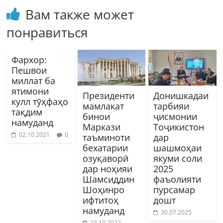
Вам также может
понравиться
Фархор:
Пешвои
миллат ба
ятимони
Президенти
Донишкадаи
кулл тӯҳфаҳо
мамлакат
тарбияи
тақдим
бинои
ҷисмонии
намуданд
Маркази
Тоҷикистон
02.10.2021
0
таъминоти
дар
бехатарии
шашмоҳаи
озуқаворӣ
якуми соли
дар ноҳияи
2025
Шамсиддин
фаъолияти
Шоҳинро
пурсамар
ифтитоҳ
дошт
намуданд
30.07.2025
23.10.2022