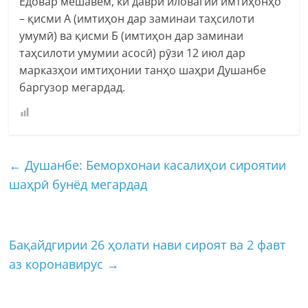
Ёдовар мешавем, ки даври иловагии имтиҳонҳо
– қисми А (имтиҳон дар заминаи таҳсилоти
умумӣ) ва қисми Б (имтиҳон дар заминаи
таҳсилоти умумии асосӣ) рӯзи 12 июл дар
марказҳои имтиҳонии танҳо шаҳри Душанбе
баргузор мегардад.
←
Душанбе: Беморхонаи касалиҳои сироятии
шаҳрӣ бунёд мегардад
Бақайдгирии 26 ҳолати нави сироят ва 2 фавт
аз коронавирус
→