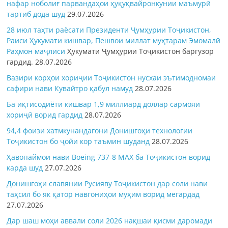
нафар ноболиғ парвандаҳои ҳуқуқвайронкунии маъмурӣ
тартиб дода шуд
29.07.2026
28 июл таҳти раёсати Президенти Ҷумҳурии Тоҷикистон,
Раиси Ҳукумати кишвар, Пешвои миллат муҳтарам Эмомалӣ
Раҳмон
маҷлиси
Ҳукумати Ҷумҳурии Тоҷикистон баргузор
гардид.
28.07.2026
Вазири корҳои хориҷии Тоҷикистон нусхаи эътимодномаи
сафири нави Кувайтро қабул намуд
28.07.2026
Ба иқтисодиёти кишвар 1,9 миллиард доллар сармояи
хориҷӣ ворид гардид
28.07.2026
94,4 фоизи хатмкунандагони Донишгоҳи технологии
Тоҷикистон бо ҷойи кор таъмин шуданд
28.07.2026
Ҳавопаймои нави Boeing 737-8 MAX ба Тоҷикистон ворид
карда шуд
27.07.2026
Донишгоҳи славянии Русияву Тоҷикистон дар соли нави
таҳсил бо як қатор навгониҳои муҳим ворид мегардад
27.07.2026
Дар шаш моҳи аввали соли 2026 нақшаи қисми даромади