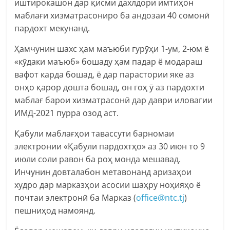
иштирокашон дар қисми дахлдори имтиҳон
маблағи хизматрасониро ба андозаи 40 сомонӣ
пардохт мекунанд.
Ҳамчунин шахс ҳам маъюби гурӯҳи 1-ум, 2-юм ё
«кӯдаки маъюб» бошаду ҳам падар ё модараш
вафот карда бошад, ё дар парастории яке аз
онҳо қарор дошта бошад, он гоҳ ӯ аз пардохти
маблағ барои хизматрасонӣ дар даври иловагии
ИМД-2021 пурра озод аст.
Қабули маблағҳои тавассути барномаи
электронии «Қабули пардохтҳо» аз 30 июн то 9
июли соли равон ба роҳ монда мешавад.
Инчунин довталабон метавонанд аризаҳои
худро дар марказҳои асосии шаҳру ноҳияҳо ё
почтаи электронӣ ба Марказ (
office@ntc.tj
)
пешниҳод намоянд.