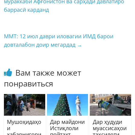
мураккаби Афғонистон ва сарҳади давлатиро
баррасӣ карданд
ММТ: 12 июл даври иловагии ИМД барои
довталабон доир мегардад
→
Вам также может
понравиться
Мушоҳидаҳо
Дар майдони
Дар ҳудуди
и
Истиқлоли
муассисаҳои
хабарнигори
пойтахт
таҳсилоти