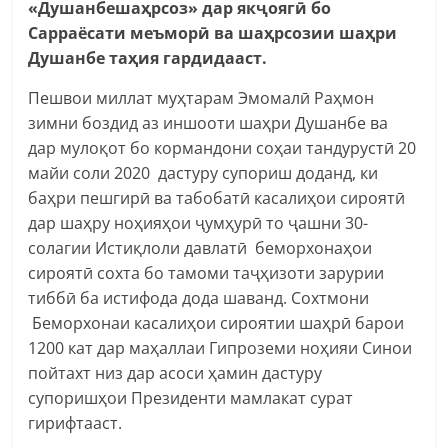
«Душанбешаҳрсоз» дар якҷоягӣ бо
Сарраёсати меъморӣ ва шаҳрсозии шаҳри
Душанбе таҳия гардидааст.
Пешвои миллат муҳтарам Эмомалӣ Раҳмон
зимни боздид аз иншооти шаҳри Душанбе ва
дар мулоқот бо кормандони соҳаи тандурустӣ 20
майи соли 2020 дастуру супориш доданд, ки
баҳри пешгирӣ ва табобатӣ касалиҳои сироятӣ
дар шаҳру ноҳияҳои ҷумҳурӣ то ҷашни 30-
солагии Истиқлоли давлатӣ беморхонаҳои
сироятӣ сохта бо тамоми таҷҳизоти зарурии
тиббӣ ба истифода дода шаванд. Сохтмони
Беморхонаи касалиҳои сироятии шаҳрӣ барои
1200 кат дар маҳаллаи Гипроземи ноҳияи Синои
пойтахт низ дар асоси ҳамин дастуру
супоришҳои Президенти мамлакат сурат
гирифтааст.