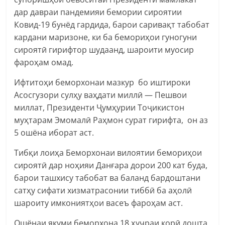
дар давраи пандемияи бемории сироятии
Ковид-19 бунёд гардида, барои саривақт табобат
кардани маризоне, ки ба бемориҳои гуногуни
сироятӣ гирифтор шудаанд, шароити муосир
фароҳам омад.
Ифтитоҳи беморхонаи мазкур бо иштироки
Асосгузори сулҳу ваҳдати миллӣ — Пешвои
миллат, Президенти Ҷумҳурии Тоҷикистон
муҳтарам Эмомалӣ Раҳмон сурат гирифта, он аз
5 ошёна иборат аст.
Тибқи лоиҳа Беморхонаи вилоятии бемориҳои
сироятӣ дар ноҳияи Данғара дорои 200 кат буда,
барои ташхису табобат ва баланд бардоштани
сатҳу сифати хизматрасонии тиббӣ ба аҳолӣ
шароиту имкониятҳои васеъ фароҳам аст.
Ошёнаи якуми беморхона 18 ҳуҷраи корӣ дошта,