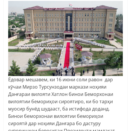
Ёдовар мешавем, ки 16 июни соли равон дар
кӯчаи Мирзо Турсунзодаи маркази ноҳияи
Данғараи вилояти Хатлон бинои Беморхонаи
вилоятии бемориҳои сироятиро, ки бо тарҳи
муосир бунёд шудааст, ба истифода доданд.
Бинои беморхонаи вилоятии бемориҳои
сироятӣ дар ноҳияи Данғара бо дастуру
супоришҳои бевоситаи Президенти мамлакат