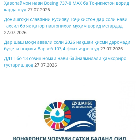
Ҳавопаймои нави Boeing 737-8 MAX ба Тоҷикистон ворид
карда шуд
27.07.2026
Донишгоҳи славянии Русияву Тоҷикистон дар соли нави
таҳсил бо як қатор навгониҳои муҳим ворид мегардад
27.07.2026
Дар шаш моҳи аввали соли 2026 нақшаи қисми даромади
буҷети ноҳияи Варзоб 103,4 фоиз иҷро шуд
27.07.2026
ДДТТ бо 13 созишномаи нави байналмилалӣ ҳамкориро
густариш дод
27.07.2026