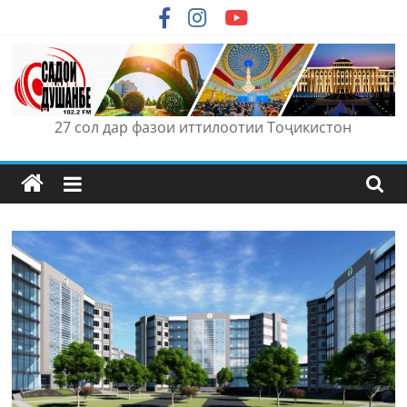
Skip
to
content
27 сол дар фазои иттилоотии Тоҷикистон