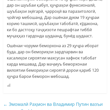
дар он шуъбаи қабул, ҳуҷраҳои функсионалӣ,
шуъбаҳои эҳёгарӣ, ҷарроҳӣ ва паразитологӣ,
ҷойгир мебошанд. Дар ошёнаи дуюм 19 ҳуҷраи
корию ташхисӣ, шуъбаҳои табобатӣ, кӯдакона,
ки бо дастгоҳу таҷҳизоти пешрафтаи тиббӣ
муҷаҳҳаз гардонда шудаанд, бунёд шудааст.
Ошёнаи чоруми беморхона аз 29 ҳуҷра иборат
буда, дар он бемориҳои зардпарвин ва
касалиҳои сироятии махсусан хафнок табобат
карда мешавад. Дар маҷмуъ беморхонаи
вилоятии бемориҳои сироятӣ дорои қариб 120
ҳуҷра барои беморон мебошад.
←
Эмомалӣ Раҳмон ва Владимир Путин вазъи