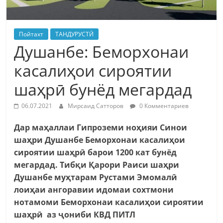
Пойтахт
ТАНДУРУСТӢ
Душанбе: Беморхонаи
касалиҳои сироятии
шаҳрӣ бунёд мегардад
06.07.2021
Мирсаид Сатторов
0 Комментариев
Дар маҳаллаи Гипроземи ноҳияи Синои
шаҳри Душанбе Беморхонаи касалиҳои
сироятии шаҳрӣ барои 1200 кат бунёд
мегардад. Тибқи Қарори Раиси шаҳри
Душанбе муҳтарам Рустами Эмомалӣ
лоиҳаи ангоравии идомаи сохтмони
нотамоми Беморхонаи касалиҳои сироятии
шаҳрӣ аз ҷониби КВД ПИТЛ