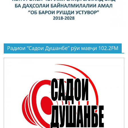
Радиои “Садои Душанбе” рӯи мавҷи 102.2FM