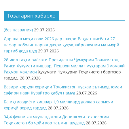
Тозатарин хабарҳо
(без названия)
29.07.2026
Дар шаш моҳи соли 2026 дар шаҳри Ваҳдат нисбати 271
нафар ноболиғ парвандаҳои ҳуқуқвайронкунии маъмурӣ
тартиб дода шуд
29.07.2026
28 июл таҳти раёсати Президенти Ҷумҳурии Тоҷикистон,
Раиси Ҳукумати кишвар, Пешвои миллат муҳтарам Эмомалӣ
Раҳмон
маҷлиси
Ҳукумати Ҷумҳурии Тоҷикистон баргузор
гардид.
28.07.2026
Вазири корҳои хориҷии Тоҷикистон нусхаи эътимодномаи
сафири нави Кувайтро қабул намуд
28.07.2026
Ба иқтисодиёти кишвар 1,9 миллиард доллар сармояи
хориҷӣ ворид гардид
28.07.2026
94,4 фоизи хатмкунандагони Донишгоҳи технологии
Тоҷикистон бо ҷойи кор таъмин шуданд
28.07.2026