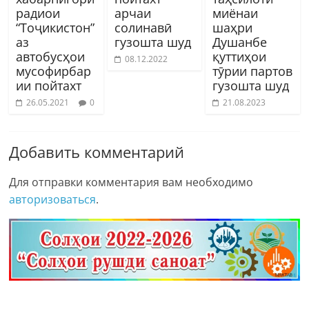
радиои
арчаи
миёнаи
“Тоҷикистон”
солинавӣ
шаҳри
аз
гузошта шуд
Душанбе
автобусҳои
қуттиҳои
08.12.2022
мусофирбар
тӯрии партов
ии пойтахт
гузошта шуд
26.05.2021
0
21.08.2023
Добавить комментарий
Для отправки комментария вам необходимо
авторизоваться
.