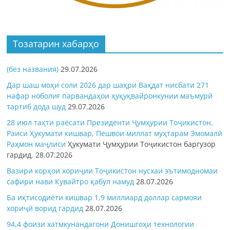
Тозатарин хабарҳо
(без названия)
29.07.2026
Дар шаш моҳи соли 2026 дар шаҳри Ваҳдат нисбати 271
нафар ноболиғ парвандаҳои ҳуқуқвайронкунии маъмурӣ
тартиб дода шуд
29.07.2026
28 июл таҳти раёсати Президенти Ҷумҳурии Тоҷикистон,
Раиси Ҳукумати кишвар, Пешвои миллат муҳтарам Эмомалӣ
Раҳмон
маҷлиси
Ҳукумати Ҷумҳурии Тоҷикистон баргузор
гардид.
28.07.2026
Вазири корҳои хориҷии Тоҷикистон нусхаи эътимодномаи
сафири нави Кувайтро қабул намуд
28.07.2026
Ба иқтисодиёти кишвар 1,9 миллиард доллар сармояи
хориҷӣ ворид гардид
28.07.2026
94,4 фоизи хатмкунандагони Донишгоҳи технологии