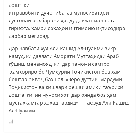
дошт, ки
ин равобити дуҷониба аз муносибатҳои
дӯстонаи роҳбарони ҳарду давлат маншаъ
гирифта, ҳамаи соҳаҳои иҷтимоию иқтисодиро
дарбар мегирад.
Дар навбати худ Алӣ Рашид Ал-Нуаймӣ зикр
намуд, ки давлати Аморати Муттаҳидаи Араб
кӯшиш менамояд, ки дар тамоми самтҳо
ҳамкориро бо Ҷумҳурии Тоҷикистон боз ҳам
бештар ривоҷ бахшад. «Зеро дӯстии мардуми
Тоҷикистон ва кишвари решаи амиқи таърихӣ
дошта, ки ин муносибот дар оянда боз ҳам
мустаҳкамтар хоҳад гардид», — афзуд Алӣ Рашид
Ал-Нуаймӣ.