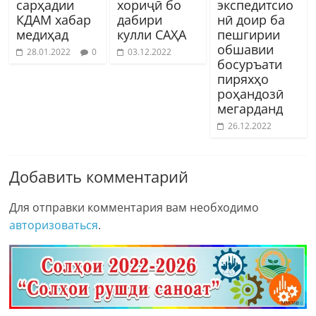
сарҳадии
хориҷӣ бо
экспедитсио
КДАМ хабар
дабири
нӣ доир ба
медиҳад
кулли САҲА
пешгирии
обшавии
28.01.2022
0
03.12.2022
босуръати
пиряхҳо
роҳандозӣ
мегарданд
26.12.2022
Добавить комментарий
Для отправки комментария вам необходимо
авторизоваться
.