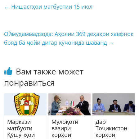
←
Нишастҳои матбуотии 15 июл
Оймуҳаммадзода: Аҳолии 369 деҳаҳои хавфнок
бояд ба ҷойи дигар кӯчонида шаванд
→
Вам также может
понравиться
Маркази
Мулоқоти
Дар
матбуоти
вазири
Тоҷикистон
Қӯшунҳои
корҳои
корҳои