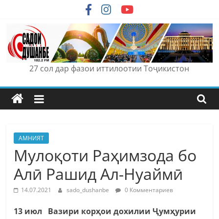
Skip
to
content
27 сол дар фазои иттилоотии Тоҷикистон
АМНИЯТ
Мулоқоти Раҳимзода бо
Алӣ Рашид Ал-Нуаймӣ
14.07.2021
sado_dushanbe
0 Комментариев
13 июл Вазири корҳои дохилии Ҷумҳурии