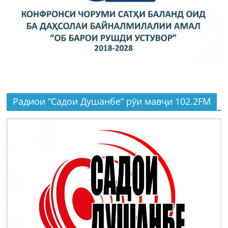
Радиои “Садои Душанбе” рӯи мавҷи 102.2FM