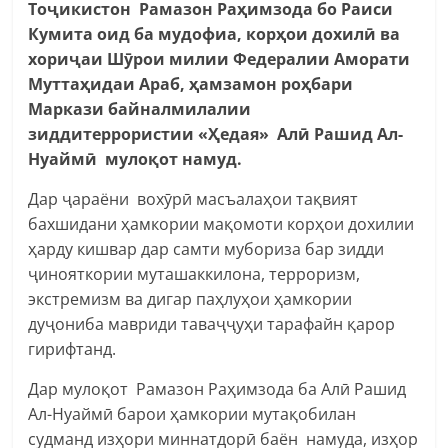
Тоҷикистон Рамазон Раҳимзода бо Раиси
Кумита оид ба мудофиа, корҳои дохилӣ ва
хориҷаи Шӯрои милии Федералии Аморати
Муттаҳидаи Араб, ҳамзамон роҳбари
Маркази байналмилалии
зиддитеррористии «Ҳедая» Алӣ Рашид Ал-
Нуаймӣ мулоқот намуд.
Дар ҷараёни вохӯрӣ масъалаҳои тақвият
бахшидани ҳамкории мақомоти корҳои дохилии
ҳарду кишвар дар самти мубориза бар зидди
ҷинояткории муташаккилона, терроризм,
экстремизм ва дигар паҳлуҳои ҳамкории
дуҷониба мавриди таваҷҷуҳи тарафайн қарор
гирифтанд.
Дар мулоқот Рамазон Раҳимзода ба Алӣ Рашид
Ал-Нуаймӣ барои ҳамкории мутақобилан
судманд изҳори миннатдорӣ баён намуда, изҳор