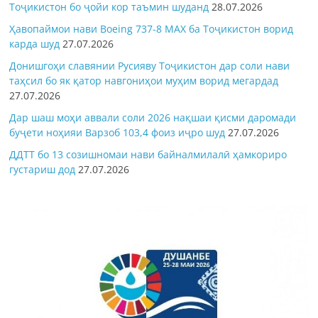
Тоҷикистон бо ҷойи кор таъмин шуданд
28.07.2026
Ҳавопаймои нави Boeing 737-8 MAX ба Тоҷикистон ворид
карда шуд
27.07.2026
Донишгоҳи славянии Русияву Тоҷикистон дар соли нави
таҳсил бо як қатор навгониҳои муҳим ворид мегардад
27.07.2026
Дар шаш моҳи аввали соли 2026 нақшаи қисми даромади
буҷети ноҳияи Варзоб 103,4 фоиз иҷро шуд
27.07.2026
ДДТТ бо 13 созишномаи нави байналмилалӣ ҳамкориро
густариш дод
27.07.2026