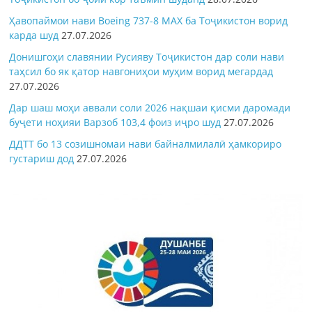
Ҳавопаймои нави Boeing 737-8 MAX ба Тоҷикистон ворид
карда шуд
27.07.2026
Донишгоҳи славянии Русияву Тоҷикистон дар соли нави
таҳсил бо як қатор навгониҳои муҳим ворид мегардад
27.07.2026
Дар шаш моҳи аввали соли 2026 нақшаи қисми даромади
буҷети ноҳияи Варзоб 103,4 фоиз иҷро шуд
27.07.2026
ДДТТ бо 13 созишномаи нави байналмилалӣ ҳамкориро
густариш дод
27.07.2026