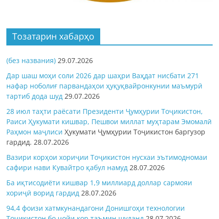
Тозатарин хабарҳо
(без названия)
29.07.2026
Дар шаш моҳи соли 2026 дар шаҳри Ваҳдат нисбати 271
нафар ноболиғ парвандаҳои ҳуқуқвайронкунии маъмурӣ
тартиб дода шуд
29.07.2026
28 июл таҳти раёсати Президенти Ҷумҳурии Тоҷикистон,
Раиси Ҳукумати кишвар, Пешвои миллат муҳтарам Эмомалӣ
Раҳмон
маҷлиси
Ҳукумати Ҷумҳурии Тоҷикистон баргузор
гардид.
28.07.2026
Вазири корҳои хориҷии Тоҷикистон нусхаи эътимодномаи
сафири нави Кувайтро қабул намуд
28.07.2026
Ба иқтисодиёти кишвар 1,9 миллиард доллар сармояи
хориҷӣ ворид гардид
28.07.2026
94,4 фоизи хатмкунандагони Донишгоҳи технологии
Тоҷикистон бо ҷойи кор таъмин шуданд
28.07.2026