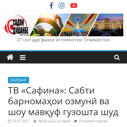
Skip
to
content
27 сол дар фазои иттилоотии Тоҷикистон
ФАРҲАНГ
ТВ «Сафина»: Сабти
барномаҳои озмунӣ ва
шоу мавқуф гузошта шуд
23.07.2021
Мирсаид Сатторов
0 Комментариев