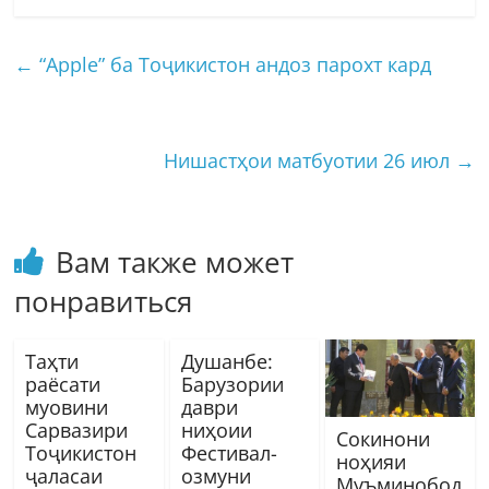
←
“Apple” ба Тоҷикистон андоз парохт кард
Нишастҳои матбуотии 26 июл
→
Вам также может
понравиться
Таҳти
Душанбе:
раёсати
Барузории
муовини
даври
Сарвазири
ниҳоии
Сокинони
Тоҷикистон
Фестивал-
ноҳияи
ҷаласаи
озмуни
Муъминобод