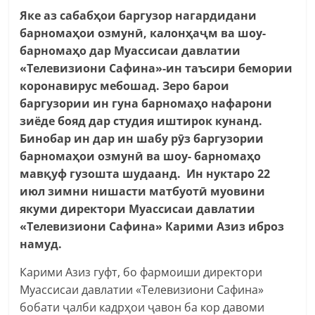
Яке аз сабабҳои баргузор нагардидани
барномаҳои озмунӣ, калонҳаҷм ва шоу-
барномаҳо дар Муассисаи давлатии
«Телевизиони Сафина»-ин таъсири бемории
коронавирус мебошад. Зеро барои
баргузории ин гуна барномаҳо нафарони
зиёде бояд дар студия иштирок кунанд.
Бинобар ин дар ин шабу рӯз баргузории
барномаҳои озмунӣ ва шоу- барномаҳо
мавқуф гузошта шудаанд. Ин нуктаро 22
июл зимни нишасти матбуотӣ муовини
якуми директори Муассисаи давлатии
«Телевизиони Сафина» Карими Азиз иброз
намуд.
Карими Азиз гуфт, бо фармоиши директори
Муассисаи давлатии «Телевизиони Сафина»
бобати ҷалби кадрҳои ҷавон ба кор давоми