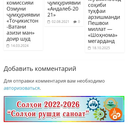
комиссияи
ҷумҳуриявии
соҳиби
Озмуни
«Андалеб-20
туҳфаи
ҷумҳуриявии
21»
арзишманди
«Тоҷикистон
02.08.2021
0
Пешвои
-Ватани
миллат —
азизи ман»
«Шоҳнома»
доир шуд
мегарданд
14.03.2024
18.10.2025
Добавить комментарий
Для отправки комментария вам необходимо
авторизоваться
.