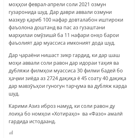
моҳҳои феврал-апрели соли 2021 озмун
гузаронида шуд. Дар даври аввали озмуни
мазкур қариб 100 нафар довталабон иштироки
фаъолона доштанд ва пас аз гузаштани
марҳилаи омӯзишӣ ба 11 нафари онҳо барои
фаъолият дар муассиса имконият дода шуд.
Дар ҷараёни нишаст зикр гардид, ки дар шаш
моҳи аввали соли равон дар идораи таҳия ва
дубляжи филмҳои муассиса 30 филми бадеӣ бо
ҳаҷми зиёда аз 2724 дақиқа ё 45 соату 40 дақиқа
дар мавзӯъҳои гуногун тарҷума ва дубляж карда
шуд.
Карими Азиз иброз намуд, ки соли равон ду
лоиҳа бо номҳои «Хотираҳо» ва «Фазо» амалӣ
гардида истодаанд.