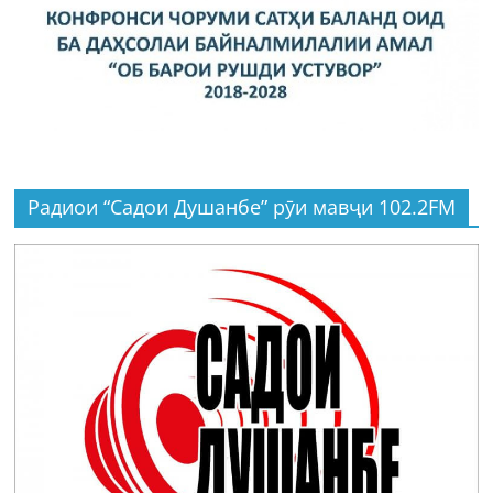
Радиои “Садои Душанбе” рӯи мавҷи 102.2FM