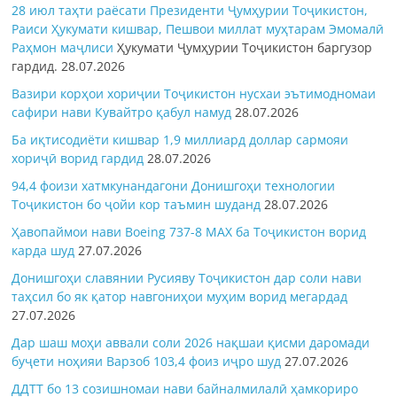
28 июл таҳти раёсати Президенти Ҷумҳурии Тоҷикистон,
Раиси Ҳукумати кишвар, Пешвои миллат муҳтарам Эмомалӣ
Раҳмон
маҷлиси
Ҳукумати Ҷумҳурии Тоҷикистон баргузор
гардид.
28.07.2026
Вазири корҳои хориҷии Тоҷикистон нусхаи эътимодномаи
сафири нави Кувайтро қабул намуд
28.07.2026
Ба иқтисодиёти кишвар 1,9 миллиард доллар сармояи
хориҷӣ ворид гардид
28.07.2026
94,4 фоизи хатмкунандагони Донишгоҳи технологии
Тоҷикистон бо ҷойи кор таъмин шуданд
28.07.2026
Ҳавопаймои нави Boeing 737-8 MAX ба Тоҷикистон ворид
карда шуд
27.07.2026
Донишгоҳи славянии Русияву Тоҷикистон дар соли нави
таҳсил бо як қатор навгониҳои муҳим ворид мегардад
27.07.2026
Дар шаш моҳи аввали соли 2026 нақшаи қисми даромади
буҷети ноҳияи Варзоб 103,4 фоиз иҷро шуд
27.07.2026
ДДТТ бо 13 созишномаи нави байналмилалӣ ҳамкориро