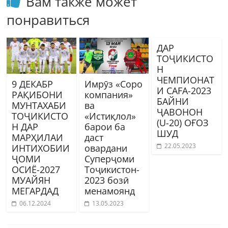
Вам также может
понравиться
ДАР
ТОҶИКИСТО
Н
ЧЕМПИОНАТ
9 ДЕКАБР
Имрӯз «Соро
И CAFA-2023
РАҚИБОНИ
компания»
БАЙНИ
МУНТАХАБИ
ва
ҶАВОНОН
ТОҶИКИСТО
«Истиқлол»
(U-20) ОҒОЗ
Н ДАР
барои ба
ШУД
МАРҲИЛАИ
даст
22.05.2023
ИНТИХОБИИ
овардани
ҶОМИ
Суперҷоми
ОСИЁ-2027
Тоҷикистон-
МУАЙЯН
2023 бозӣ
МЕГАРДАД
менамоянд
06.12.2024
13.05.2023