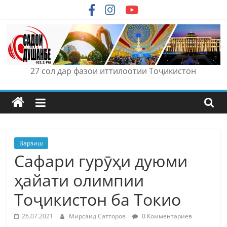
Skip
to
content
27 сол дар фазои иттилоотии Тоҷикистон
Варзиш
Сафари гурӯҳи дуюми
ҳайати олимпии
Тоҷикистон ба Токио
26.07.2021
Мирсаид Сатторов
0 Комментариев