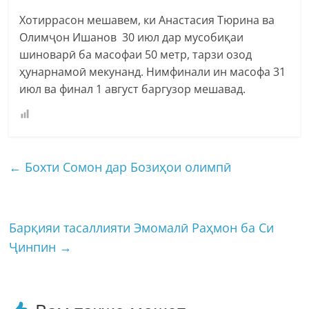
Хотиррасон мешавем, ки Анастасия Тюрина ва
Олимҷон Ишанов 30 июл дар мусобиқаи
шиноварӣ ба масофаи 50 метр, тарзи озод
ҳунарнамоӣ мекунанд. Нимфинали ин масофа 31
июл ва финал 1 август баргузор мешавад.
←
Бохти Сомон дар Бозиҳои олимпӣ
Барқияи тасаллияти Эмомалӣ Раҳмон ба Си
Ҷинпин
→