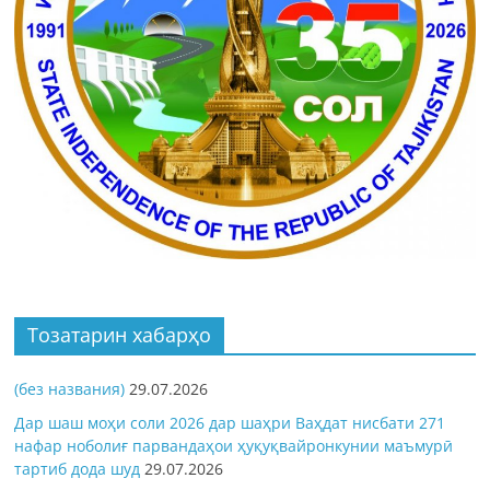
Тозатарин хабарҳо
(без названия)
29.07.2026
Дар шаш моҳи соли 2026 дар шаҳри Ваҳдат нисбати 271
нафар ноболиғ парвандаҳои ҳуқуқвайронкунии маъмурӣ
тартиб дода шуд
29.07.2026