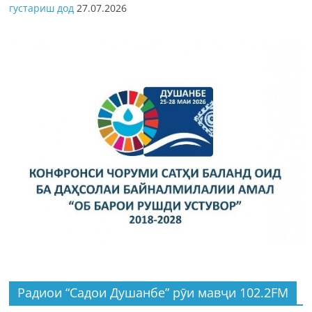
густариш дод
27.07.2026
Радиои “Садои Душанбе” рӯи мавҷи 102.2FM