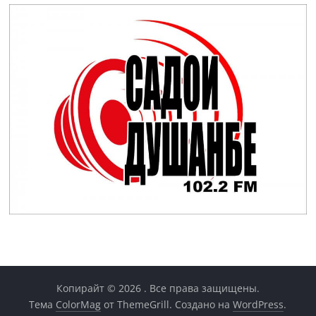
Копирайт © 2026
. Все права защищены.
Тема
ColorMag
от ThemeGrill. Создано на
WordPress
.