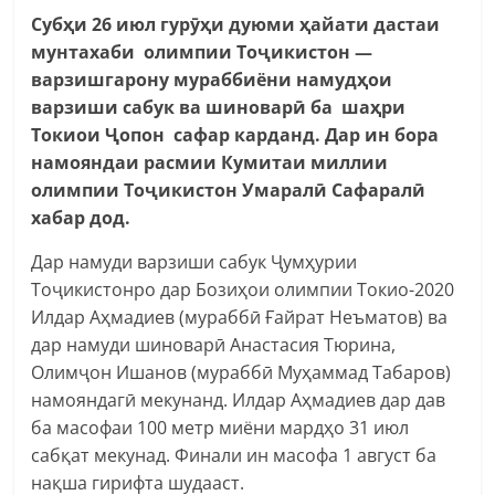
Субҳи 26 июл гурӯҳи дуюми ҳайати дастаи
мунтахаби олимпии Тоҷикистон —
варзишгарону мураббиёни намудҳои
варзиши сабук ва шиноварӣ ба шаҳри
Токиои Ҷопон сафар карданд. Дар ин бора
намояндаи расмии Кумитаи миллии
олимпии Тоҷикистон Умаралӣ Сафаралӣ
хабар дод.
Дар намуди варзиши сабук Ҷумҳурии
Тоҷикистонро дар Бозиҳои олимпии Токио-2020
Илдар Аҳмадиев (мураббӣ Ғайрат Неъматов) ва
дар намуди шиноварӣ Анастасия Тюрина,
Олимҷон Ишанов (мураббӣ Муҳаммад Табаров)
намояндагӣ мекунанд. Илдар Аҳмадиев дар дав
ба масофаи 100 метр миёни мардҳо 31 июл
сабқат мекунад. Финали ин масофа 1 август ба
нақша гирифта шудааст.