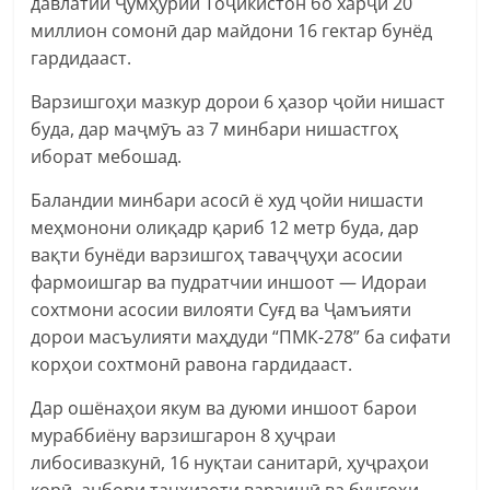
давлатии Ҷумҳурии Тоҷикистон бо харҷи 20
миллион сомонӣ дар майдони 16 гектар бунёд
гардидааст.
Варзишгоҳи мазкур дорои 6 ҳазор ҷойи нишаст
буда, дар маҷмӯъ аз 7 минбари нишастгоҳ
иборат мебошад.
Баландии минбари асосӣ ё худ ҷойи нишасти
меҳмонони олиқадр қариб 12 метр буда, дар
вақти бунёди варзишгоҳ таваҷҷуҳи асосии
фармоишгар ва пудратчии иншоот — Идораи
сохтмони асосии вилояти Суғд ва Ҷамъияти
дорои масъулияти маҳдуди “ПМК-278” ба сифати
корҳои сохтмонӣ равона гардидааст.
Дар ошёнаҳои якум ва дуюми иншоот барои
мураббиёну варзишгарон 8 ҳуҷраи
либосивазкунӣ, 16 нуқтаи санитарӣ, ҳуҷраҳои
корӣ, анбори таҷҳизоти варзишӣ ва бунгоҳи