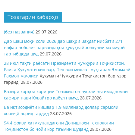
Тозатарин хабарҳо
(без названия)
29.07.2026
Дар шаш моҳи соли 2026 дар шаҳри Ваҳдат нисбати 271
нафар ноболиғ парвандаҳои ҳуқуқвайронкунии маъмурӣ
тартиб дода шуд
29.07.2026
28 июл таҳти раёсати Президенти Ҷумҳурии Тоҷикистон,
Раиси Ҳукумати кишвар, Пешвои миллат муҳтарам Эмомалӣ
Раҳмон
маҷлиси
Ҳукумати Ҷумҳурии Тоҷикистон баргузор
гардид.
28.07.2026
Вазири корҳои хориҷии Тоҷикистон нусхаи эътимодномаи
сафири нави Кувайтро қабул намуд
28.07.2026
Ба иқтисодиёти кишвар 1,9 миллиард доллар сармояи
хориҷӣ ворид гардид
28.07.2026
94,4 фоизи хатмкунандагони Донишгоҳи технологии
Тоҷикистон бо ҷойи кор таъмин шуданд
28.07.2026