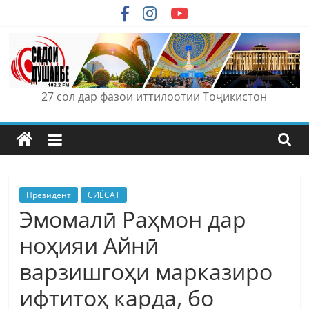
Skip
to
content
27 сол дар фазои иттилоотии Тоҷикистон
Президент
СИЁСАТ
Эмомалӣ Раҳмон дар
ноҳияи Айнӣ
варзишгоҳи марказиро
ифтитоҳ карда, бо