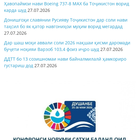
Ҳавопаймои нави Boeing 737-8 MAX ба Тоҷикистон ворид
карда шуд
27.07.2026
Донишгоҳи славянии Русияву Тоҷикистон дар соли нави
таҳсил бо як қатор навгониҳои муҳим ворид мегардад
27.07.2026
Дар шаш моҳи аввали соли 2026 нақшаи қисми даромади
буҷети ноҳияи Варзоб 103,4 фоиз иҷро шуд
27.07.2026
ДДТТ бо 13 созишномаи нави байналмилалӣ ҳамкориро
густариш дод
27.07.2026