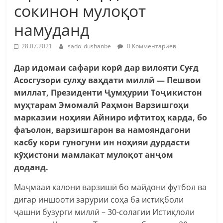
сокинон мулоқот
намуданд
28.07.2021
sado_dushanbe
0 Комментариев
Дар идомаи сафари корӣ дар вилояти Суғд
Асосгузори сулҳу ваҳдати миллӣ — Пешвои
миллат, Президенти Ҷумҳурии Тоҷикистон
муҳтарам Эмомалӣ Раҳмон Варзишгоҳи
марказии ноҳияи Айниро ифтитоҳ карда, бо
фаъолон, варзишгарон ва намояндагони
касбу кори гуногуни ин ноҳияи дурдасти
кӯҳистони мамлакат мулоқот анҷом
доданд.
Маҷмааи калони варзишӣ бо майдони футбол ва
дигар иншооти зарурии соҳа ба истиқболи
ҷашни бузурги миллӣ – 30-солагии Истиқлоли