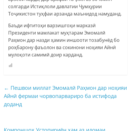
солгарди Истиқлоли давлатии Ҷумҳурии
Тоҷикистон туҳфаи арзанда маънидод намуданд.
Баъди ифтитоҳи варзишгоҳи марказӣ
Президенти мамлакат муҳтарам Эмомалӣ
Раҳмон дар назди ҳамин иншооти тозабунёд бо
роҳбарону фаъолон ва сокинони ноҳияи Айнӣ
мулоқоти самимӣ доир карданд.
←
Пешвои миллат Эмомалӣ Раҳмон дар ноҳияи
Айнӣ фермаи чорвопарвариро ба истифода
доданд
Комроншоҳ Устопириён ҳам аз идомаи