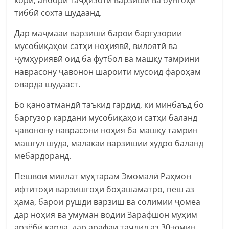
тиббӣ сохта шудаанд.
Дар маҷмааи варзишӣ барои баргузории
мусобиқаҳои сатҳи ноҳиявӣ, вилоятӣ ва
ҷумҳуриявӣ оид ба футбол ва машқу тамрини
наврасону ҷавонон шароити мусоид фароҳам
оварда шудааст.
Бо қаноатмандӣ таъкид гардид, ки минбаъд бо
баргузор кардани мусобиқаҳои сатҳи баланд
ҷавонону наврасони ноҳия ба машқу тамрин
машғул шуда, малакаи варзишии худро баланд
мебардоранд.
Пешвои миллат муҳтарам Эмомалӣ Раҳмон
ифтитоҳи варзишгоҳи боҳашаматро, пеш аз
ҳама, барои рушди варзиш ва солимии ҷомеа
дар ноҳия ва умуман водии Зарафшон муҳим
арзёбӣ карда, дар арафаи таҷлил аз 30-юмин