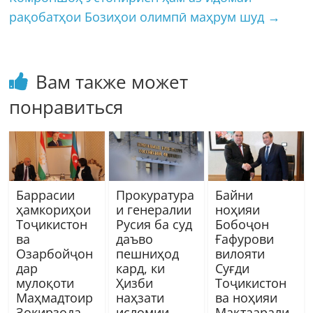
рақобатҳои Бозиҳои олимпӣ маҳрум шуд
→
Вам также может
понравиться
Баррасии
Прокуратура
Байни
ҳамкориҳои
и генералии
ноҳияи
Тоҷикистон
Русия ба суд
Бобоҷон
ва
даъво
Ғафурови
Озарбойҷон
пешниҳод
вилояти
дар
кард, ки
Суғди
мулоқоти
Ҳизби
Тоҷикистон
Маҳмадтоир
наҳзати
ва ноҳияи
Зокирзода
исломии
Мақтаарали