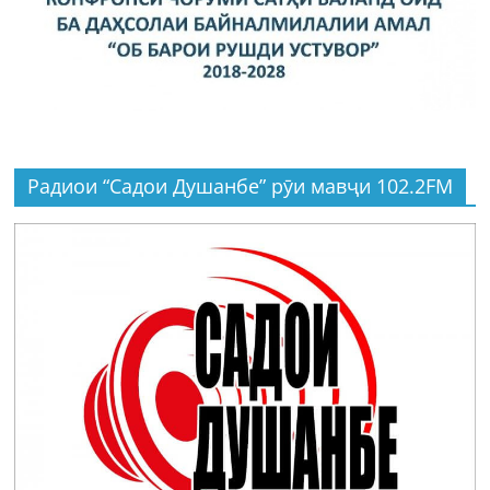
Радиои “Садои Душанбе” рӯи мавҷи 102.2FM