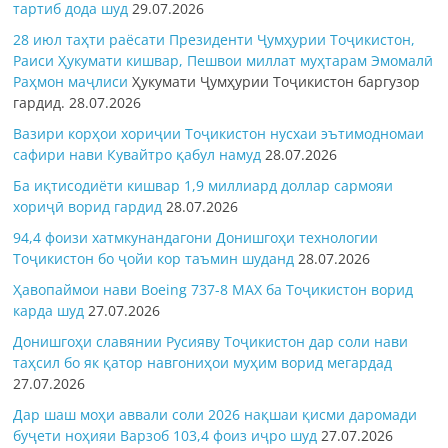
тартиб дода шуд
29.07.2026
28 июл таҳти раёсати Президенти Ҷумҳурии Тоҷикистон,
Раиси Ҳукумати кишвар, Пешвои миллат муҳтарам Эмомалӣ
Раҳмон
маҷлиси
Ҳукумати Ҷумҳурии Тоҷикистон баргузор
гардид.
28.07.2026
Вазири корҳои хориҷии Тоҷикистон нусхаи эътимодномаи
сафири нави Кувайтро қабул намуд
28.07.2026
Ба иқтисодиёти кишвар 1,9 миллиард доллар сармояи
хориҷӣ ворид гардид
28.07.2026
94,4 фоизи хатмкунандагони Донишгоҳи технологии
Тоҷикистон бо ҷойи кор таъмин шуданд
28.07.2026
Ҳавопаймои нави Boeing 737-8 MAX ба Тоҷикистон ворид
карда шуд
27.07.2026
Донишгоҳи славянии Русияву Тоҷикистон дар соли нави
таҳсил бо як қатор навгониҳои муҳим ворид мегардад
27.07.2026
Дар шаш моҳи аввали соли 2026 нақшаи қисми даромади
буҷети ноҳияи Варзоб 103,4 фоиз иҷро шуд
27.07.2026