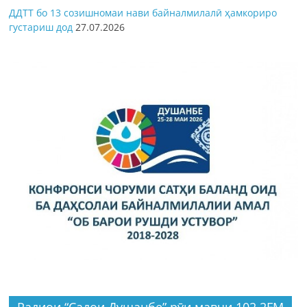
ДДТТ бо 13 созишномаи нави байналмилалӣ ҳамкориро
густариш дод
27.07.2026
Радиои “Садои Душанбе” рӯи мавҷи 102.2FM