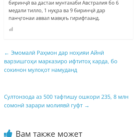
биринҷӣ ва дастаи мунтахаби Австралия бо 6
медали тилло, 1 нуқра ва 9 биринҷӣ дар
панҷгонаи аввал мавқеъ гирифтаанд.
←
Эмомалӣ Раҳмон дар ноҳияи Айнӣ
варзишгоҳи марказиро ифтитоҳ карда, бо
сокинон мулоқот намуданд
Султонзода аз 500 тафтишу ошкори 235, 8 млн
сомонӣ зарари молиявӣ гуфт
→
Вам также может