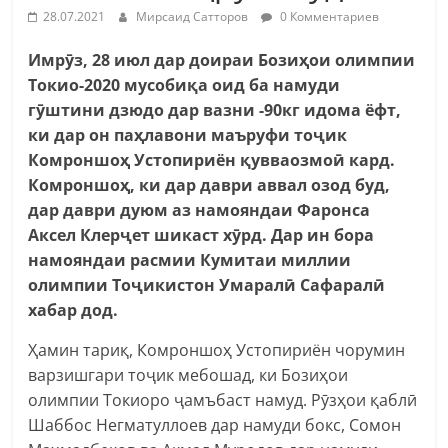
28.07.2021
Мирсаид Сатторов
0 Комментариев
Имрӯз, 28 июл дар доираи Бозиҳои олимпии
Токио-2020 мусобиқа оид ба намуди
гӯштини дзюдо дар вазни -90кг идома ёфт,
ки дар он паҳлавони маъруфи тоҷик
Комроншоҳ Устопириён қувваозмоӣ кард.
Комроншоҳ, ки дар даври аввал озод буд,
дар даври дуюм аз намояндаи Фаронса
Аксел Клерҷет шикаст хӯрд. Дар ин бора
намояндаи расмии Кумитаи миллии
олимпии Тоҷикистон Умаралӣ Сафаралӣ
хабар дод.
Ҳамин тариқ, Комроншоҳ Устопириён чорумин
варзишгари тоҷик мебошад, ки Бозиҳои
олимпии Токиоро ҷамъбаст намуд. Рӯзҳои қаблӣ
Шаббос Негматуллоев дар намуди бокс, Сомон