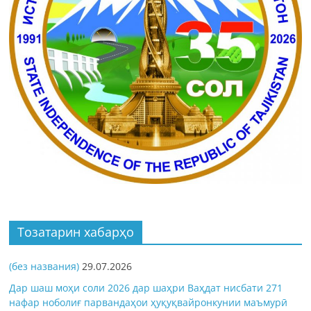
Тозатарин хабарҳо
(без названия)
29.07.2026
Дар шаш моҳи соли 2026 дар шаҳри Ваҳдат нисбати 271
нафар ноболиғ парвандаҳои ҳуқуқвайронкунии маъмурӣ