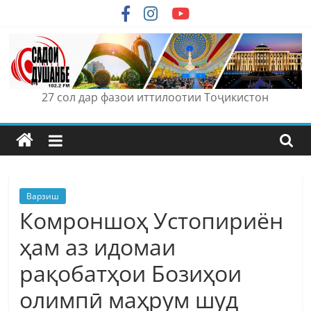
Skip
to
content
27 сол дар фазои иттилоотии Тоҷикистон
Варзиш
Комроншоҳ Устопириён
ҳам аз идомаи
рақобатҳои Бозиҳои
олимпӣ маҳрум шуд