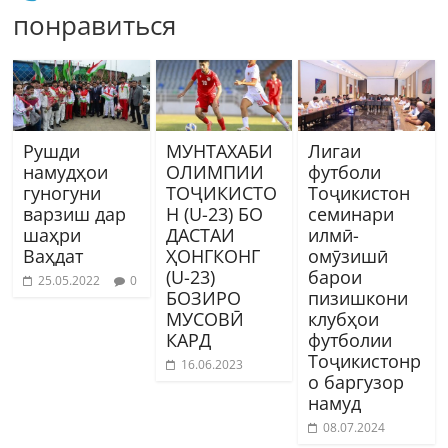
понравиться
Рушди
МУНТАХАБИ
Лигаи
намудҳои
ОЛИМПИИ
футболи
гуногуни
ТОҶИКИСТО
Тоҷикистон
варзиш дар
Н (U-23) БО
семинари
шаҳри
ДАСТАИ
илмӣ-
Ваҳдат
ҲОНГКОНГ
омӯзишӣ
(U-23)
барои
25.05.2022
0
БОЗИРО
пизишкони
МУСОВӢ
клубҳои
КАРД
футболии
Тоҷикистонр
16.06.2023
о баргузор
намуд
08.07.2024