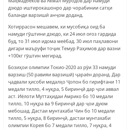
Маҳмадбеков ва Акмал Муродов дар намуди
дзюдо иштирокашонро дар чорабинии сатҳи
баланди варзишӣ анҷом доданд.
Хотиррасон мешавем, ки мусобиқа оид ба
намуди гӯштини дзюдо, ки 24 июл оғоз гардида
буд, то 31 июл идома меёбад. 30 июл паҳлавони
дигари маъруфи тоҷик Темур Раҳимов дар вазни
+100кг гӯштин мегирад.
Бозиҳои олимпии Токио-2020 аз рӯи 33 намуди
варзиш (50 равияи варзишӣ) ҷараён доранд. Дар
ҷадвали ҳисоби медалҳо Ҷопон бо гирифтани 11
медали тилло, 4 нуқра, 5 биринҷӣ дар ҷои аввал
аст. Иёлоти Муттаҳидаи Амрико бо 10 медали
тилло, 10 нуқра ва 9 биринҷӣ дар ҷои дуюм
мебошад. Дастаи мунтахаби Чин бо 10 медали
тилло, 5 нуқра, 8 биринҷӣ, дастаи мунтахаби
олимпии Корея бо 7 медали тилло, 7 нуқра, 4