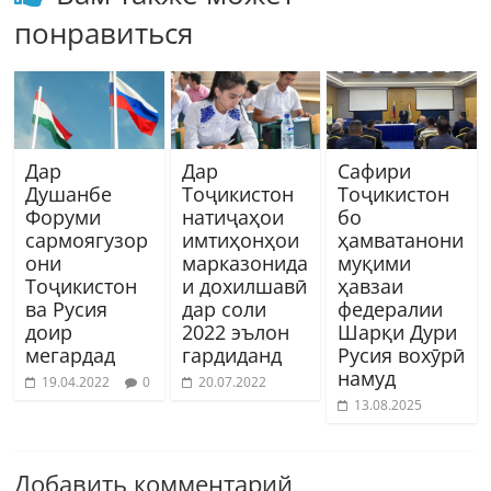
понравиться
Дар
Дар
Сафири
Душанбе
Тоҷикистон
Тоҷикистон
Форуми
натиҷаҳои
бо
сармоягузор
имтиҳонҳои
ҳамватанони
они
марказонида
муқими
Тоҷикистон
и дохилшавӣ
ҳавзаи
ва Русия
дар соли
федералии
доир
2022 эълон
Шарқи Дури
мегардад
гардиданд
Русия вохӯрӣ
намуд
19.04.2022
0
20.07.2022
13.08.2025
Добавить комментарий