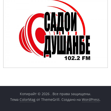
Копирайт © 2026
. Все права защищены.
Тема
ColorMag
от ThemeGrill. Создано на
WordPress
.