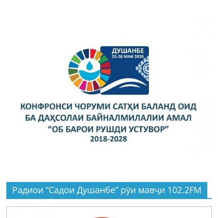
Радиои “Садои Душанбе” рӯи мавҷи 102.2FM