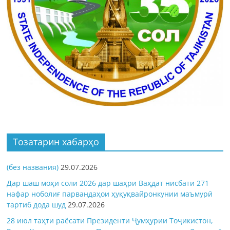
Тозатарин хабарҳо
(без названия)
29.07.2026
Дар шаш моҳи соли 2026 дар шаҳри Ваҳдат нисбати 271
нафар ноболиғ парвандаҳои ҳуқуқвайронкунии маъмурӣ
тартиб дода шуд
29.07.2026
28 июл таҳти раёсати Президенти Ҷумҳурии Тоҷикистон,