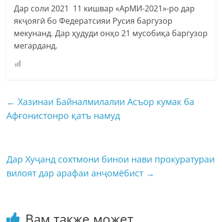
Дар соли 2021 11 кишвар «AрМИ-2021»-ро дар
якҷоягӣ бо Федератсияи Русия баргузор
мекунанд. Дар ҳудуди онҳо 21 мусобиқа баргузор
мегарданд.
←
Хазинаи Байналмилалии Асъор кумак ба
Афғонистонро қатъ намуд
Дар Хуҷанд сохтмони бинои нави прокуратураи
вилоят дар арафаи анҷомёбист
→
Вам также может