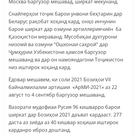
Москва баргузор мешавад, ширкат мекунанд.
Снайперҳои тоҷик барои унвони беҳтарин дар
Беларус рақобат хоҳанд кард, онҳо инчунин
барои ширкат дар озмуни артиллериячиён ба
Қазоқистон мераванд. Мусобиқаи духтурони
низомӣ ва озмуни “Ошхонаи саҳроӣ” дар
Ҷумҳурии Узбекистони ҳамсоя баргузор
мешаванд ва дар он намояндагони Тоҷикистон
низ иштирок хоҳанд кард.
Ёдовар мешавем, ки соли 2021 Бозиҳои VII
байналмилалии артишии «АрМИ-2021» аз 22
август то 4 сентябр баргузор мешаванд.
Вазорати мудофиаи Русия 96 кишварро барои
ширкат дар Бозиҳои 2021 даъват кардааст. 277
даста аз зиёда аз 40 кишвар хоҳиши иштирок
карданро иброз доштанд.