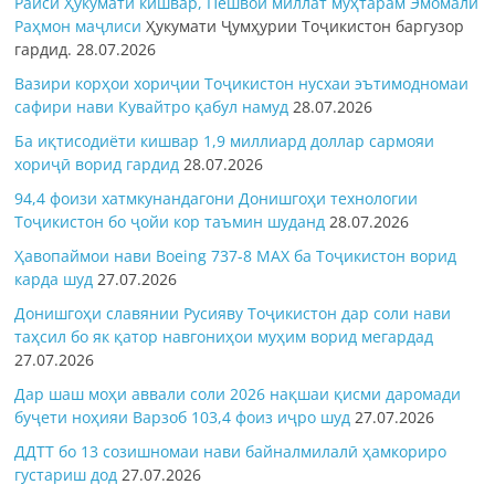
Раиси Ҳукумати кишвар, Пешвои миллат муҳтарам Эмомалӣ
Раҳмон
маҷлиси
Ҳукумати Ҷумҳурии Тоҷикистон баргузор
гардид.
28.07.2026
Вазири корҳои хориҷии Тоҷикистон нусхаи эътимодномаи
сафири нави Кувайтро қабул намуд
28.07.2026
Ба иқтисодиёти кишвар 1,9 миллиард доллар сармояи
хориҷӣ ворид гардид
28.07.2026
94,4 фоизи хатмкунандагони Донишгоҳи технологии
Тоҷикистон бо ҷойи кор таъмин шуданд
28.07.2026
Ҳавопаймои нави Boeing 737-8 MAX ба Тоҷикистон ворид
карда шуд
27.07.2026
Донишгоҳи славянии Русияву Тоҷикистон дар соли нави
таҳсил бо як қатор навгониҳои муҳим ворид мегардад
27.07.2026
Дар шаш моҳи аввали соли 2026 нақшаи қисми даромади
буҷети ноҳияи Варзоб 103,4 фоиз иҷро шуд
27.07.2026
ДДТТ бо 13 созишномаи нави байналмилалӣ ҳамкориро
густариш дод
27.07.2026