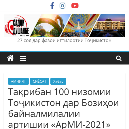
Skip
to
content
27 сол дар фазои иттилоотии Тоҷикистон
АМНИЯТ
СИЁСАТ
Хабар
Тақрибан 100 низомии
Тоҷикистон дар Бозиҳои
байналмилалии
артишии «АрМИ-2021»