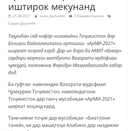
иштирок мекунанд
21.08.2021
sado_dushanbe
0 Комментариев
Садои Душанбе
Тақрибан сад нафар низомиёни Тоҷикистон дар
Бозиҳои байналмилалии артишии «АрМИ-2021»
ширкат хоҳанд кард. Дар ин бора ба АМИТ «Ховар»
сардори маркази матбуоти Вазорати мудофиаи
ҷумҳурӣ, полковник Фаридун Маҳмадализода хабар
дод.
Ба гуфтаи намояндаи Вазорати мудофиаи
Ҷумҳурии Тоҷикистон, намояндагони
Тоҷикистон дар панҷ мусобиқаи «АрМИ-2021»
ширкат хоҳанд кард.
Танкчиёни тоҷик дар мусобиқаи «Биатлони
танкӣ», ки дар машқгоҳи Алабино дар наздикии