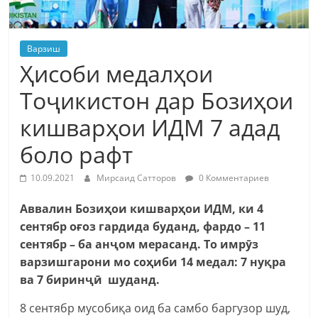
Варзиш
Ҳисоби медалҳои
Тоҷикистон дар Бозиҳои
кишварҳои ИДМ 7 адад
боло рафт
10.09.2021
Мирсаид Сатторов
0 Комментариев
Аввалин Бозиҳои кишварҳои ИДМ, ки 4
сентябр оғоз гардида буданд, фардо – 11
сентябр – ба анҷом мерасанд. То имрӯз
варзишгарони мо соҳиби 14 медал: 7 нуқра
ва 7 биринҷӣ шуданд.
8 сентябр мусобиқа оид ба самбо баргузор шуд,