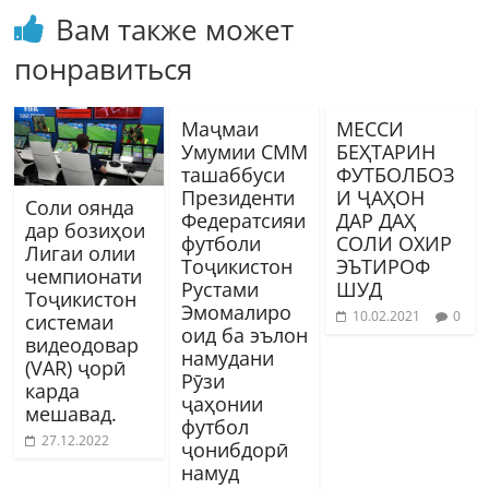
Вам также может
понравиться
Маҷмаи
МЕССИ
Умумии СММ
БЕҲТАРИН
ташаббуси
ФУТБОЛБОЗ
Президенти
И ҶАҲОН
Соли оянда
Федератсияи
ДАР ДАҲ
дар бозиҳои
футболи
СОЛИ ОХИР
Лигаи олии
Тоҷикистон
ЭЪТИРОФ
чемпионати
Рустами
ШУД
Тоҷикистон
Эмомалиро
10.02.2021
0
системаи
оид ба эълон
видеодовар
намудани
(VAR) ҷорӣ
Рӯзи
карда
ҷаҳонии
мешавад.
футбол
27.12.2022
ҷонибдорӣ
намуд