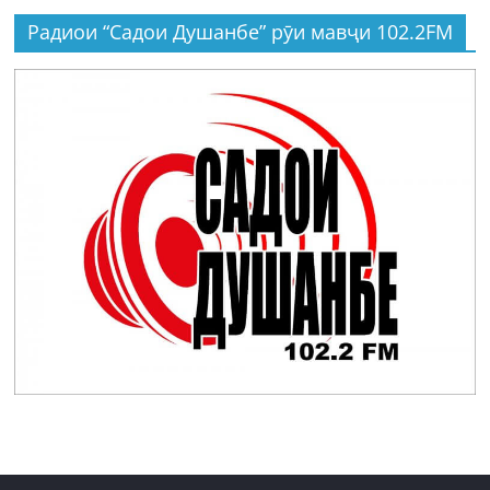
Радиои “Садои Душанбе” рӯи мавҷи 102.2FM