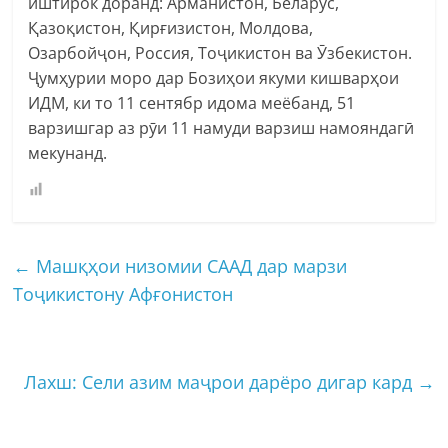
иштирок доранд: Арманистон, Беларус,
Қазоқистон, Қирғизистон, Молдова,
Озарбойҷон, Россия, Тоҷикистон ва Ӯзбекистон.
Ҷумҳурии моро дар Бозиҳои якуми кишварҳои
ИДМ, ки то 11 сентябр идома меёбанд, 51
варзишгар аз рӯи 11 намуди варзиш намояндагӣ
мекунанд.
←
Машқҳои низомии СААД дар марзи
Тоҷикистону Афғонистон
Лахш: Сели азим маҷрои дарёро дигар кард
→