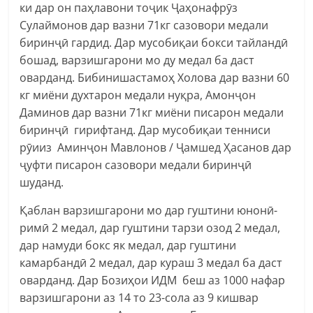
ки дар он паҳлавони тоҷик Ҷаҳонафрӯз
Сулаймонов дар вазни 71кг сазовори медали
биринҷӣ гардид. Дар мусобиқаи бокси тайландӣ
бошад, варзишгарони мо ду медал ба даст
оварданд. Бибинишастамоҳ Холова дар вазни 60
кг миёни духтарон медали нуқра, Амонҷон
Даминов дар вазни 71кг миёни писарон медали
биринҷӣ гирифтанд. Дар мусобиқаи тенниси
рӯииз Аминҷон Мавлонов / Ҷамшед Ҳасанов дар
ҷуфти писарон сазовори медали биринҷӣ
шуданд.
Қаблан варзишгарони мо дар гуштини юнонӣ-
римӣ 2 медал, дар гуштини тарзи озод 2 медал,
дар намуди бокс як медал, дар гуштини
камарбандӣ 2 медал, дар кураш 3 медал ба даст
оварданд. Дар Бозиҳои ИДМ беш аз 1000 нафар
варзишгарони аз 14 то 23-сола аз 9 кишвар