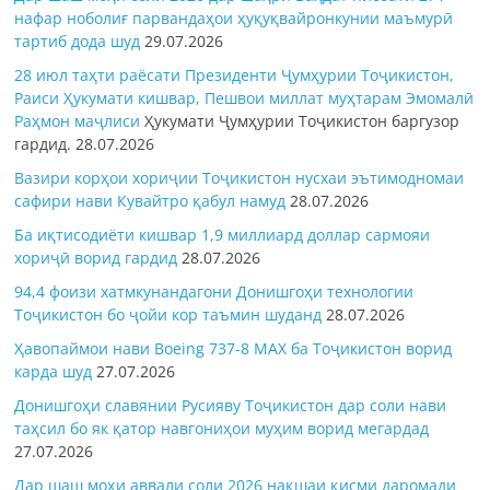
нафар ноболиғ парвандаҳои ҳуқуқвайронкунии маъмурӣ
тартиб дода шуд
29.07.2026
28 июл таҳти раёсати Президенти Ҷумҳурии Тоҷикистон,
Раиси Ҳукумати кишвар, Пешвои миллат муҳтарам Эмомалӣ
Раҳмон
маҷлиси
Ҳукумати Ҷумҳурии Тоҷикистон баргузор
гардид.
28.07.2026
Вазири корҳои хориҷии Тоҷикистон нусхаи эътимодномаи
сафири нави Кувайтро қабул намуд
28.07.2026
Ба иқтисодиёти кишвар 1,9 миллиард доллар сармояи
хориҷӣ ворид гардид
28.07.2026
94,4 фоизи хатмкунандагони Донишгоҳи технологии
Тоҷикистон бо ҷойи кор таъмин шуданд
28.07.2026
Ҳавопаймои нави Boeing 737-8 MAX ба Тоҷикистон ворид
карда шуд
27.07.2026
Донишгоҳи славянии Русияву Тоҷикистон дар соли нави
таҳсил бо як қатор навгониҳои муҳим ворид мегардад
27.07.2026
Дар шаш моҳи аввали соли 2026 нақшаи қисми даромади