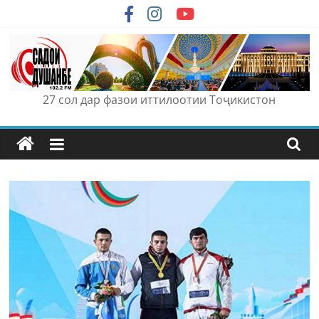
Skip
to
content
27 сол дар фазои иттилоотии Тоҷикистон