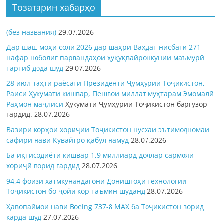
Тозатарин хабарҳо
(без названия)
29.07.2026
Дар шаш моҳи соли 2026 дар шаҳри Ваҳдат нисбати 271
нафар ноболиғ парвандаҳои ҳуқуқвайронкунии маъмурӣ
тартиб дода шуд
29.07.2026
28 июл таҳти раёсати Президенти Ҷумҳурии Тоҷикистон,
Раиси Ҳукумати кишвар, Пешвои миллат муҳтарам Эмомалӣ
Раҳмон
маҷлиси
Ҳукумати Ҷумҳурии Тоҷикистон баргузор
гардид.
28.07.2026
Вазири корҳои хориҷии Тоҷикистон нусхаи эътимодномаи
сафири нави Кувайтро қабул намуд
28.07.2026
Ба иқтисодиёти кишвар 1,9 миллиард доллар сармояи
хориҷӣ ворид гардид
28.07.2026
94,4 фоизи хатмкунандагони Донишгоҳи технологии
Тоҷикистон бо ҷойи кор таъмин шуданд
28.07.2026
Ҳавопаймои нави Boeing 737-8 MAX ба Тоҷикистон ворид
карда шуд
27.07.2026