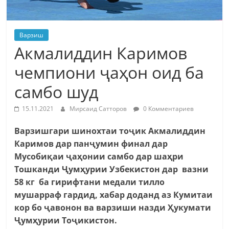
Варзиш
Акмалиддин Каримов
чемпиони ҷаҳон оид ба
самбо шуд
15.11.2021
Мирсаид Сатторов
0 Комментариев
Варзишгари шинохтаи тоҷик Акмалиддин
Каримов дар панҷумин финал дар
Мусобиқаи ҷаҳонии самбо дар шаҳри
Тошканди Ҷумҳурии Узбекистон дар вазни
58 кг ба гирифтани медали тилло
мушарраф гардид, хабар доданд аз Кумитаи
кор бо ҷавонон ва варзиши назди Ҳукумати
Ҷумҳурии Тоҷикистон.