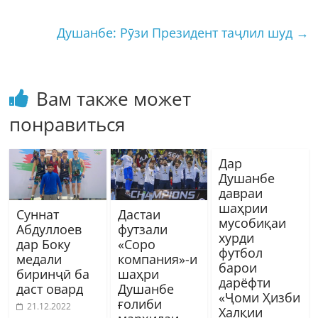
Душанбе: Рӯзи Президент таҷлил шуд
→
Вам также может
понравиться
Дар
Душанбе
давраи
шаҳрии
Суннат
Дастаи
мусобиқаи
Абдуллоев
футзали
хурди
дар Боку
«Соро
футбол
медали
компания»-и
барои
биринҷӣ ба
шаҳри
дарёфти
даст овард
Душанбе
«Ҷоми Ҳизби
ғолиби
21.12.2022
Халқии