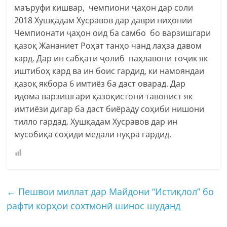
маъруфи кишвар, чемпиони ҷаҳон дар соли
2018 Хушқадам Хусравов дар даври ниҳонии
Чемпионати ҷаҳон оид ба самбо бо варзишгари
қазоқ Жананиет Роҳат танҳо чанд лаҳза давом
кард. Дар ин сабқати ҷолиб паҳлавони тоҷик як
иштибоҳ кард ва ин боис гардид, ки намояндаи
қазоқ якбора 6 имтиёз ба даст оварад. Дар
идома варзишгари қазоқистонӣ тавонист як
имтиёзи дигар ба даст биёраду соҳиби нишони
тилло гардад. Хушқадам Хусравов дар ин
мусобиқа соҳиди медали нуқра гардид.
←
Пешвои миллат дар Майдони “Истиқлол” бо
рафти корҳои сохтмонӣ шинос шуданд