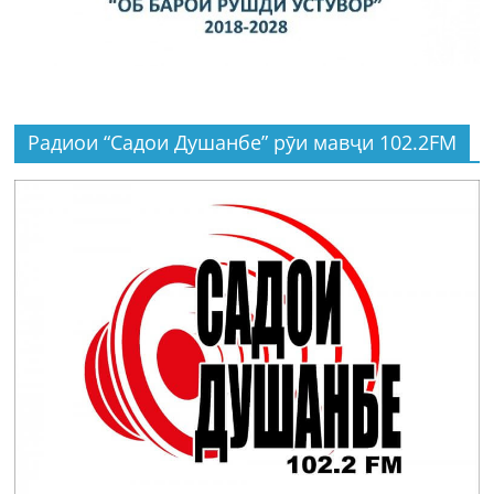
Радиои “Садои Душанбе” рӯи мавҷи 102.2FM