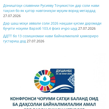
Донишгоҳи славянии Русияву Тоҷикистон дар соли нави
таҳсил бо як қатор навгониҳои муҳим ворид мегардад
27.07.2026
Дар шаш моҳи аввали соли 2026 нақшаи қисми даромади
буҷети ноҳияи Варзоб 103,4 фоиз иҷро шуд
27.07.2026
ДДТТ бо 13 созишномаи нави байналмилалӣ ҳамкориро
густариш дод
27.07.2026