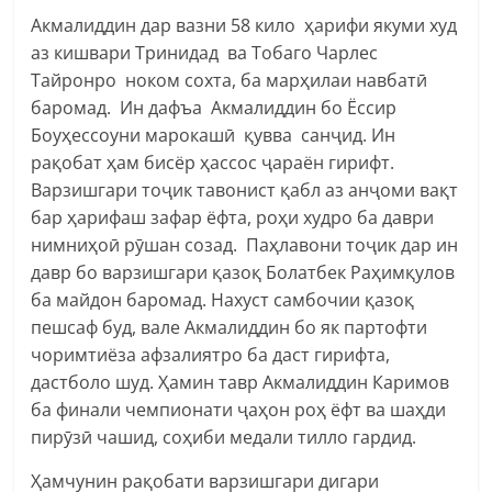
Акмалиддин дар вазни 58 кило ҳарифи якуми худ
аз кишвари Тринидад ва Тобаго Чарлес
Тайронро ноком сохта, ба марҳилаи навбатӣ
баромад. Ин дафъа Акмалиддин бо Ёссир
Боуҳессоуни марокашӣ қувва санҷид. Ин
рақобат ҳам бисёр ҳассос ҷараён гирифт.
Варзишгари тоҷик тавонист қабл аз анҷоми вақт
бар ҳарифаш зафар ёфта, роҳи худро ба даври
нимниҳоӣ рӯшан созад. Паҳлавони тоҷик дар ин
давр бо варзишгари қазоқ Болатбек Раҳимқулов
ба майдон баромад. Нахуст самбочии қазоқ
пешсаф буд, вале Акмалиддин бо як партофти
чоримтиёза афзалиятро ба даст гирифта,
дастболо шуд. Ҳамин тавр Акмалиддин Каримов
ба финали чемпионати ҷаҳон роҳ ёфт ва шаҳди
пирӯзӣ чашид, соҳиби медали тилло гардид.
Ҳамчунин рақобати варзишгари дигари