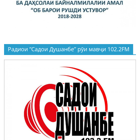
Радиои “Садои Душанбе” рӯи мавҷи 102.2FM