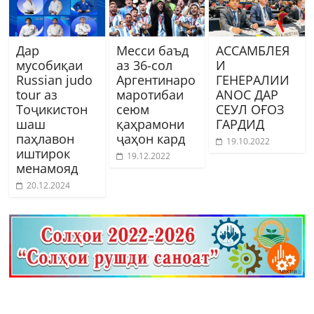
Дар
Месси баъд
АССАМБЛЕЯ
мусобиқаи
аз 36-сол
И
Russian judo
Аргентинаро
ГЕНЕРАЛИИ
tour аз
маротибаи
ANOC ДАР
Тоҷикистон
сеюм
СЕУЛ ОҒОЗ
шаш
қаҳрамони
ГАРДИД
паҳлавон
ҷаҳон кард
19.10.2022
иштирок
19.12.2022
менамояд
20.12.2024