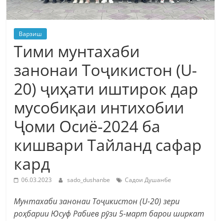
Варзиш
Тими мунтахаби
занонаи Тоҷикистон (U-
20) ҷиҳати иштирок дар
мусобиқаи интихобии
Ҷоми Осиё-2024 ба
кишвари Тайланд сафар
кард
06.03.2023
sado_dushanbe
Садои Душанбе
Мунтахаби занонаи Тоҷикистон (U-20) зери
роҳбарии Юсуф Рабиев рӯзи 5-март барои ширкат