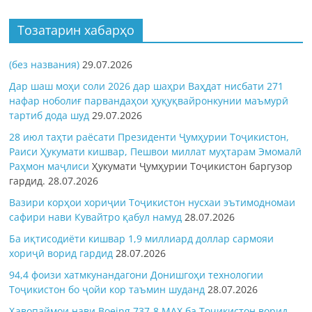
Тозатарин хабарҳо
(без названия)
29.07.2026
Дар шаш моҳи соли 2026 дар шаҳри Ваҳдат нисбати 271
нафар ноболиғ парвандаҳои ҳуқуқвайронкунии маъмурӣ
тартиб дода шуд
29.07.2026
28 июл таҳти раёсати Президенти Ҷумҳурии Тоҷикистон,
Раиси Ҳукумати кишвар, Пешвои миллат муҳтарам Эмомалӣ
Раҳмон
маҷлиси
Ҳукумати Ҷумҳурии Тоҷикистон баргузор
гардид.
28.07.2026
Вазири корҳои хориҷии Тоҷикистон нусхаи эътимодномаи
сафири нави Кувайтро қабул намуд
28.07.2026
Ба иқтисодиёти кишвар 1,9 миллиард доллар сармояи
хориҷӣ ворид гардид
28.07.2026
94,4 фоизи хатмкунандагони Донишгоҳи технологии
Тоҷикистон бо ҷойи кор таъмин шуданд
28.07.2026
Ҳавопаймои нави Boeing 737-8 MAX ба Тоҷикистон ворид