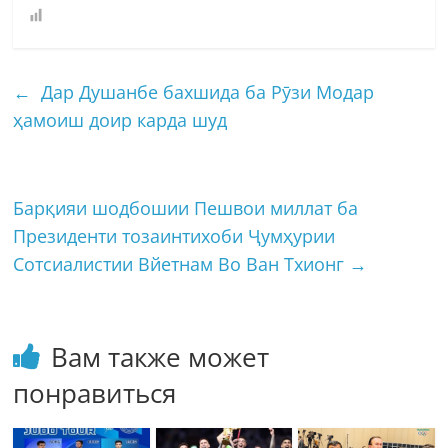
←
Дар Душанбе бахшида ба Рӯзи Модар
ҳамоиш доир карда шуд
Барқияи шодбошии Пешвои миллат ба
Президенти тозаинтихоби Ҷумҳурии
Сотсиалистии Вйетнам Во Ван Тхионг
→
Вам также может
понравиться