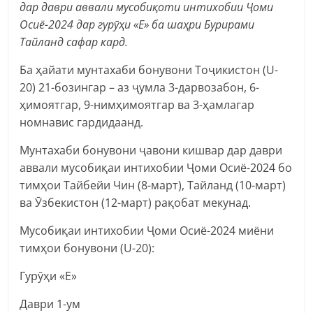
дар даври аввали мусобиқоти интихобии Ҷоми
Осиё-2024 дар гурӯҳи «Е» ба шаҳри Бурирами
Тайланд сафар кард.
Ба ҳайати мунтахаби бонувони Тоҷикистон (U-
20) 21-бозингар – аз ҷумла 3-дарвозабон, 6-
ҳимоятгар, 9-нимҳимоятгар ва 3-ҳамлагар
номнавис гардидаанд.
Мунтахаби бонувони ҷавони кишвар дар даври
аввали мусобиқаи интихобии Ҷоми Осиё-2024 бо
тимҳои Тайбейи Чин (8-март), Тайланд (10-март)
ва Ӯзбекистон (12-март) рақобат мекунад.
Мусобиқаи интихобии Ҷоми Осиё-2024 миёни
тимҳои бонувони (U-20):
Гурӯҳи «Е»
Даври 1-ум