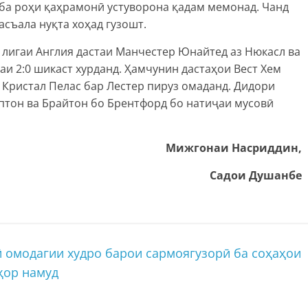
 ба роҳи қаҳрамонӣ устуворона қадам мемонад. Чанд
асъала нуқта хоҳад гузошт.
 лигаи Англия дастаи Манчестер Юнайтед аз Нюкасл ва
ҷаи 2:0 шикаст хурданд. Ҳамчунин дастаҳои Вест Хем
 Кристал Пелас бар Лестер пируз омаданд. Дидори
птон ва Брайтон бо Брентфорд бо натиҷаи мусовӣ
Мижгонаи Насриддин,
Садои Душанбе
 омодагии худро барои сармоягузорӣ ба соҳаҳои
ҳор намуд