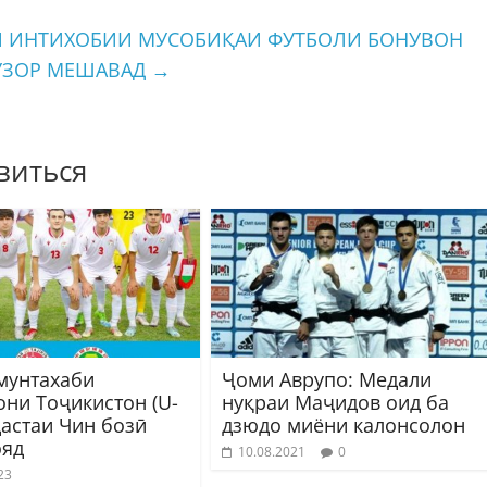
И ИНТИХОБИИ МУСОБИҚАИ ФУТБОЛИ БОНУВОН
ГУЗОР МЕШАВАД
→
виться
мунтахаби
Ҷоми Аврупо: Медали
они Тоҷикистон (U-
нуқраи Маҷидов оид ба
дастаи Чин бозӣ
дзюдо миёни калонсолон
яд
10.08.2021
0
23