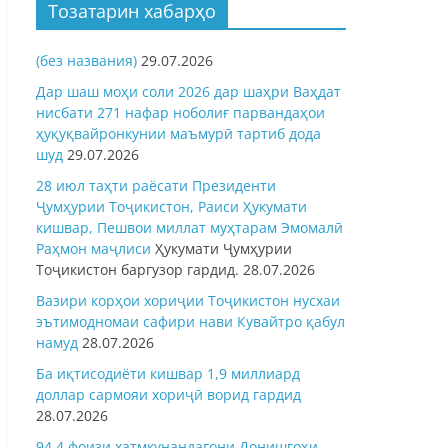
Тозатарин хабарҳо
(без названия)
29.07.2026
Дар шаш моҳи соли 2026 дар шаҳри Ваҳдат
нисбати 271 нафар ноболиғ парвандаҳои
ҳуқуқвайронкунии маъмурӣ тартиб дода
шуд
29.07.2026
28 июл таҳти раёсати Президенти
Ҷумҳурии Тоҷикистон, Раиси Ҳукумати
кишвар, Пешвои миллат муҳтарам Эмомалӣ
Раҳмон
маҷлиси
Ҳукумати Ҷумҳурии
Тоҷикистон баргузор гардид.
28.07.2026
Вазири корҳои хориҷии Тоҷикистон нусхаи
эътимодномаи сафири нави Кувайтро қабул
намуд
28.07.2026
Ба иқтисодиёти кишвар 1,9 миллиард
доллар сармояи хориҷӣ ворид гардид
28.07.2026
94,4 фоизи хатмкунандагони Донишгоҳи