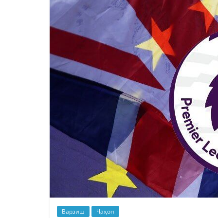
Варзиш
Ҷаҳон