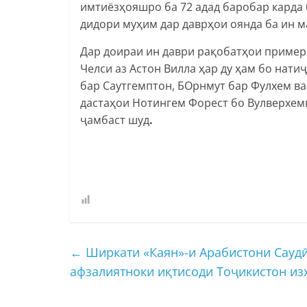
имтиёзҳояшро ба 72 адад баробар карда
дидори муҳим дар даврҳои оянда ба ин м
Дар доираи ин даври рақобатҳои пример
Челси аз Астон Вилла ҳар ду ҳам бо нати
бар Саутгемптон, БОрнмут бар Фулхем ва
дастаҳои Нотингем Форест бо Вулверхем
ҷамбаст шуд
.
←
Ширкати «Каян»-и Арабистони Саудӣ
афзалиятноки иқтисоди Тоҷикистон из