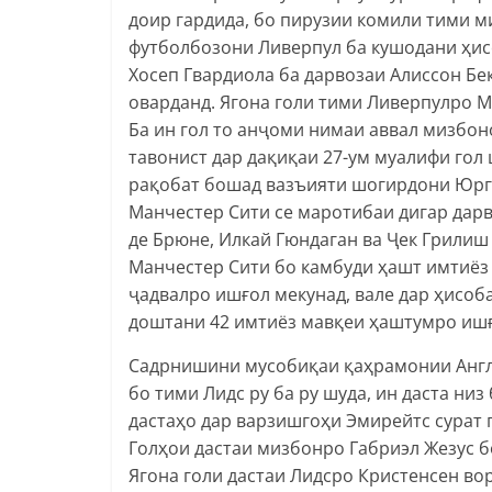
доир гардида, бо пирузии комили тими м
футболбозони Ливерпул ба кушодани ҳис
Хосеп Гвардиола ба дарвозаи Алиссон Бек
оварданд. Ягона голи тими Ливерпулро М
Ба ин гол то анҷоми нимаи аввал мизбон
тавонист дар дақиқаи 27-ум муалифи гол
рақобат бошад вазъияти шогирдони Юрге
Манчестер Сити се маротибаи дигар дарв
де Брюне, Илкай Гюндаган ва Ҷек Грилиш
Манчестер Сити бо камбуди ҳашт имтиёз
ҷадвалро ишғол мекунад, вале дар ҳисоб
доштани 42 имтиёз мавқеи ҳаштумро ишғ
Садрнишини мусобиқаи қаҳрамонии Англи
бо тими Лидс ру ба ру шуда, ин даста низ
дастаҳо дар варзишгоҳи Эмирейтс сурат 
Голҳои дастаи мизбонро Габриэл Жезус б
Ягона голи дастаи Лидсро Кристенсен во