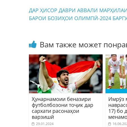
ДАР ҲИСОР ДАВРИ АВВАЛИ МАРҲИЛА
БАРОИ БОЗИҲОИ ОЛИМПӢ-2024 БАР
Вам также может понра
Ҳунарнамоии беназири
Имрӯз 
футболбозони тоҷик дар
наврас
сархати расонаҳои
17) бо 
варзишӣ
менамо
29.01.2024
16.06.20