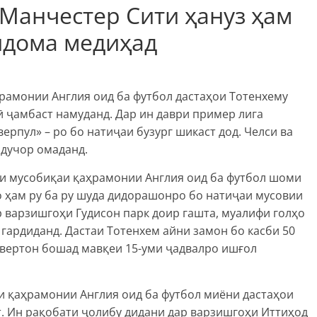
Манчестер Сити ҳануз ҳам
идома медиҳад
рамонии Англия оид ба футбол дастаҳои Тотенхему
 ҷамбаст намуданд. Дар ин даври пример лига
рпул» – ро бо натиҷаи бузург шикаст дод. Челси ва
дучор омаданд.
ми мусобиқаи қаҳрамонии Англия оид ба футбол шоми
о ҳам ру ба ру шуда дидорашонро бо натиҷаи мусовии
р варзишгоҳи Гудисон парк доир гашта, муалифи голҳо
 гардиданд. Дастаи Тотенхем айни замон бо касби 50
Эвертон бошад мавқеи 15-уми ҷадвалро ишғол
и қаҳрамонии Англия оид ба футбол миёни дастаҳои
. Ин рақобати ҷолибу дидани дар варзишгоҳи Иттиҳод