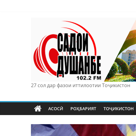
Skip
to
content
27 сол дар фазои иттилоотии Тоҷикистон
АСОСӢ
РОҲБАРИЯТ
ТОҶИКИСТОН