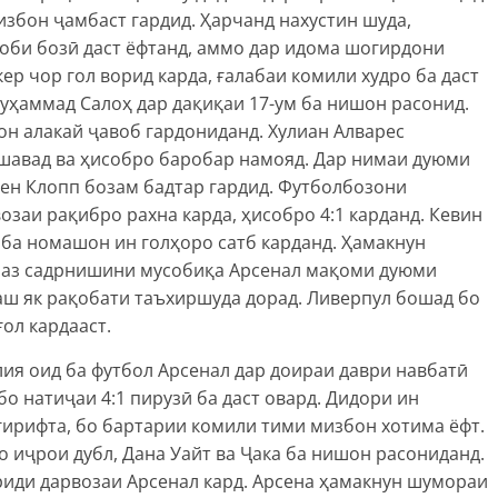
избон ҷамбаст гардид. Ҳарчанд нахустин шуда,
оби бозӣ даст ёфтанд, аммо дар идома шогирдони
ер чор гол ворид карда, ғалабаи комили худро ба даст
уҳаммад Салоҳ дар дақиқаи 17-ум ба нишон расонид.
он алакай ҷавоб гардониданд. Хулиан Алварес
 шавад ва ҳисобро баробар намояд. Дар нимаи дуюми
н Клопп бозам бадтар гардид. Футболбозони
озаи рақибро рахна карда, ҳисобро 4:1 карданд. Кевин
 ба номашон ин голҳоро сатб карданд. Ҳамакнун
 аз садрнишини мусобиқа Арсенал мақоми дуюми
аш як рақобати таъхиршуда дорад. Ливерпул бошад бо
ол кардааст.
я оид ба футбол Арсенал дар доираи даври навбатӣ
 бо натиҷаи 4:1 пирузӣ ба даст овард. Дидори ин
гирифта, бо бартарии комили тими мизбон хотима ёфт.
о иҷрои дубл, Дана Уайт ва Ҷака ба нишон расониданд.
риди дарвозаи Арсенал кард. Арсена ҳамакнун шумораи