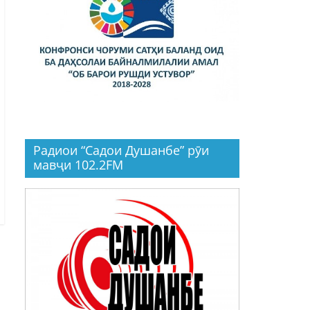
Радиои “Садои Душанбе” рӯи
мавҷи 102.2FM