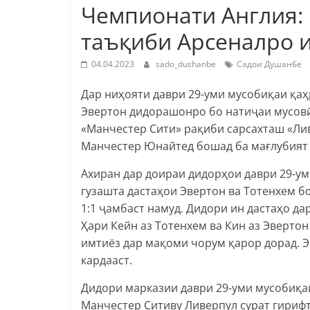
Чемпионати Англия: 
таъқиби Арсеналро 
04.04.2023
sado_dushanbe
Садои Душанбе
Дар ниҳояти даври 29-уми мусобиқаи қаҳ
Эвертон дидорашонро бо натиҷаи мусовӣ
«Манчестер Сити» рақиби сарсахташ «Ливе
Манчестер Юнайтед бошад ба мағлубият 
Ахиран дар доираи дидорҳои даври 29-у
гузашта дастаҳои Эвертон ва Тотенхем б
1:1 ҷамбаст намуд. Дидори ин дастаҳо да
Ҳари Кейн аз Тотенхем ва Кин аз Эвертон
имтиёз дар мақоми чорум қарор дорад. 
кардааст.
Дидори марказии даври 29-уми мусобиқа
Манчестер Ситиву Ливерпул сурат гирифт