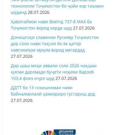
технологии Тоҷикистон бо ҷойи кор таъмин
шуданд
28.07.2026
Ҳавопаймои нави Boeing 737-8 MAX ба
Тоҷикистон ворид карда шуд
27.07.2026
Донишгоҳи славянии Русияву Тоҷикистон
дар соли нави таҳсил бо як қатор
навгониҳои муҳим ворид мегардад
27.07.2026
Дар шаш моҳи аввали соли 2026 нақшаи
қисми даромади буҷети ноҳияи Варзоб
103,4 фоиз иҷро шуд
27.07.2026
ДДТТ бо 13 созишномаи нави
байналмилалӣ ҳамкориро густариш дод
27.07.2026