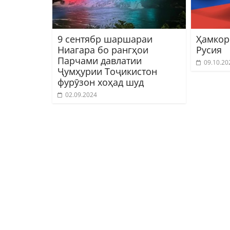
9 сентябр шаршараи
Ҳамкор
Ниагара бо рангҳои
Русия
Парчами давлатии
09.10.20
Ҷумҳурии Тоҷикистон
фурӯзон хоҳад шуд
02.09.2024