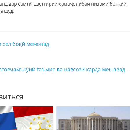
анд дар самти дастгирии ҳамаҷонибаи низоми бонкии
а шуд.
и сел боқӣ мемонад
ртовҷамъкунӣ таъмир ва навсозӣ карда мешавад
виться