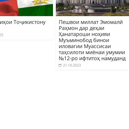
иҳои Тоҷикистону
Пешвои миллат Эмомалӣ
Раҳмон дар деҳаи
Ҳанатароши ноҳияи
25
Муъминобод бинои
иловагии Муассисаи
таҳсилоти миёнаи умумии
№12-ро ифтитоҳ намуданд
21.10.2023