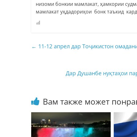
низоми бонкии мамлакат, ҳамкории судм
мамлакат уҳдадориҳои бонк таъкид кард
←
11-12 апрел дар Тоҷикистон омадан
Дар Душанбе нуқтаҳои па
Вам также может понра