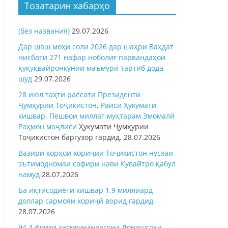
Тозатарин хабарҳо
(без названия)
29.07.2026
Дар шаш моҳи соли 2026 дар шаҳри Ваҳдат
нисбати 271 нафар ноболиғ парвандаҳои
ҳуқуқвайронкунии маъмурӣ тартиб дода
шуд
29.07.2026
28 июл таҳти раёсати Президенти
Ҷумҳурии Тоҷикистон, Раиси Ҳукумати
кишвар, Пешвои миллат муҳтарам Эмомалӣ
Раҳмон
маҷлиси
Ҳукумати Ҷумҳурии
Тоҷикистон баргузор гардид.
28.07.2026
Вазири корҳои хориҷии Тоҷикистон нусхаи
эътимодномаи сафири нави Кувайтро қабул
намуд
28.07.2026
Ба иқтисодиёти кишвар 1,9 миллиард
доллар сармояи хориҷӣ ворид гардид
28.07.2026
94,4 фоизи хатмкунандагони Донишгоҳи