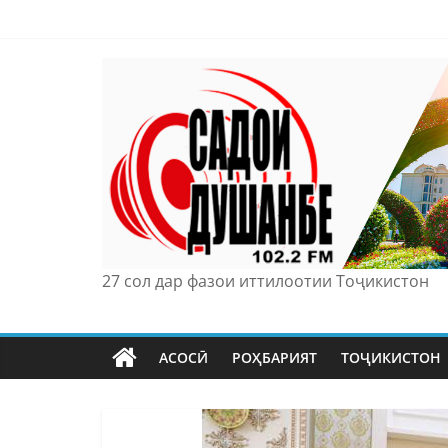
Skip
to
content
27 сол дар фазои иттилоотии Тоҷикистон
АСОСӢ
РОҲБАРИЯТ
ТОҶИКИСТОН