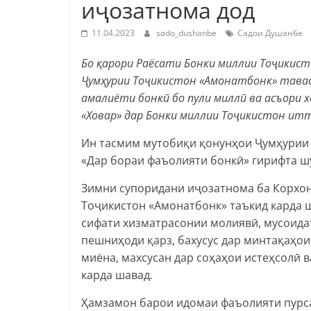
иҷозатнома дод
11.04.2023
sado_dushanbe
Садои Душанбе
Бо қарори Раёсати Бонки миллии Тоҷикис
Ҷумҳурии Тоҷикистон «Амонатбонк» тава
амалиёти бонкӣ бо пули миллӣ ва асъори х
«Ховар» дар Бонки миллии Тоҷикистон ит
Ин тасмим мутобиқи қонунҳои Ҷумҳурии 
«Дар бораи фаъолияти бонкӣ» гирифта ш
Зимни супоридани иҷозатнома ба Корхон
Тоҷикистон «Амонатбонк» таъкид карда ш
сифати хизматрасонии молиявӣ, мусоида
пешниҳоди қарз, бахусус дар минтақаҳои
миёна, махсусан дар соҳаҳои истеҳсолӣ 
карда шавад.
Ҳамзамон барои идомаи фаъолияти пурс