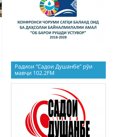
Радиои “Садои Душанбе” рӯи
мавҷи 102.2FM