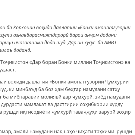
тон ба Корхонаи воҳиди давлатии «Бонки амонатгузории
ссути азнавбарасмиятдарорӣ барои анҷом додани
ориҷӣ иҷозатнома дода шуд. Дар ин хусус ба АМИТ
тилоъ доданд.
Тоҷикистон «Дар бораи Бонки миллии Тоҷикистон» ва
удааст.
аи воҳиди давлатии «Бонки амонатгузории Ҷумҳурии
уд, ки минбаъд ба боз ҳам беҳтар намудани сатҳу
т ба миёнаравии молиявӣ дар ҷумҳурӣ, зиёд намудани
 дурдасти мамлакат ва дастгирии соҳибкории хурду
ва рушди иқтисодиёти ҷумҳурӣ таваҷҷуҳи зарурӣ зоҳир
амар, амалӣ намудани нақшаҳо ҷиҳати таҳкими рушди