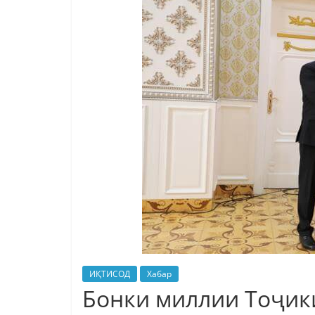
ИҚТИСОД
Хабар
Бонки миллии Тоҷик