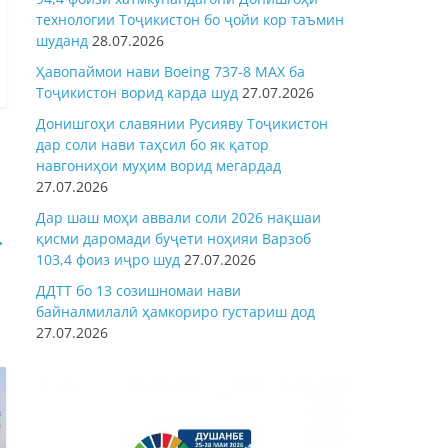
технологии Тоҷикистон бо ҷойи кор таъмин
шуданд
28.07.2026
Ҳавопаймои нави Boeing 737-8 MAX ба
Тоҷикистон ворид карда шуд
27.07.2026
Донишгоҳи славянии Русияву Тоҷикистон
дар соли нави таҳсил бо як қатор
навгониҳои муҳим ворид мегардад
27.07.2026
Дар шаш моҳи аввали соли 2026 нақшаи
→
қисми даромади буҷети ноҳияи Варзоб
103,4 фоиз иҷро шуд
27.07.2026
ДДТТ бо 13 созишномаи нави
байналмилалӣ ҳамкориро густариш дод
27.07.2026