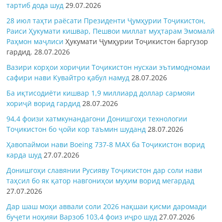
тартиб дода шуд
29.07.2026
28 июл таҳти раёсати Президенти Ҷумҳурии Тоҷикистон,
Раиси Ҳукумати кишвар, Пешвои миллат муҳтарам Эмомалӣ
Раҳмон
маҷлиси
Ҳукумати Ҷумҳурии Тоҷикистон баргузор
гардид.
28.07.2026
Вазири корҳои хориҷии Тоҷикистон нусхаи эътимодномаи
сафири нави Кувайтро қабул намуд
28.07.2026
Ба иқтисодиёти кишвар 1,9 миллиард доллар сармояи
хориҷӣ ворид гардид
28.07.2026
94,4 фоизи хатмкунандагони Донишгоҳи технологии
Тоҷикистон бо ҷойи кор таъмин шуданд
28.07.2026
Ҳавопаймои нави Boeing 737-8 MAX ба Тоҷикистон ворид
карда шуд
27.07.2026
Донишгоҳи славянии Русияву Тоҷикистон дар соли нави
таҳсил бо як қатор навгониҳои муҳим ворид мегардад
27.07.2026
Дар шаш моҳи аввали соли 2026 нақшаи қисми даромади
буҷети ноҳияи Варзоб 103,4 фоиз иҷро шуд
27.07.2026