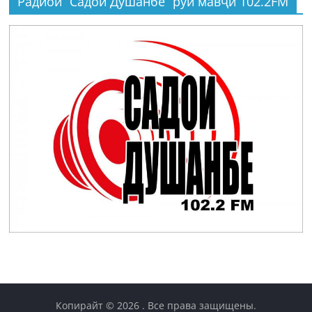
Радиои “Садои Душанбе” рӯи мавҷи 102.2FM
Копирайт © 2026
. Все права защищены.