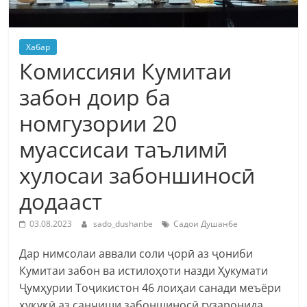
Хабар
Комиссияи Кумитаи
забон доир ба
номгузории 20
муассисаи таълимӣ
хулосаи забоншиносӣ
додааст
03.08.2023
sado_dushanbe
Садои Душанбе
Дар нимсолаи аввали соли ҷорӣ аз ҷониби
Кумитаи забон ва истилоҳоти назди Ҳукумати
Ҷумҳурии Тоҷикистон 46 лоиҳаи санади меъёри
ҳуқуқӣ аз санҷиши забоншиносӣ гузаронида