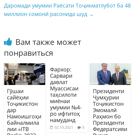
Даромади умумии Раëсати Тоҷикматлубот ба 48
миллион сомонӣ расонида шуд
→
Вам также может
понравиться
Фархор:
Сарвари
давлат
Муассисаи
Гӯшаи
Президенти
таҳсилоти
сайёҳии
Ҷумҳурии
миёнаи
Тоҷикистон
Тоҷикистон
умумии №4-
дар
Эмомалӣ
ро ифтитоҳ
Намоишгоҳи
Раҳмон бо
намуданд
байналмила
Президенти
02.10.2021
0
лии «ITB
Федератсияи