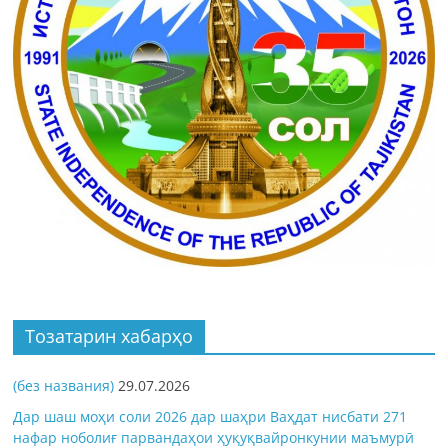
Тозатарин хабарҳо
(без названия)
29.07.2026
Дар шаш моҳи соли 2026 дар шаҳри Ваҳдат нисбати 271
нафар ноболиғ парвандаҳои ҳуқуқвайронкунии маъмурӣ