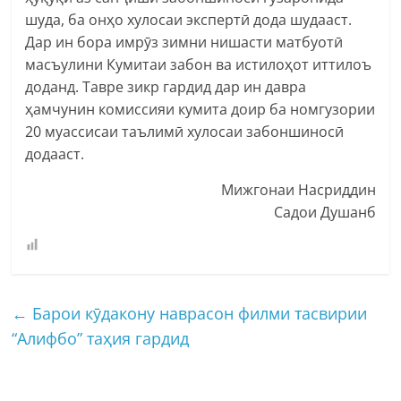
шуда, ба онҳо хулосаи экспертӣ дода шудааст.
Дар ин бора имрӯз зимни нишасти матбуотӣ
масъулини Кумитаи забон ва истилоҳот иттилоъ
доданд. Тавре зикр гардид дар ин давра
ҳамчунин комиссияи кумита доир ба номгузории
20 муассисаи таълимӣ хулосаи забоншиносӣ
додааст.
Мижгонаи Насриддин
Садои Душанб
←
Барои кӯдакону наврасон филми тасвирии
“Алифбо” таҳия гардид