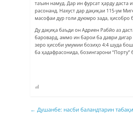
таъин намуд. Дар ин фурсат ҳарду даста и
расонанд. Нахуст дар дақиқаи 115-ум Миг
масофаи дур голи дуюмро зада, ҳисобро 
Ду дақиқа баъди он Адриен Рабйо аз дас
баровард, аммо ин барои ба даври дигар
зеро ҳисоби умумии бозиҳо 4:4 шуда бош
ба ҳадафрасонида, бозингарони “Порту” 
←
Душанбе: насби баландтарин табақи