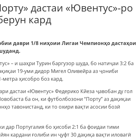
орту» дастаи «Ювентус»-ро
берун кард
обии даври
1/8
ни
ҳ
оии Лигаи Чемпион
ҳ
о даста
ҳ
ои
шуданд
.
ус» – и шаҳри Турин баргузор шуда, бо натиҷаи 3:2 ба
ақиқаи 19-уми дидор Мигел Оливейра аз ҷониби
-метра ҳисобро боз кард.
ари дастаи «Ювентус» Федерико Кйеза ҷавобан ду гол
овобаста ба он, ки футболбозони “Порту” аз дақиқаи
онҳо тавонистанд, ки то охири вақти асосии бозӣ
ки дар Португалия бо ҳисоби 2:1 ба фоидаи тими
йян кардани ғолиби ин ҷуфт 30 дақиқа вақти иловагӣ