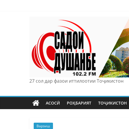
Skip
to
content
27 сол дар фазои иттилоотии Тоҷикистон
АСОСӢ
РОҲБАРИЯТ
ТОҶИКИСТОН
Варзиш