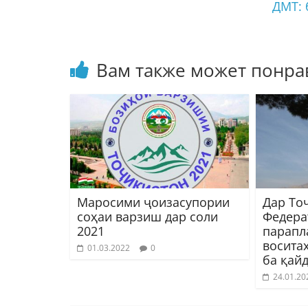
ДМТ: 
Вам также может понра
Маросими ҷоизасупории
Дар То
соҳаи варзиш дар соли
Федера
2021
парапл
восита
01.03.2022
0
ба қай
24.01.20