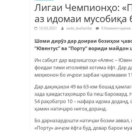
Лигаи Чемпионҳо: «П
аз идомаи мусобиқа 
10.03.2021
sado_dushanbe
0 Комментариев
Шоми дирӯз дар доираи бозиҳои
ҷ
ав
“Ювентус” ва “Порту” вориди
майдон
Ин сабқат дар варзишгоҳи «Алянс – Ювент
фоидаи тими итолиёвӣ хотима ёфт. Дар д
меҳмонон бо иҷрои зарбаи ҷаримавии 11
Дар дақиқаҳои 49 ва 63-юм бошад ҳамлаг
зада ҳамдастаҳояшро ба пеш баровард. Н
54 рақобатро 10 – нафара идома доданд, 
ҳамин натиҷаро нигоҳ доранд.
Бо дарназардошти натиҷаи бозии аввал, 
«Порту» анҷом ёфта буд, довар барои муа