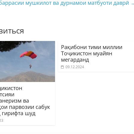
баррасии мушкилот ва дурнамои матбуоти даврӣ
виться
Рақибони тими миллии
Тоҷикистон муайян
мегарданд
09.12.2024
ҷикистон
тсияи
анеризм ва
ҳои парвозии сабук
д гирифта шуд
23