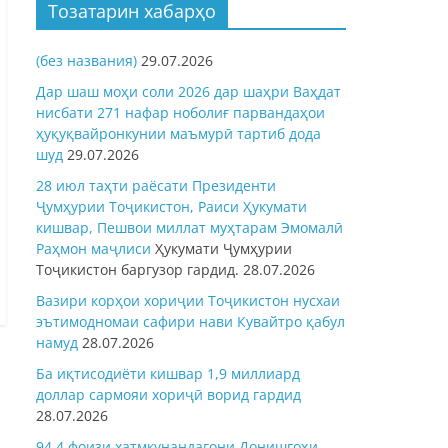
Тозатарин хабарҳо
(без названия)
29.07.2026
Дар шаш моҳи соли 2026 дар шаҳри Ваҳдат
нисбати 271 нафар ноболиғ парвандаҳои
ҳуқуқвайронкунии маъмурӣ тартиб дода
шуд
29.07.2026
28 июл таҳти раёсати Президенти
Ҷумҳурии Тоҷикистон, Раиси Ҳукумати
кишвар, Пешвои миллат муҳтарам Эмомалӣ
Раҳмон
маҷлиси
Ҳукумати Ҷумҳурии
Тоҷикистон баргузор гардид.
28.07.2026
Вазири корҳои хориҷии Тоҷикистон нусхаи
эътимодномаи сафири нави Кувайтро қабул
намуд
28.07.2026
Ба иқтисодиёти кишвар 1,9 миллиард
доллар сармояи хориҷӣ ворид гардид
28.07.2026
94,4 фоизи хатмкунандагони Донишгоҳи