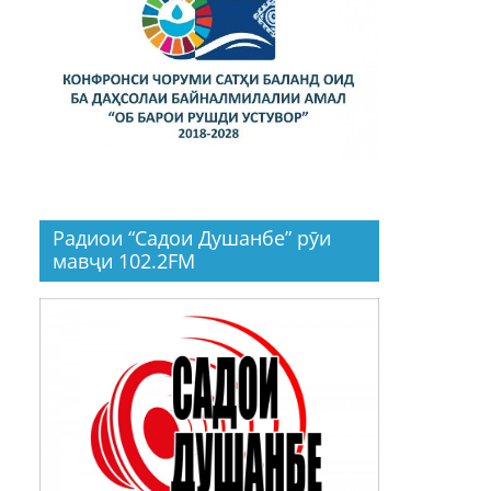
Радиои “Садои Душанбе” рӯи
мавҷи 102.2FM