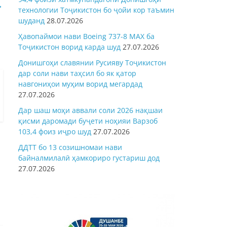
→
технологии Тоҷикистон бо ҷойи кор таъмин
шуданд
28.07.2026
Ҳавопаймои нави Boeing 737-8 MAX ба
Тоҷикистон ворид карда шуд
27.07.2026
Донишгоҳи славянии Русияву Тоҷикистон
дар соли нави таҳсил бо як қатор
навгониҳои муҳим ворид мегардад
27.07.2026
Дар шаш моҳи аввали соли 2026 нақшаи
қисми даромади буҷети ноҳияи Варзоб
103,4 фоиз иҷро шуд
27.07.2026
ДДТТ бо 13 созишномаи нави
байналмилалӣ ҳамкориро густариш дод
27.07.2026