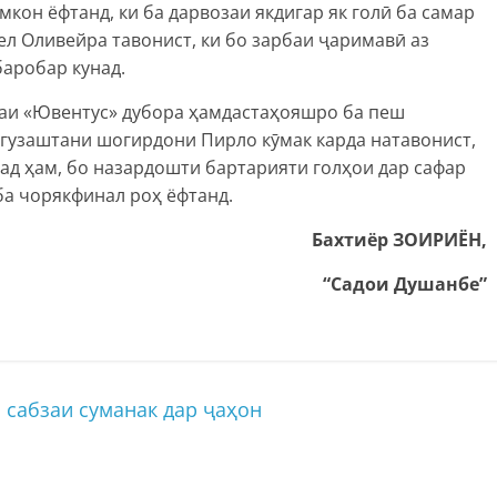
мкон ёфтанд, ки ба дарвозаи якдигар як голӣ ба самар
ел Оливейра тавонист, ки бо зарбаи ҷаримавӣ аз
баробар кунад.
таи «Ювентус» дубора ҳамдастаҳояшро ба пеш
 гузаштани шогирдони Пирло кӯмак карда натавонист,
ад ҳам, бо назардошти бартарияти голҳои дар сафар
ба чорякфинал роҳ ёфтанд.
Бахтиёр ЗОИРИЁН,
“Садои Душанбе”
 сабзаи суманак дар ҷаҳон