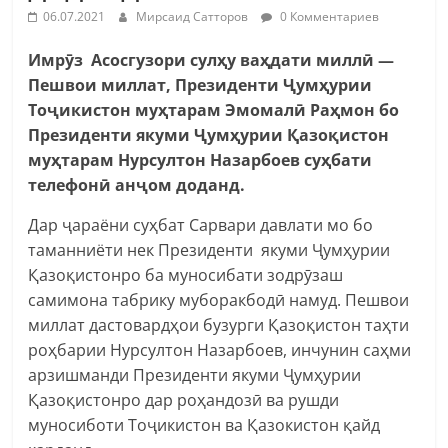
06.07.2021
Мирсаид Сатторов
0 Комментариев
Имрӯз Асосгузори сулҳу ваҳдати миллӣ —
Пешвои миллат, Президенти Ҷумҳурии
Тоҷикистон муҳтарам Эмомалӣ Раҳмон бо
Президенти якуми Ҷумҳурии Қазоқистон
муҳтарам Нурсултон Назарбоев суҳбати
телефонӣ анҷом доданд.
Дар ҷараёни суҳбат Сарвари давлати мо бо
таманниёти нек Президенти якуми Ҷумҳурии
Қазоқистонро ба муносибати зодрӯзаш
самимона табрику муборакбодӣ намуд. Пешвои
миллат дастовардҳои бузурги Қазоқистон таҳти
роҳбарии Нурсултон Назарбоев, инчунин саҳми
арзишманди Президенти якуми Ҷумҳурии
Қазоқистонро дар роҳандозӣ ва рушди
муносиботи Тоҷикистон ва Қазокистон қайд