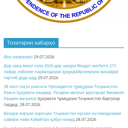
Тозатарин хабарҳо
(без названия)
29.07.2026
Дар шаш моҳи соли 2026 дар шаҳри Ваҳдат нисбати 271
нафар ноболиғ парвандаҳои ҳуқуқвайронкунии маъмурӣ
тартиб дода шуд
29.07.2026
28 июл таҳти раёсати Президенти Ҷумҳурии Тоҷикистон,
Раиси Ҳукумати кишвар, Пешвои миллат муҳтарам Эмомалӣ
Раҳмон
маҷлиси
Ҳукумати Ҷумҳурии Тоҷикистон баргузор
гардид.
28.07.2026
Вазири корҳои хориҷии Тоҷикистон нусхаи эътимодномаи
сафири нави Кувайтро қабул намуд
28.07.2026