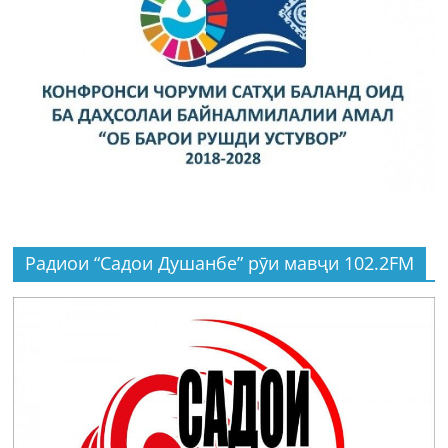
Радиои “Садои Душанбе” рӯи мавҷи 102.2FM