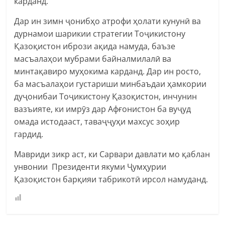
карданд.
Дар ин зимн ҷонибҳо атрофи ҳолати кунунӣ ва
дурнамои шарикии стратегии Тоҷикистону
Қазоқистон ибрози ақида намуда, баъзе
масъалаҳои мубрами байналмилалӣ ва
минтақавиро муҳокима карданд. Дар ин росто,
ба масъалаҳои густариши минбаъдаи ҳамкории
дуҷонибаи Тоҷикистону Қазоқистон, инчунин
вазъияте, ки имрӯз дар Афғонистон ба вуҷуд
омада истодааст, таваҷҷуҳи махсус зоҳир
гардид.
Мавриди зикр аст, ки Сарвари давлати мо қаблан
унвонии Президенти якуми Ҷумҳурии
Қазоқистон барқияи табрикотӣ ирсол намуданд.