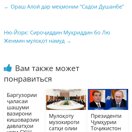
←
Ораш Алоӣ дар меҳмонии “Садои Душанбе”
Ню-Йорк: Сироҷиддин Муҳриддин бо Лю
Женмин мулоқот намуд
→
Вам также может
понравиться
Баргузории
ҷаласаи
шашуми
вазирони
Мулоқоту
Президенти
кишоварзии
музокироти
Ҷумҳурии
давлатҳои
сатҳи олии
Тоҷикистон
узви СҲШ