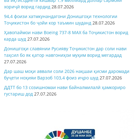
Ба иқтисодиёти кишвар 1,9 миллиард доллар сармояи
хориҷӣ ворид гардид
28.07.2026
94,4 фоизи хатмкунандагони Донишгоҳи технологии
Тоҷикистон бо ҷойи кор таъмин шуданд
28.07.2026
Ҳавопаймои нави Boeing 737-8 MAX ба Тоҷикистон ворид
карда шуд
27.07.2026
Донишгоҳи славянии Русияву Тоҷикистон дар соли нави
таҳсил бо як қатор навгониҳои муҳим ворид мегардад
27.07.2026
Дар шаш моҳи аввали соли 2026 нақшаи қисми даромади
буҷети ноҳияи Варзоб 103,4 фоиз иҷро шуд
27.07.2026
ДДТТ бо 13 созишномаи нави байналмилалӣ ҳамкориро
густариш дод
27.07.2026