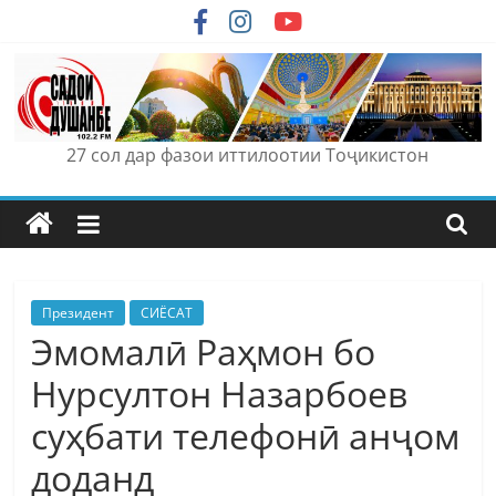
Skip
to
content
27 сол дар фазои иттилоотии Тоҷикистон
Президент
СИЁСАТ
Эмомалӣ Раҳмон бо
Нурсултон Назарбоев
суҳбати телефонӣ анҷом
доданд