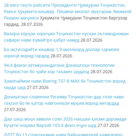
28 июл таҳти раёсати Президенти Ҷумҳурии Тоҷикистон,
Раиси Ҳукумати кишвар, Пешвои миллат муҳтарам Эмомалӣ
Раҳмон
маҷлиси
Ҳукумати Ҷумҳурии Тоҷикистон баргузор
гардид.
28.07.2026
Вазири корҳои хориҷии Тоҷикистон нусхаи эътимодномаи
сафири нави Кувайтро қабул намуд
28.07.2026
Ба иқтисодиёти кишвар 1,9 миллиард доллар сармояи
хориҷӣ ворид гардид
28.07.2026
94,4 фоизи хатмкунандагони Донишгоҳи технологии
Тоҷикистон бо ҷойи кор таъмин шуданд
28.07.2026
Ҳавопаймои нави Boeing 737-8 MAX ба Тоҷикистон ворид
карда шуд
27.07.2026
Донишгоҳи славянии Русияву Тоҷикистон дар соли нави
таҳсил бо як қатор навгониҳои муҳим ворид мегардад
27.07.2026
Дар шаш моҳи аввали соли 2026 нақшаи қисми даромади
буҷети ноҳияи Варзоб 103,4 фоиз иҷро шуд
27.07.2026
ДДТТ бо 13 созишномаи нави байналмилалӣ ҳамкориро