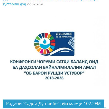
густариш дод
27.07.2026
Радиои “Садои Душанбе” рӯи мавҷи 102.2FM