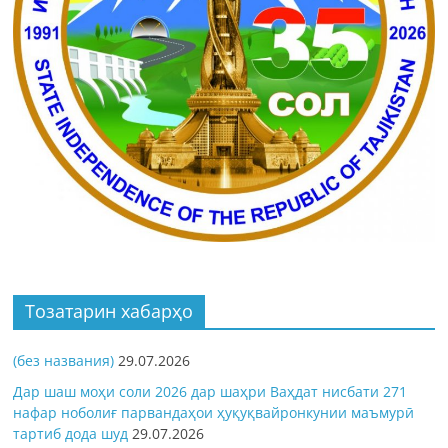
Тозатарин хабарҳо
(без названия)
29.07.2026
Дар шаш моҳи соли 2026 дар шаҳри Ваҳдат нисбати 271
нафар ноболиғ парвандаҳои ҳуқуқвайронкунии маъмурӣ
тартиб дода шуд
29.07.2026