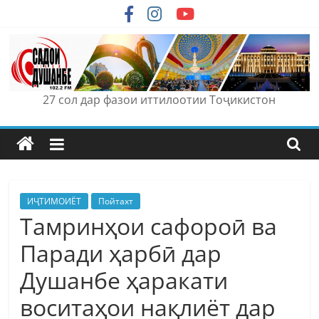
Skip
to
content
27 сол дар фазои иттилоотии Тоҷикистон
ИҶТИМОИЁТ
Пойтахт
Тамринҳои сафороӣ ва
Паради ҳарбӣ дар
Душанбе ҳаракати
воситаҳои нақлиёт дар