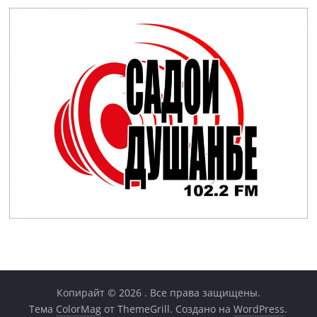
Копирайт © 2026
. Все права защищены.
Тема
ColorMag
от ThemeGrill. Создано на
WordPress
.