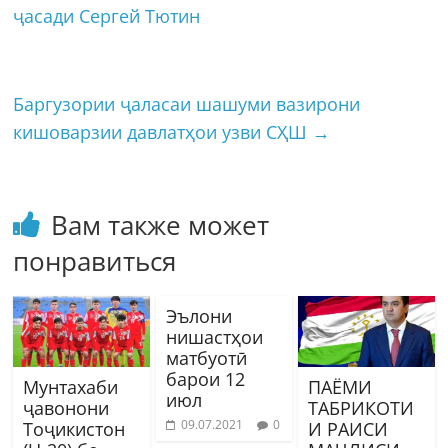
ҷасади Сергей Тютин
Баргузории ҷаласаи шашуми вазирони
кишоварзии давлатҳои узви СҲШ
→
Вам также может
понравиться
Эълони
нишастҳои
матбуотӣ
барои 12
Мунтахаби
ПАЁМИ
июл
ҷавонони
ТАБРИКОТИ
09.07.2021
0
Тоҷикистон
И РАИСИ