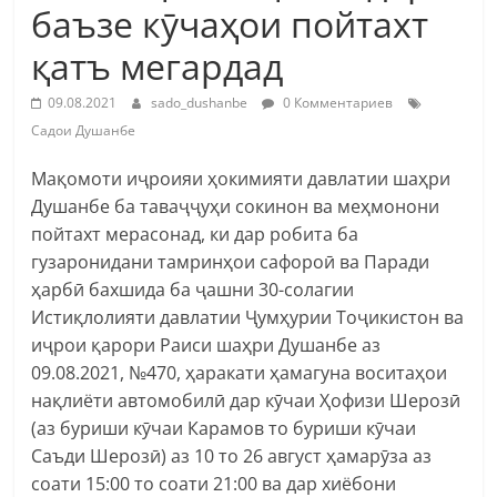
баъзе кӯчаҳои пойтахт
қатъ мегардад
09.08.2021
sado_dushanbe
0 Комментариев
Садои Душанбе
Мақомоти иҷроияи ҳокимияти давлатии шаҳри
Душанбе ба таваҷҷуҳи сокинон ва меҳмонони
пойтахт мерасонад, ки дар робита ба
гузаронидани тамринҳои сафороӣ ва Паради
ҳарбӣ бахшида ба ҷашни 30-солагии
Истиқлолияти давлатии Ҷумҳурии Тоҷикистон ва
иҷрои қарори Раиси шаҳри Душанбе аз
09.08.2021, №470, ҳаракати ҳамагуна воситаҳои
нақлиёти автомобилӣ дар кӯчаи Ҳофизи Шерозӣ
(аз буриши кӯчаи Карамов то буриши кӯчаи
Саъди Шерозӣ) аз 10 то 26 август ҳамарӯза аз
соати 15:00 то соати 21:00 ва дар хиёбони