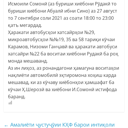
Исмоили Сомонӣ (аз буриши хиёбони Рӯдакӣ то
буриши хиёбони Абуалӣ ибни Сино) аз 27 август
то 7 сентябри соли 2021 аз соати 18:00 то 23:00
қатъ мегардад.
Ҳаракати автобусҳои хатсайрҳои №29,
микроавтобусҳои №№19, 35 ва 58 тариқи кӯчаи
Карамов, Низоми Ганҷавӣ ва ҳаракати автобуси
хатсайри №22 ба воситаи хиёбони Рудакӣ ба роҳ
монда мешаванд.
Аз ин лиҳоз, аз ронандагони ҳамагуна воситаҳои
нақлиёти автомобилӣ эҳтиромона хоҳиш карда
мешавад, ки аз кӯчаву хиёбонҳои ҳамшафат ба
кӯчаи Ҳ.Шерозӣ ва хиёбони И.Сомонӣ истифода
баранд.
←
Амалиёти ҷустуҷӯии КҲФ барои интиқоли