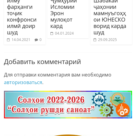
илму
Ҷумҳурии
Шабакаи
фарҳанги
Исломии
ҷаҳонии
тоҷик
Эрон
мамнуъгоҳҳ
конфронси
мулоқот
ои ЮНЕСКО
илмӣ доир
кард
ворид карда
шуд
шуд
04.01.2024
14.04.2021
0
29.09.2025
Добавить комментарий
Для отправки комментария вам необходимо
авторизоваться
.