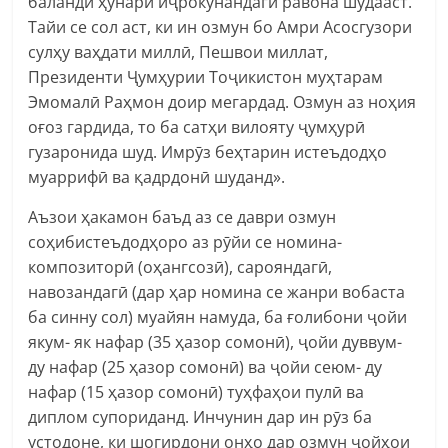
баланди ҳунари иҷрокунандагӣ равона шудааст.
Тайи се сол аст, ки ин озмун бо Амри Асосгузори
сулҳу ваҳдати миллӣ, Пешвои миллат,
Президенти Ҷумҳурии Тоҷикистон муҳтарам
Эмомалӣ Раҳмон доир мегардад. Озмун аз ноҳия
оғоз гардида, то ба сатҳи вилояту ҷумҳурӣ
гузаронида шуд. Имрӯз беҳтарин истеъдодҳо
муаррифӣ ва қадрдонӣ шуданд».
Аъзои ҳакамон баъд аз се даври озмун
соҳибистеъдодҳоро аз рӯйи се номина-
композиторӣ (оҳангсозӣ), сарояндагӣ,
навозандагӣ (дар ҳар номина се жанри вобаста
ба синну сол) муайян намуда, ба ғолибони ҷойи
якум- як нафар (35 ҳазор сомонӣ), ҷойи дуввум-
ду нафар (25 ҳазор сомонӣ) ва ҷойи сеюм- ду
нафар (15 ҳазор сомонӣ) туҳфаҳои пулӣ ва
диплом супориданд. Инчунин дар ин рӯз ба
устодоне, ки шогирдони онҳо дар озмун ҷойҳои