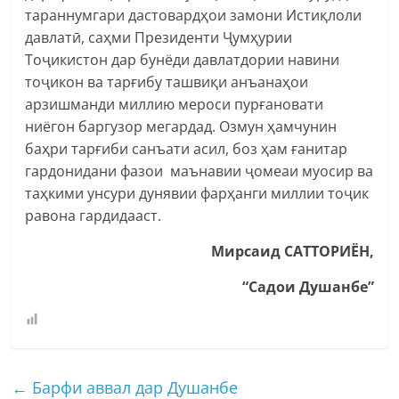
тараннумгари дастовардҳои замони Истиқлоли
давлатӣ, саҳми Президенти Ҷумҳурии
Тоҷикистон дар бунёди давлатдории навини
тоҷикон ва тарғибу ташвиқи анъанаҳои
арзишманди миллию мероси пурғановати
ниёгон баргузор мегардад. Озмун ҳамчунин
баҳри тарғиби санъати асил, боз ҳам ғанитар
гардонидани фазои маънавии ҷомеаи муосир ва
таҳкими унсури дунявии фарҳанги миллии тоҷик
равона гардидааст.
Мирсаид САТТОРИЁН,
“Садои Душанбе”
←
Барфи аввал дар Душанбе