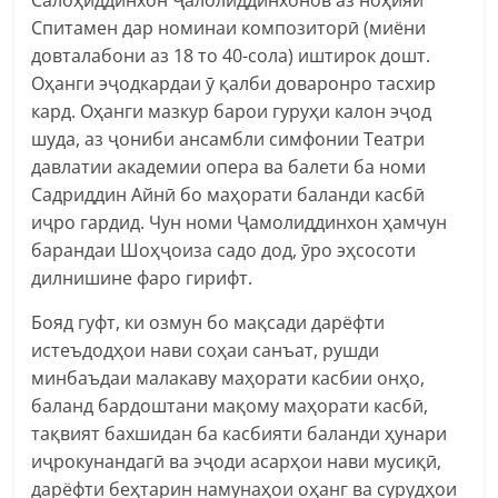
Спитамен дар номинаи композиторӣ (миёни
довталабони аз 18 то 40-сола) иштирок дошт.
Оҳанги эҷодкардаи ӯ қалби доваронро тасхир
кард. Оҳанги мазкур барои гуруҳи калон эҷод
шуда, аз ҷониби ансамбли симфонии Театри
давлатии академии опера ва балети ба номи
Садриддин Айнӣ бо маҳорати баланди касбӣ
иҷро гардид. Чун номи Ҷамолиддинхон ҳамчун
барандаи Шоҳҷоиза садо дод, ӯро эҳсосоти
дилнишине фаро гирифт.
Бояд гуфт, ки озмун бо мақсади дарёфти
истеъдодҳои нави соҳаи санъат, рушди
минбаъдаи малакаву маҳорати касбии онҳо,
баланд бардоштани мақому маҳорати касбӣ,
тақвият бахшидан ба касбияти баланди ҳунари
иҷрокунандагӣ ва эҷоди асарҳои нави мусиқӣ,
дарёфти беҳтарин намунаҳои оҳанг ва сурудҳои