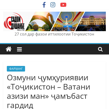
Skip
to
content
27 сол дар фазои иттилоотии Тоҷикистон
ФАРҲАНГ
Озмуни ҷумҳуриявии
«Тоҷикистон – Ватани
азизи ман» ҷамъбаст
гардид