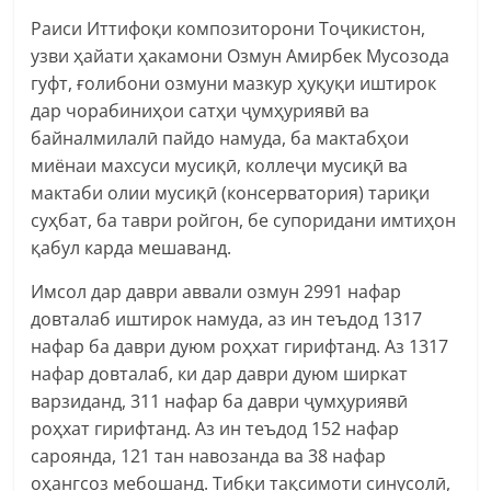
Раиси Иттифоқи композиторони Тоҷикистон,
узви ҳайати ҳакамони Озмун Амирбек Мусозода
гуфт, ғолибони озмуни мазкур ҳуқуқи иштирок
дар чорабиниҳои сатҳи ҷумҳуриявӣ ва
байналмилалӣ пайдо намуда, ба мактабҳои
миёнаи махсуси мусиқӣ, коллеҷи мусиқӣ ва
мактаби олии мусиқӣ (консерватория) тариқи
суҳбат, ба таври ройгон, бе супоридани имтиҳон
қабул карда мешаванд.
Имсол дар даври аввали озмун 2991 нафар
довталаб иштирок намуда, аз ин теъдод 1317
нафар ба даври дуюм роҳхат гирифтанд. Аз 1317
нафар довталаб, ки дар даври дуюм ширкат
варзиданд, 311 нафар ба даври ҷумҳуриявӣ
роҳхат гирифтанд. Аз ин теъдод 152 нафар
сароянда, 121 тан навозанда ва 38 нафар
оҳангсоз мебошанд. Тибқи тақсимоти синусолӣ,