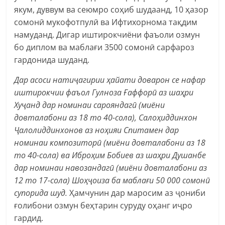
якум, дуввум ва сеюмро соҳиб шудаанд, 10 ҳазор
сомонӣ мукофотпулӣ ва Ифтихорнома тақдим
намуданд. Дигар иштирокчиёни фаъоли озмун
бо диплом ва маблағи 3500 сомонӣ сарфароз
гардонида шуданд.
Дар асоси натиҷагирии ҳайати доварон се нафар
иштирокчии фаъол Гулноза Ғаффорӣ аз шаҳри
Хуҷанд дар номинаи сарояндагӣ (миёни
довталабони аз 18 то 40-сола), Салоҳиддинхон
Ҷалолиддинхонов аз ноҳияи Спитамен дар
номинаи композиторӣ (миёни довталабони аз 18
то 40-сола) ва Иброҳим Бобиев аз шаҳри Душанбе
дар номинаи навозандагӣ (миёни довталабони аз
12 то 17-сола) Шоҳҷоиза ба маблағи 50 000 cомонӣ
супорида шуд.
Ҳамчунин дар маросим аз ҷониби
ғолибони озмун беҳтарин суруду оҳанг иҷро
гардид.