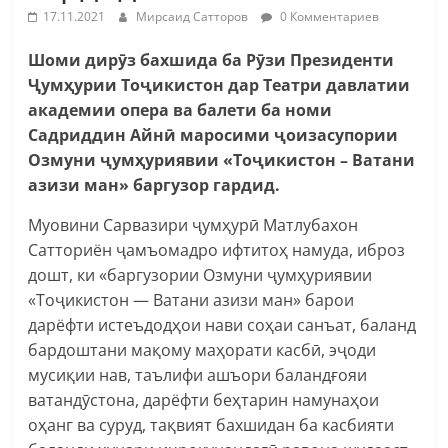
17.11.2021
Мирсаид Сатторов
0 Комментариев
Шоми дирӯз бахшида ба Рӯзи Президенти
Ҷумҳурии Тоҷикистон дар Театри давлатии
академии опера ва балети ба номи
Садриддин Айнӣ маросими ҷоизасупории
Озмуни ҷумҳуриявии «Тоҷикистон – Ватани
азизи ман» баргузор гардид.
Муовини Сарвазири ҷумҳурӣ Матлубахон
Сатториён ҷамъомадро ифтитоҳ намуда, иброз
дошт, ки «баргузории Озмуни ҷумҳуриявии
«Тоҷикистон — Ватани азизи ман» барои
дарёфти истеъдодҳои нави соҳаи санъат, баланд
бардоштани мақому маҳорати касбӣ, эҷоди
мусиқии нав, таълифи ашъори баландғояи
ватандӯстона, дарёфти беҳтарин намунаҳои
оҳанг ва суруд, тақвият бахшидан ба касбияти