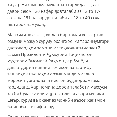
ки дар Низомнома муқаррар гардидааст, дар
даври сеюм 120 нафар довталаби аз 12 то 17-
сола ва 191 нафар довталаби аз 18 то 40-сола
иштирок намуданд.
Мавриди зикр аст, ки дар барномаи консертии
озмуни мазкур суруду оҳангҳое, ки тараннумгари
дастовардҳои замони Истиқлолияти давлатӣ,
саҳми Президенти Ҷумҳурии Тоҷикистон
муҳтарам Эмомалӣ Раҳмон дар бунёди
давлатдории навини тоҷикон ва тарғибу
ташвиқи анъанаҳои арзишманди миллию
мероси пурғановати ниёгон буданд, замзама
гардиданд. Ҳар номина дорои талаботи махсуси
касбӣ буда, зимни иҷро таълифи асари мусиқӣ,
шеър, суруд ва оҳанг аз ҷониби аъзои ҳакамон
ба инобат гирифта шуд.
Салоҳиддинхон Ҷалолиддинхонов аз ноҳияи