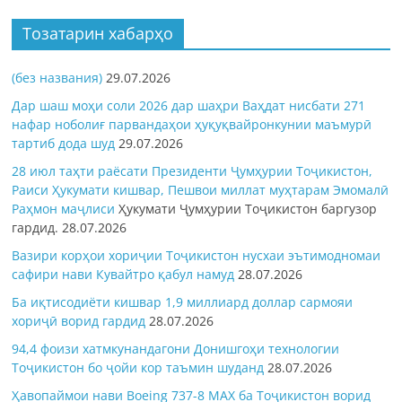
Тозатарин хабарҳо
(без названия)
29.07.2026
Дар шаш моҳи соли 2026 дар шаҳри Ваҳдат нисбати 271
нафар ноболиғ парвандаҳои ҳуқуқвайронкунии маъмурӣ
тартиб дода шуд
29.07.2026
28 июл таҳти раёсати Президенти Ҷумҳурии Тоҷикистон,
Раиси Ҳукумати кишвар, Пешвои миллат муҳтарам Эмомалӣ
Раҳмон
маҷлиси
Ҳукумати Ҷумҳурии Тоҷикистон баргузор
гардид.
28.07.2026
Вазири корҳои хориҷии Тоҷикистон нусхаи эътимодномаи
сафири нави Кувайтро қабул намуд
28.07.2026
Ба иқтисодиёти кишвар 1,9 миллиард доллар сармояи
хориҷӣ ворид гардид
28.07.2026
94,4 фоизи хатмкунандагони Донишгоҳи технологии
Тоҷикистон бо ҷойи кор таъмин шуданд
28.07.2026
Ҳавопаймои нави Boeing 737-8 MAX ба Тоҷикистон ворид