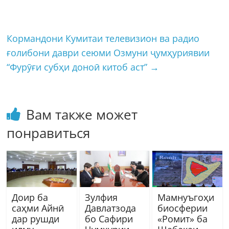
Кормандони Кумитаи телевизион ва радио
ғолибони даври сеюми Озмуни ҷумҳуриявии
“Фурӯғи субҳи доноӣ китоб аст”
→
Вам также может
понравиться
Доир ба
Зулфия
Мамнуъгоҳи
саҳми Айнӣ
Давлатзода
биосферии
дар рушди
бо Сафири
«Ромит» ба