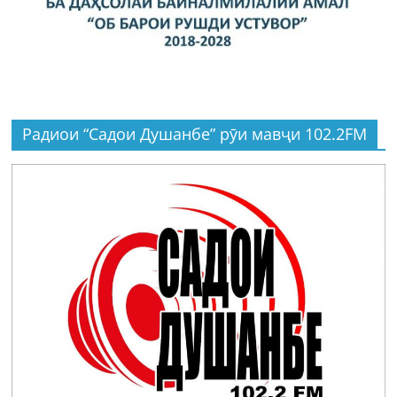
Радиои “Садои Душанбе” рӯи мавҷи 102.2FM