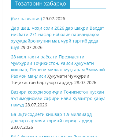
Тозатарин хабарҳо
(без названия)
29.07.2026
Дар шаш моҳи соли 2026 дар шаҳри Ваҳдат
нисбати 271 нафар ноболиғ парвандаҳои
ҳуқуқвайронкунии маъмурӣ тартиб дода
шуд
29.07.2026
28 июл таҳти раёсати Президенти
Ҷумҳурии Тоҷикистон, Раиси Ҳукумати
кишвар, Пешвои миллат муҳтарам Эмомалӣ
Раҳмон
маҷлиси
Ҳукумати Ҷумҳурии
Тоҷикистон баргузор гардид.
28.07.2026
Вазири корҳои хориҷии Тоҷикистон нусхаи
эътимодномаи сафири нави Кувайтро қабул
намуд
28.07.2026
Ба иқтисодиёти кишвар 1,9 миллиард
доллар сармояи хориҷӣ ворид гардид
28.07.2026
94,4 фоизи хатмкунандагони Донишгоҳи