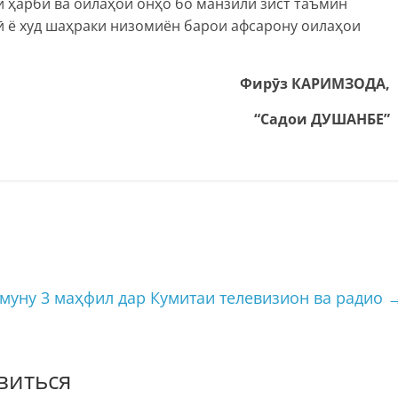
 ҳарбӣ ва оилаҳои онҳо бо манзили зист таъмин
ӣ ё худ шаҳраки низомиён барои афсарону оилаҳои
Фирӯз КАРИМЗОДА,
“Садои ДУШАНБЕ”
змуну 3 маҳфил дар Кумитаи телевизион ва радио
виться