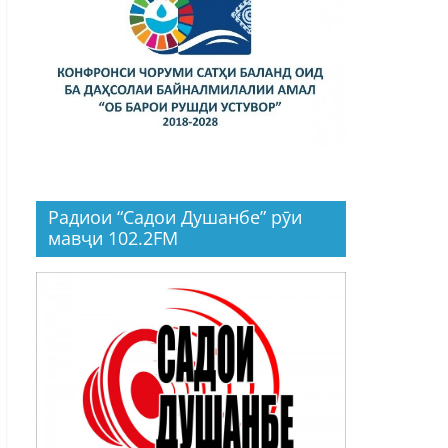
Радиои “Садои Душанбе” рӯи
мавҷи 102.2FM