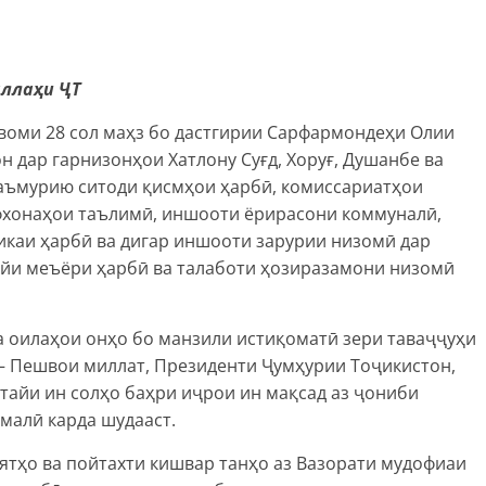
аллаҳи ҶТ
воми 28 сол маҳз бо дастгирии Сарфармондеҳи Олии
 дар гарнизонҳои Хатлону Суғд, Хоруғ, Душанбе ва
аъмурию ситоди қисмҳои ҳарбӣ, комиссариатҳои
нфхонаҳои таълимӣ, иншооти ёрирасони коммуналӣ,
икаи ҳарбӣ ва дигар иншооти зарурии низомӣ дар
гӯйи меъёри ҳарбӣ ва талаботи ҳозиразамони низомӣ
 оилаҳои онҳо бо манзили истиқоматӣ зери таваҷҷуҳи
 – Пешвои миллат, Президенти Ҷумҳурии Тоҷикистон,
тайи ин солҳо баҳри иҷрои ин мақсад аз ҷониби
амалӣ карда шудааст.
оятҳо ва пойтахти кишвар танҳо аз Вазорати мудофиаи