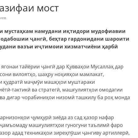
азифаи мост
иев
ри мустаҳкам намудани иқтидори мудофиавии
модабошии ҷангӣ, беҳтар гардонидани шароити
амудани вазъи иҷтимоии хизматчиёни ҳарбӣ
 ягонаи тайёрии ҷангӣ дар Қувваҳои Мусаллаҳ дар
сони вилоятҳо, шаҳру ноҳияҳои мамлакат,
ои қудратӣ маҷмӯи машқҳои муштараки
ётӣ-тактикӣ ва стратегӣ, машғулиятҳои омодагии
ва дигар чорабиниҳои низомӣ ташкилу ба роҳ монда
гарнизонҳои ҷумҳурӣ зиёда аз сад ҳазор нафар
 ҷамъомаду машғулиятҳои гуногуни таълимӣ фаро
ҳазор адад техникаҳои зиреҳпӯши ҷангиву артиллерӣ,