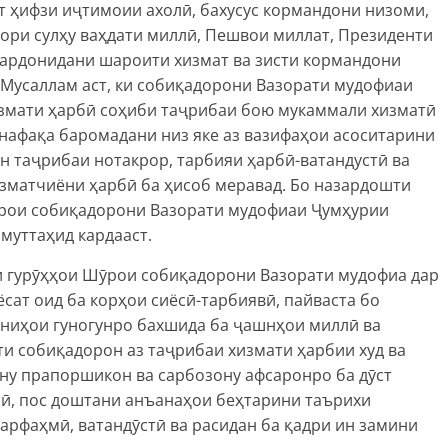
т ҳифзи иҷтимоии ахолӣ, бахусус кормандони низоми,
узори сулҳу ваҳдати миллӣ, Пешвои миллат, Президенти
ардонидани шароити хизмат ва зисти кормандони
.Мусаллам аст, ки собиқадорони Вазорати мудофиаи
измати ҳарбӣ соҳиби таҷрибаи бою мукаммали хизматӣ
а нафақа баромадани низ яке аз вазифаҳои асоситарини
н таҷрибаи нотакрор, тарбияи ҳарбӣ-ватандустӣ ва
зматчиёни ҳарбӣ ба ҳисоб меравад. Бо назардошти
ӯрои собиқадорони Вазорати мудофиаи Ҷумҳурии
муттаҳид кардааст.
би гурӯҳҳои Шӯрои собиқадорони Вазорати мудофиа дар
ёсат оид ба корҳои сиёсӣ-тарбиявӣ, пайваста бо
ниҳои гуногунро бахшида ба ҷашнҳои миллӣ ва
ти собиқадорон аз таҷрибаи хизмати ҳарбии худ ва
ону прапоршикон ва сарбозону афсаронро ба дӯст
бӣ, пос доштани анъанаҳои беҳтарини таърихи
гарфаҳмӣ, ватандӯстӣ ва расидан ба қадри ин замини