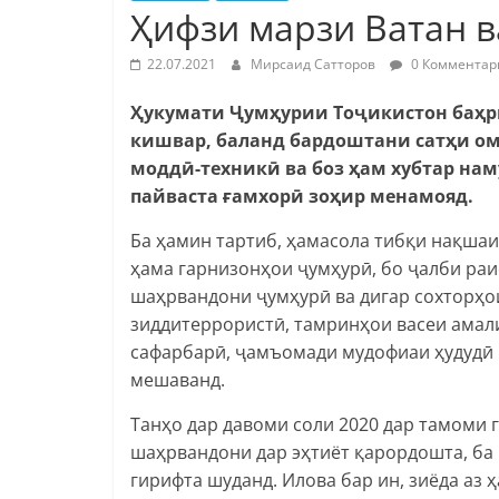
Ҳифзи марзи Ватан в
22.07.2021
Мирсаид Сатторов
0 Комментар
Ҳукумати Ҷумҳурии Тоҷикистон баҳ
кишвар, баланд бардоштани сатҳи о
моддӣ-техникӣ ва боз ҳам хубтар н
пайваста ғамхорӣ зоҳир менамояд.
Ба ҳамин тартиб, ҳамасола тибқи нақшаи
ҳама гарнизонҳои ҷумҳурӣ, бо ҷалби раи
шаҳрвандони ҷумҳурӣ ва дигар сохторҳ
зиддитеррористӣ, тамринҳои васеи амали
сафарбарӣ, ҷамъомади мудофиаи ҳудудӣ 
мешаванд.
Танҳо дар давоми соли 2020 дар тамоми 
шаҳрвандони дар эҳтиёт қарордошта, ба
гирифта шуданд. Илова бар ин, зиёда аз 