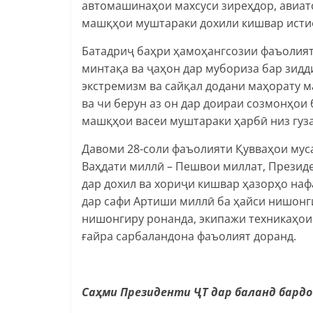
автомашинаҳои махсуси зиреҳдор, авиат
машқҳои муштараки дохили кишвар исти
Батадриҷ баҳри ҳамоҳангсозии фаъолия
минтақа ва ҷаҳон дар мубориза бар зид
экстремизм ва сайқал додани маҳорату м
ва чи берун аз он дар доираи созмонҳои
машқҳои васеи муштараки ҳарбӣ низ гуз
Давоми 28-соли фаъолияти Қувваҳои муса
Ваҳдати миллӣ – Пешвои миллат, Прези
дар дохил ва хориҷи кишвар ҳазорҳо наф
дар сафи Артиши миллӣ ба ҳайси нишонг
нишонгиру ронанда, экипажи техникаҳои
ғайра сарбаландона фаъолият доранд.
Саҳми Президенти ҶТ дар баланд бард