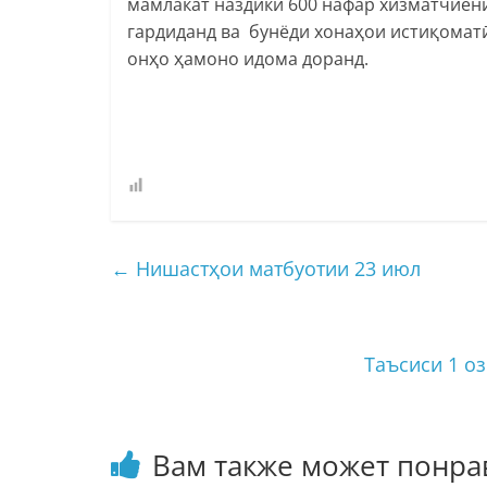
мамлакат наздики 600 нафар хизматчиёни
гардиданд ва бунёди хонаҳои истиқомат
онҳо ҳамоно идома доранд.
←
Нишастҳои матбуотии 23 июл
Таъсиси 1 о
Вам также может понра