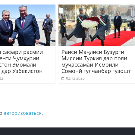
 сафари расмии
Раиси Маҷлиси Бузурги
енти Ҷумҳурии
Миллии Туркия дар пояи
стон Эмомалӣ
муҷассамаи Исмоили
 дар Узбекистон
Сомонӣ гулчанбар гузошт
22
02.12.2025
мо
авторизоваться
.