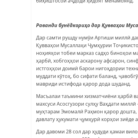
биҳиштосои аҷдодӣ ҳидоят менамоянд.
Раванди бунёдкориҳо дар Қувваҳои Мус
Дар самти рушду нумӯи Артиши миллӣ да
Қувваҳои Мусаллаҳи Ҷумҳурии Тоҷикистон
ноҳияҳои тобеи марказ садҳо биноҳои м
ҳарбӣ, хобгоҳҳои аскарону афсарон, си
истгоҳҳои доимӣ барои нигоҳдории техн
муддати кӯтоҳ, бо сифати баланд, ҷавоб
мавриди истифода қарор дода шуданд.
Масъалаи таъмини хизматчиёни ҳарбӣ ва
махсуси Асосгузори сулҳу Ваҳдати миллӣ
муҳтарам Эмомалӣ Раҳмон қарор дошта, 
давлату ҳукумати ҷумҳурӣ корҳои зиёде 
Дар давоми 28 сол дар ҳудуди ҳамаи вил