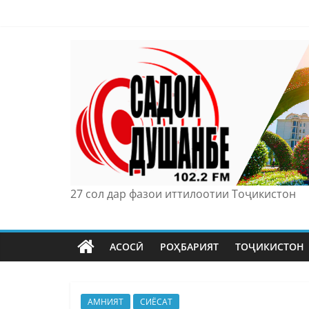
Skip
to
content
27 сол дар фазои иттилоотии Тоҷикистон
АСОСӢ
РОҲБАРИЯТ
ТОҶИКИСТОН
АМНИЯТ
СИЁСАТ