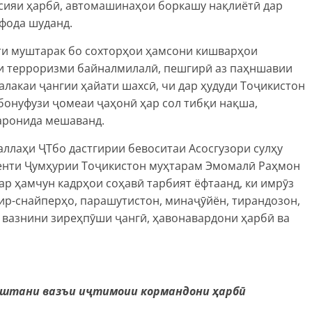
сияи ҳарбӣ, автомашинаҳои боркашу нақлиётӣ дар
фода шуданд.
ти муштарак бо сохторҳои ҳамсони кишварҳои
ди терроризми байналмилалӣ, пешгирӣ аз паҳншавии
алакаи ҷангии ҳайати шахсӣ, чи дар ҳудуди Тоҷикистон
 бонуфузи ҷомеаи ҷаҳонӣ ҳар сол тибқи нақша,
аронида мешаванд.
ллаҳи ҶТбо дастгирии бевоситаи Асосгузори сулҳу
денти Ҷумҳурии Тоҷикистон муҳтарам Эмомалӣ Раҳмон
ар ҳамчун кадрҳои соҳавӣ тарбият ёфтаанд, ки имрӯз
ир-снайперҳо, парашутистон, минаҷӯйён, тирандозон,
 вазнини зиреҳпӯши ҷангӣ, ҳавонавардони ҳарбӣ ва
оштани вазъи иҷтимоии кормандони ҳарбӣ