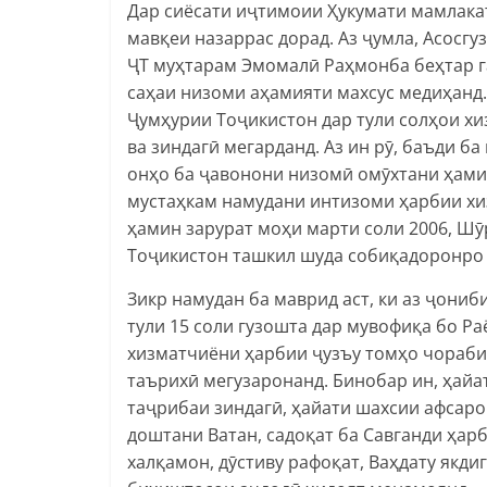
Дар сиёсати иҷтимоии Ҳукумати мамлака
мавқеи назаррас дорад. Аз ҷумла, Асосг
ҶТ муҳтарам Эмомалӣ Раҳмонба беҳтар г
саҳаи низоми аҳамияти махсус медиҳанд
Ҷумҳурии Тоҷикистон дар тули солҳои х
ва зиндагӣ мегарданд. Аз ин рӯ, баъди б
онҳо ба ҷавонони низомӣ омӯхтани ҳами
мустаҳкам намудани интизоми ҳарбии хи
ҳамин зарурат моҳи марти соли 2006, Ш
Тоҷикистон ташкил шуда собиқадоронро 
Зикр намудан ба маврид аст, ки аз ҷони
тули 15 соли гузошта дар мувофиқа бо Ра
хизматчиёни ҳарбии ҷузъу томҳо чораби
таърихӣ мегузаронанд. Бинобар ин, ҳайа
таҷрибаи зиндагӣ, ҳайати шахсии афсар
доштани Ватан, садоқат ба Савганди ҳар
халқамон, дӯстиву рафоқат, Ваҳдату якди