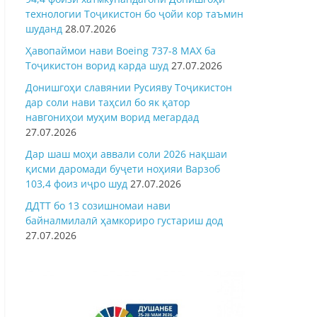
технологии Тоҷикистон бо ҷойи кор таъмин
шуданд
28.07.2026
Ҳавопаймои нави Boeing 737-8 MAX ба
Тоҷикистон ворид карда шуд
27.07.2026
Донишгоҳи славянии Русияву Тоҷикистон
дар соли нави таҳсил бо як қатор
навгониҳои муҳим ворид мегардад
27.07.2026
Дар шаш моҳи аввали соли 2026 нақшаи
қисми даромади буҷети ноҳияи Варзоб
103,4 фоиз иҷро шуд
27.07.2026
ДДТТ бо 13 созишномаи нави
байналмилалӣ ҳамкориро густариш дод
27.07.2026