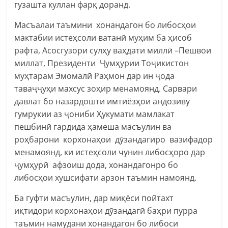
гузашта куллан фарқ доранд.
Масъалаи таъмини хонандагон бо либосҳои
мактабии истеҳсоли ватанӣ муҳим ба ҳисоб
рафта, Асосгузори сулҳу ваҳдати миллӣ –Пешвои
миллат, Президенти Ҷумҳурии Тоҷикистон
муҳтарам Эмомалӣ Раҳмон дар ин ҷода
таваҷҷуҳи махсус зоҳир менамоянд. Сарвари
давлат бо назардошти имтиёзҳои андозиву
гумрукии аз ҷониби Ҳукумати мамлакат
пешбинӣ гардида ҳамеша масъулин ва
роҳбарони корхонаҳои дӯзандагиро вазифадор
менамоянд, ки истеҳсоли чунин либосҳоро дар
ҷумҳурӣ афзоиш дода, хонандагонро бо
либосҳои хушсифати арзон таъмин намоянд.
Ба гуфти масъулин, дар миқёси пойтахт
иқтидори корхонаҳои дӯзандагӣ баҳри пурра
таъмин намудани хонандагон бо либоси