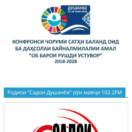
Радиои “Садои Душанбе” рӯи мавҷи 102.2FM