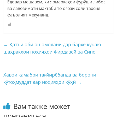
Ёдовар мешавем, ки ярмаркаҳои фурӯши либос
ва лавозимоти мактабӣ то оғози соли таҳсил
фаъолият мекунанд.
←
Қатъи оби ошомоданӣ дар бархе кӯчаю
шаҳракҳои ноҳияҳои Фирдавсӣ ва Сино
Ҳавои камабри тағйирёбанда ва борони
кӯтоҳмуддат дар ноҳияҳои кӯҳӣ
→
Вам также может
понравиться