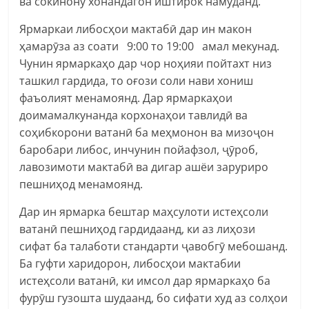
ва сокинону хонандагон иштирок намуданд.
Ярмаркаи либосҳои мактабӣ дар ин макон
ҳамарӯза аз соати 9:00 то 19:00 амал мекунад.
Чунин ярмаркаҳо дар чор ноҳияи пойтахт низ
ташкил гардида, то оғози соли нави хониш
фаъолият менамоянд. Дар ярмаркаҳои
доимамалкунанда корхонаҳои тавлидӣ ва
соҳибкорони ватанӣ ба меҳмонон ва мизоҷон
баробари либос, инчунин пойафзол, ҷӯроб,
лавозимоти мактабӣ ва дигар ашёи заруриро
пешниҳод менамоянд.
Дар ин ярмарка бештар маҳсулоти истеҳсоли
ватанӣ пешниҳод гардидаанд, ки аз лиҳози
сифат ба талаботи стандарти ҷавобгӯ мебошанд.
Ба гуфти харидорон, либосҳои мактабии
истеҳсоли ватанӣ, ки имсол дар ярмаркаҳо ба
фурӯш гузошта шудаанд, бо сифати худ аз солҳои