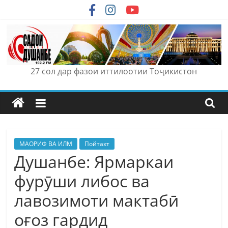
Skip
to
content
27 сол дар фазои иттилоотии Тоҷикистон
МАОРИФ ВА ИЛМ
Пойтахт
Душанбе: Ярмаркаи
фурӯши либос ва
лавозимоти мактабӣ
оғоз гардид