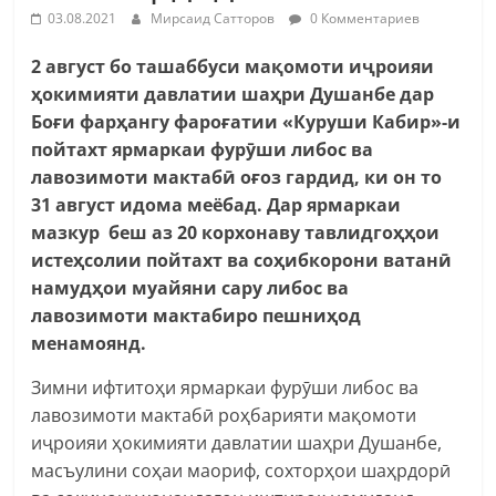
03.08.2021
Мирсаид Сатторов
0 Комментариев
2 август бо ташаббуси мақомоти иҷроияи
ҳокимияти давлатии шаҳри Душанбе дар
Боғи фарҳангу фароғатии «Куруши Кабир»-и
пойтахт ярмаркаи фурӯши либос ва
лавозимоти мактабӣ оғоз гардид, ки он то
31 август идома меёбад. Дар ярмаркаи
мазкур беш аз 20 корхонаву тавлидгоҳҳои
истеҳсолии пойтахт ва соҳибкорони ватанӣ
намудҳои муайяни сару либос ва
лавозимоти мактабиро пешниҳод
менамоянд.
Зимни ифтитоҳи ярмаркаи фурӯши либос ва
лавозимоти мактабӣ роҳбарияти мақомоти
иҷроияи ҳокимияти давлатии шаҳри Душанбе,
масъулини соҳаи маориф, сохторҳои шаҳрдорӣ