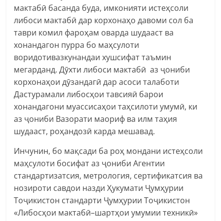
мактабӣ басанда буда, имконияти истеҳсоли
либоси мактабӣ дар корхонаҳо давоми сол ба
таври комил фароҳам оварда шудааст ва
хонандагон пурра бо маҳсулоти
воридотивазкунандаи хушсифат таъмин
мегарданд. Дӯхти либоси мактабӣ аз ҷониби
корхонаҳои дӯзандагӣ дар асоси талаботи
Дастурамали либосҳои тавсияӣ барои
хонандагони муассисаҳои таҳсилоти умумӣ, ки
аз ҷониби Вазорати маориф ва илм таҳия
шудааст, роҳандозӣ карда мешавад.
Инчунин, бо мақсади ба роҳ мондани истеҳсоли
маҳсулоти босифат аз ҷониби Агентии
стандартизатсия, метрология, сертификатсия ва
нозироти савдои назди Ҳукумати Ҷумҳурии
Тоҷикистон стандарти Ҷумҳурии Тоҷикистон
«Либосҳои мактабӣ–шартҳои умумии техникӣ»