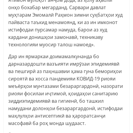
онҳо бохабар мегарданд. Сарвари давлат
муҳтарам Эмомалӣ Раҳмон зимни суҳбатҳои худ
пайваста таъкид менамоянд, ки аз ин имконот
истифодаи пурсамар намуда, барои аз худ
кардани донишҳои замонавӣ, техникаву
технологияи муосир талош намоед».
Дар ин ярмаркаи доимамалкунанда бо
дарназардошти вазъияти имрӯзаи эпидемиявӣ
ва пешгирӣ аз паҳншавии ҳама гуна бемориҳои
сироятӣ ва хосса пандемияи КОВИД-19 риояи
меъёрҳои мунтазами безараргардонӣ, назорати
риояи фосилаи иҷтимоӣ, қоидаҳои санитарию
зиддиэпидемиявӣ ва гигиенӣ, бо ташкил
намудани долонҳои безараргардонӣ, истифодаи
маҳлулҳои антисептикӣ ва ҳароратсанҷи
масофавӣ ба роҳ монда шудааст.