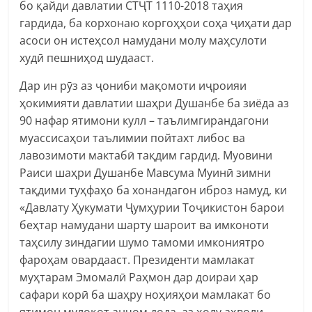
бо қайди давлатии СТҶТ 1110-2018 таҳия
гардида, ба корхонаю коргоҳҳои соҳа ҷиҳати дар
асоси он истеҳсол намудани молу маҳсулоти
худӣ пешниҳод шудааст.
Дар ин рӯз аз ҷониби мақомоти иҷроияи
ҳокимияти давлатии шаҳри Душанбе ба зиёда аз
90 нафар ятимони кулл – таълимгирандагони
муассисаҳои таълимии пойтахт либос ва
лавозимоти мактабӣ тақдим гардид. Муовини
Раиси шаҳри Душанбе Мавсума Муинӣ зимни
тақдими туҳфаҳо ба хонандагон иброз намуд, ки
«Давлату Ҳукумати Ҷумҳурии Тоҷикистон барои
беҳтар намудани шарту шароит ва имконоти
таҳсилу зиндагии шумо тамоми имкониятро
фароҳам овардааст. Президенти мамлакат
муҳтарам Эмомалӣ Раҳмон дар доираи ҳар
сафари корӣ ба шаҳру ноҳияҳои мамлакат бо
ятимон мулоқот анҷом дода, аз ҳолу аҳволи