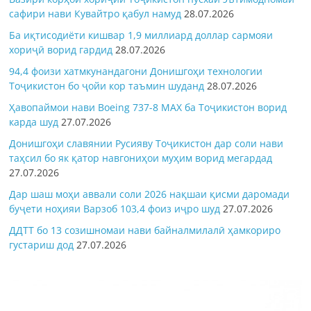
сафири нави Кувайтро қабул намуд
28.07.2026
Ба иқтисодиёти кишвар 1,9 миллиард доллар сармояи
хориҷӣ ворид гардид
28.07.2026
94,4 фоизи хатмкунандагони Донишгоҳи технологии
Тоҷикистон бо ҷойи кор таъмин шуданд
28.07.2026
Ҳавопаймои нави Boeing 737-8 MAX ба Тоҷикистон ворид
карда шуд
27.07.2026
Донишгоҳи славянии Русияву Тоҷикистон дар соли нави
таҳсил бо як қатор навгониҳои муҳим ворид мегардад
27.07.2026
Дар шаш моҳи аввали соли 2026 нақшаи қисми даромади
буҷети ноҳияи Варзоб 103,4 фоиз иҷро шуд
27.07.2026
ДДТТ бо 13 созишномаи нави байналмилалӣ ҳамкориро
густариш дод
27.07.2026