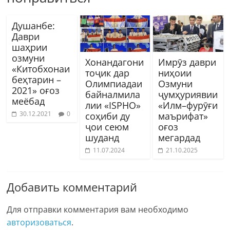
Душанбе:
Даври
шаҳрии
озмуни
Хонандагони
Имрӯз даври
«Китобхонаи
тоҷик дар
ниҳоии
беҳтарин –
Олимпиадаи
Озмуни
2021» оғоз
байналмила
ҷумҳуриявии
меёбад
лии «ISPHO»
«Илм–фурӯғи
30.12.2021
0
соҳиби ду
маърифат»
ҷои сеюм
оғоз
шуданд
мегардад
11.07.2024
21.10.2025
Добавить комментарий
Для отправки комментария вам необходимо
авторизоваться
.