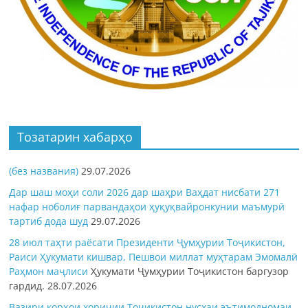
Тозатарин хабарҳо
(без названия)
29.07.2026
Дар шаш моҳи соли 2026 дар шаҳри Ваҳдат нисбати 271
нафар ноболиғ парвандаҳои ҳуқуқвайронкунии маъмурӣ
тартиб дода шуд
29.07.2026
28 июл таҳти раёсати Президенти Ҷумҳурии Тоҷикистон,
Раиси Ҳукумати кишвар, Пешвои миллат муҳтарам Эмомалӣ
Раҳмон
маҷлиси
Ҳукумати Ҷумҳурии Тоҷикистон баргузор
гардид.
28.07.2026
Вазири корҳои хориҷии Тоҷикистон нусхаи эътимодномаи