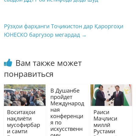
Рӯзҳои фарҳанги Тоҷикистон дар Қароргоҳи
ЮНЕСКО баргузор мегардад
→
Вам также может
понравиться
В Душанбе
пройдет
Международ
ная
Воситаҳои
Раиси
конференци
нақлиёти
Маҷлиси
я по
мусофирбар
миллӣ
искусственн
и самти
Рустами
ому