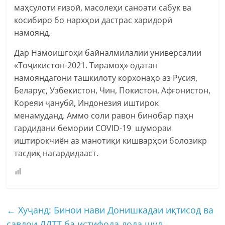
маҳсулоти ғизоӣ, масолеҳи саноати сабук ва
косибиро бо нархҳои дастрас харидорӣ
намоянд.
Дар Намоишгоҳи байналмилалии универсалии
«Тоҷикистон-2021. Тирамоҳ» одатан
намояндагони ташкилоту корхонаҳо аз Русия,
Беларус, Узбекистон, Чин, Покистон, Афғонистон,
Кореяи ҷанубӣ, Индонезия иштирок
менамуданд. Аммо соли равон бинобар паҳн
гардидани бемории COVID-19 шумораи
иштирокчиён аз манотиқи кишварҳои болозикр
тасдиқ нагардидааст.
←
Хуҷанд: Бинои нави Донишкадаи иқтисод ва
савдои ДДТТ ба истифода дода шуд