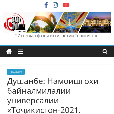
Skip
to
content
27 сол дар фазои иттилоотии Тоҷикистон
Пойтахт
Душанбе: Намоишгоҳи
байналмилалии
универсалии
«Тоҷикистон-2021.