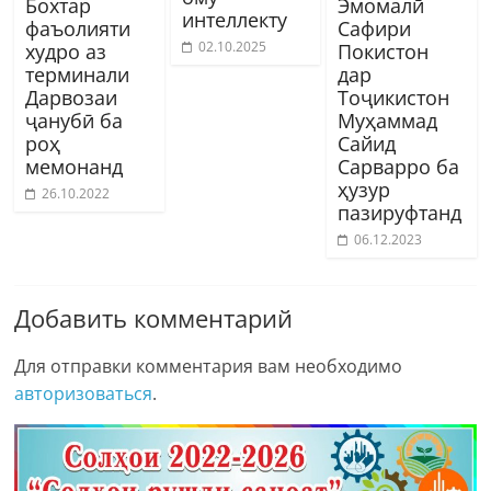
Бохтар
Эмомалӣ
интеллекту
фаъолияти
Сафири
02.10.2025
худро аз
Покистон
терминали
дар
Дарвозаи
Тоҷикистон
ҷанубӣ ба
Муҳаммад
роҳ
Сайид
мемонанд
Сарварро ба
ҳузур
26.10.2022
пазируфтанд
06.12.2023
Добавить комментарий
Для отправки комментария вам необходимо
авторизоваться
.