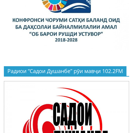
Радиои “Садои Душанбе” рӯи мавҷи 102.2FM