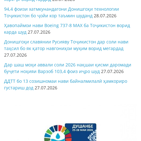
94,4 фоизи хатмкунандагони Донишгоҳи технологии
Тоҷикистон бо ҷойи кор таъмин шуданд
28.07.2026
Ҳавопаймои нави Boeing 737-8 MAX ба Тоҷикистон ворид
карда шуд
27.07.2026
Донишгоҳи славянии Русияву Тоҷикистон дар соли нави
таҳсил бо як қатор навгониҳои муҳим ворид мегардад
27.07.2026
Дар шаш моҳи аввали соли 2026 нақшаи қисми даромади
буҷети ноҳияи Варзоб 103,4 фоиз иҷро шуд
27.07.2026
ДДТТ бо 13 созишномаи нави байналмилалӣ ҳамкориро
густариш дод
27.07.2026