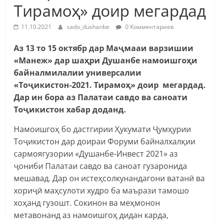
Тирамоҳ» доир мегардад
11.10.2021
sado_dushanbe
0 Комментариев
Аз 13 то 15 октябр дар Маҷмааи варзишии
«Манеж» дар шаҳри Душанбе намоишгоҳи
байналмилалии универсалии
«Тоҷикистон-2021. Тирамоҳ» доир мегардад.
Дар ин бора аз Палатаи савдо ва саноати
Тоҷикистон хабар доданд.
Намоишгоҳ бо дастгирии Ҳукумати Ҷумҳурии
Тоҷикистон дар доираи Форуми байналхалқии
сармоягузории «Душанбе-Инвест 2021» аз
ҷониби Палатаи савдо ва саноат гузаронида
мешавад. Дар он истеҳсолкунандагони ватанӣ ва
хориҷӣ маҳсулоти худро ба маърази тамошо
хоҳанд гузошт. Сокинон ва меҳмонон
метавонанд аз намоишгоҳ дидан карда,