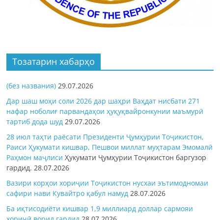
Тозатарин хабарҳо
(без названия)
29.07.2026
Дар шаш моҳи соли 2026 дар шаҳри Ваҳдат нисбати 271
нафар ноболиғ парвандаҳои ҳуқуқвайронкунии маъмурӣ
тартиб дода шуд
29.07.2026
28 июл таҳти раёсати Президенти Ҷумҳурии Тоҷикистон,
Раиси Ҳукумати кишвар, Пешвои миллат муҳтарам Эмомалӣ
Раҳмон
маҷлиси
Ҳукумати Ҷумҳурии Тоҷикистон баргузор
гардид.
28.07.2026
Вазири корҳои хориҷии Тоҷикистон нусхаи эътимодномаи
сафири нави Кувайтро қабул намуд
28.07.2026
Ба иқтисодиёти кишвар 1,9 миллиард доллар сармояи
хориҷӣ ворид гардид
28.07.2026